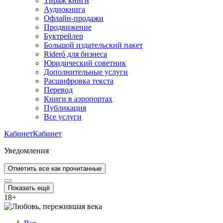
Тираж книги
Аудиокнига
Офлайн-продажи
Продвижение
Буктрейлер
Большой издательский пакет
Rideró для бизнеса
Юридический советник
Дополнительные услуги
Расшифровка текста
Перевод
Книги в аэропортах
Публикация
Все услуги
Кабинет
Кабинет
Уведомления
Отметить все как прочитанные
Показать ещё
18
+