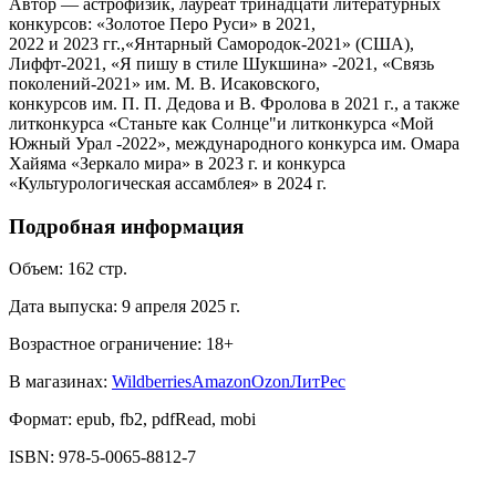
Автор — астрофизик, лауреат тринадцати литературных
конкурсов: «Золотое Перо Руси» в 2021,
2022 и 2023 гг.,«Янтарный Самородок-2021» (США),
Лиффт-2021, «Я пишу в стиле Шукшина» -2021, «Связь
поколений-2021» им. М. В. Исаковского,
конкурсов им. П. П. Дедова и В. Фролова в 2021 г., а также
литконкурса «Станьте как Солнце"и литконкурса «Мой
Южный Урал -2022», международного конкурса им. Омара
Хайяма «Зеркало мира» в 2023 г. и конкурса
«Культурологическая ассамблея» в 2024 г.
Подробная информация
Объем:
162
стр.
Дата выпуска:
9 апреля 2025 г.
Возрастное ограничение:
18
+
В магазинах:
Wildberries
Amazon
Ozon
ЛитРес
Формат:
epub, fb2, pdfRead, mobi
ISBN:
978-5-0065-8812-7