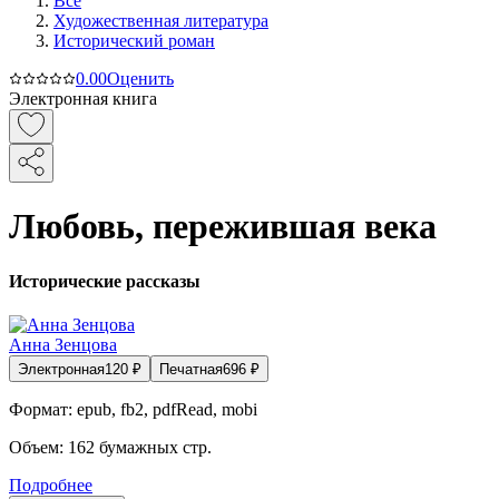
Все
Художественная литература
Исторический роман
0.0
0
Оценить
Электронная книга
Любовь, пережившая века
Исторические рассказы
Анна Зенцова
Электронная
120
₽
Печатная
696
₽
Формат:
epub, fb2, pdfRead, mobi
Объем:
162
бумажных стр.
Подробнее