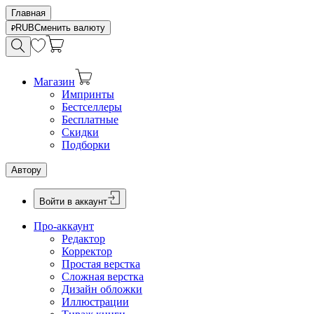
Главная
RUB
Сменить валюту
Магазин
Импринты
Бестселлеры
Бесплатные
Скидки
Подборки
Автору
Войти в аккаунт
Про-аккаунт
Редактор
Корректор
Простая верстка
Сложная верстка
Дизайн обложки
Иллюстрации