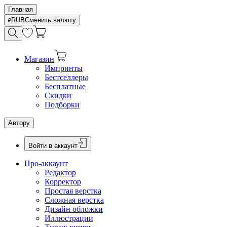
Главная
RUB
Сменить валюту
Магазин
Импринты
Бестселлеры
Бесплатные
Скидки
Подборки
Автору
Войти в аккаунт
Про-аккаунт
Редактор
Корректор
Простая верстка
Сложная верстка
Дизайн обложки
Иллюстрации