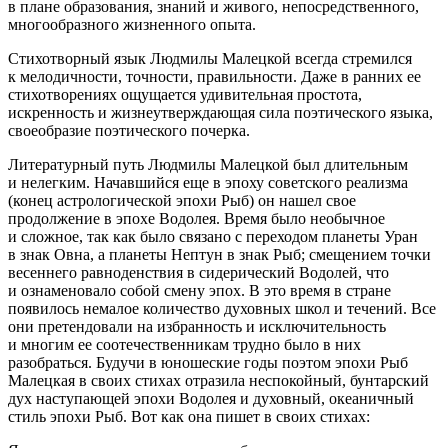
в плане образования, знаний и живого, непосредственного,
многообразного жизненного опыта.
Стихотворный язык Людмилы Малецкой всегда стремился
к мелодичности, точности, правильности. Даже в ранних ее
стихотворениях ощущается удивительная простота,
искренность и жизнеутверждающая сила поэтического языка,
своеобразие поэтического почерка.
Литературный путь Людмилы Малецкой был длительным
и нелегким. Начавшийся еще в эпоху советского реализма
(конец астрологической эпохи Рыб) он нашел свое
продолжение в эпохе Водолея. Время было необычное
и сложное, так как было связано с переходом планеты Уран
в знак Овна, а планеты Нептун в знак Рыб; смещением точки
весеннего равноденствия в сидерический Водолей, что
и ознаменовало собой смену эпох. В это время в стране
появилось немалое количество духовных школ и течений. Все
они претендовали на избранность и исключительность
и многим ее соотечественникам трудно было в них
разобраться. Будучи в юношеские годы поэтом эпохи Рыб
Малецкая в своих стихах отразила неспокойный, бунтарский
дух наступающей эпохи Водолея и духовный, океаничный
стиль эпохи Рыб. Вот как она пишет в своих стихах: