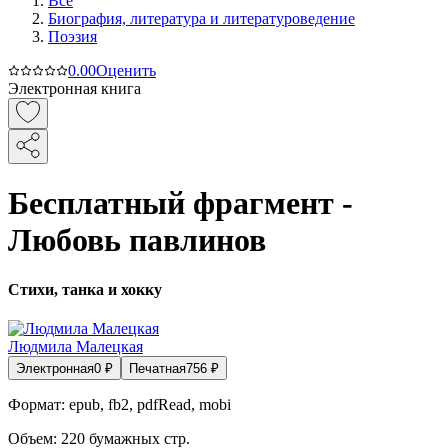
Все
Биография, литература и литературоведение
Поэзия
0.0
0
Оценить
Электронная книга
Бесплатный фрагмент -
Любовь павлинов
Стихи, танка и хокку
Людмила Малецкая
Электронная
0
₽
Печатная
756
₽
Формат:
epub, fb2, pdfRead, mobi
Объем:
220
бумажных стр.