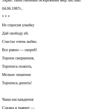
Укрыт таинственный безбрежный мир листвы!
04.06.1987г..
* * *
Не спросив улыбку
Дай свободу ей.
Счастье очень зыбко.
Все равно — скорей!
Торопи свершения,
Торопись пожить,
Мелкие лишения
Торопись допить!
Чаша наслаждения
Сладка и пьянит —