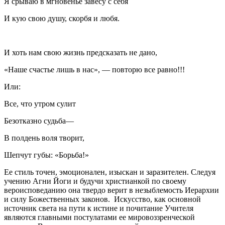
Я срываю в мгновенье завесу с себя
И кую свою душу, скорбя и любя.
И хоть нам свою жизнь предсказать не дано,
«Наше счастье лишь в нас», — повторю все равно!!!
Или:
Все, что утром сулит
Безотказно судьба—
В полдень воля творит,
Шепчут губы: «Борьба!»
Ее стиль точен, эмоционален, изыскан и заразителен. Следуя
учению Агни Йоги и будучи христианкой по своему
вероисповеданию она твердо верит в незыблемость Иерархии
и силу Божественных законов. Искусство, как основной
источник света на пути к истине и почитание Учителя
являются главными постулатами ее мировоззренческой