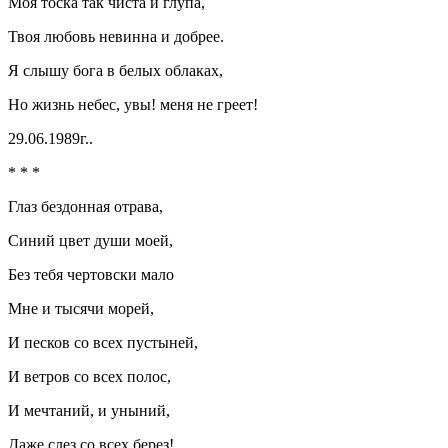
Моя тоска так чиста и глупа,
Твоя любовь невинна и добрее.
Я слышу бога в белых облаках,
Но жизнь небес, увы! меня не греет!
29.06.1989г..
* * *
Глаз бездонная отрава,
Синий цвет души моей,
Без тебя чертовски мало
Мне и тысячи морей,
И песков со всех пустыней,
И ветров со всех полос,
И мечтаний, и уныний,
Даже слез со всех берез!