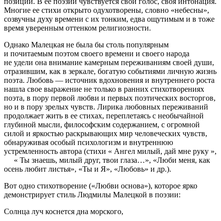
позиции. В ее поэзии чувствуется свой голос, своя интонация.
Многие ее стихи открыто одухотворены, словно «небесны»,
созвучны духу времени с их тонким, едва ощутимым и в тоже
время уверенным оттенком религиозности.
Однако Малецкая не была бы столь популярным
и почитаемым поэтом своего времени и своего народа
не удели она внимание камерным переживаниям своей души,
отразившим, как в зеркале, богатую событиями личную жизнь
поэта. Любовь — источник вдохновения и внутреннего роста
нашла свое выражение не только в ранних стихотворениях
поэта, в пору первой любви и первых поэтических восторгов,
но и в пору зрелых чувств. Лирика любовных переживаний
продолжает жить в ее стихах, переплетаясь с необычайной
глубиной мысли, философским содержанием, с огромной
силой и яркостью раскрывающих мир человеческих чувств,
обнаруживая особый психологизм и внутреннюю
устремленность автора (стихи « Ангел милый, дай мне руку »,
« Ты знаешь, милый друг, твои глаза…», «Люби меня, как
осень любит листья», «Ты и Я», «Любовь» и др.).
Вот одно стихотворение («Любви основа»), которое ярко
демонстрирует стиль Людмилы Малецкой в поэзии:
Солнца луч коснется дна морского,