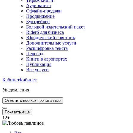
Тираж книги
Аудиокнига
Офлайн-продажи
Продвижение
Буктрейлер
Большой издательский пакет
Rideró для бизнеса
Юридический советник
Дополнительные услуги
Расшифровка текста
Перевод
Книги в аэропортах
Публикация
Все услуги
Кабинет
Кабинет
Уведомления
Отметить все как прочитанные
Показать ещё
12
+