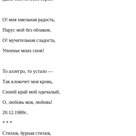
О! моя хмельная радость,
Парус мой без облаков,
О! мучительная сладость,
Упоенье моих снов!
То аллегро, то устало —
Так клокочет моя кровь,
Синий край мой одичалый,
О, любовь моя, любовь!
20.12.1989г..
* * *
Стихия, бурная стихия,