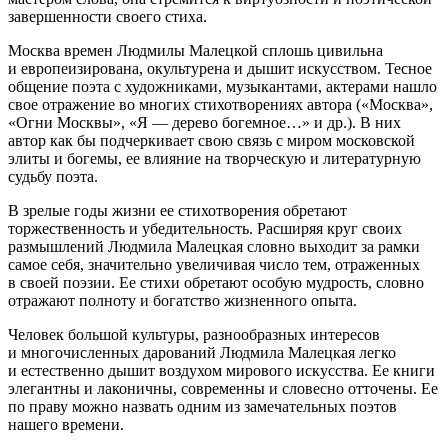
завершенности своего стиха.
Москва времен Людмилы Малецкой сплошь цивильна
и европеизирована, окультурена и дышит искусством. Тесное
общение поэта с художниками, музыкантами, актерами нашло
свое отражение во многих стихотворениях автора («Москва»,
«Огни Москвы», «Я — дерево богемное…» и др.). В них
автор как бы подчеркивает свою связь с миром московской
элиты и богемы, ее влияние на творческую и литературную
судьбу поэта.
В зрелые годы жизни ее стихотворения обретают
торжественность и убедительность. Расширяя круг своих
размышлений Людмила Малецкая словно выходит за рамки
самое себя, значительно увеличивая число тем, отраженных
в своей поэзии. Ее стихи обретают особую мудрость, словно
отражают полноту и богатство жизненного опыта.
Человек большой культуры, разнообразных интересов
и многочисленных дарований Людмила Малецкая легко
и естественно дышит воздухом мирового искусства. Ее книги
элегантны и лаконичны, современны и словесно отточены. Ее
по праву можно назвать одним из замечательных поэтов
нашего времени.