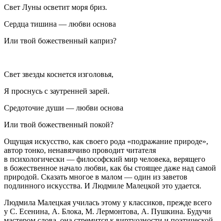
Свет Луны осветит моря бриз.
Сердца тишина — любви основа
Или твой божественный каприз?
Свет звезды коснется изголовья,
Я проснусь с заутренней зарей.
Средоточие души — любви основа
Или твой божественный покой?
Ощущая искусство, как своего рода «подражание природе»,
автор тонко, ненавязчиво проводит читателя
в психологически — философский мир человека, верящего
в божественное начало любви, как бы стоящее даже над самой
природой. Сказать многое в малом — один из заветов
подлинного искусства. И Людмиле Малецкой это удается.
Людмила Малецкая училась этому у классиков, прежде всего
у С. Есенина, А. Блока, М. Лермонтова, А. Пушкина. Будучи
мастером слова, она стремится к виртуозности и поэтической