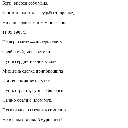
Беги, вперед себя маня,
Запомни: жизнь — судьбы творенье,
Но лишь для тех, в ком нет огня!
11.05.1988г..
Не верю мгле — поверю свету…
Сияй, сияй, мое светило!
Пусть сердце томное в золе
Мне лень слегка припорошила
И я теперь живу во мгле.
Пусть страсти, бурные боренья
На дно осели с илом мук,
Пускай мне разрешить сомненья
Не в силах вновь Амуров лук!