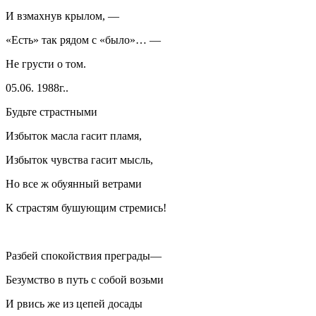
И взмахнув крылом, —
«Есть» так рядом с «было»… —
Не грусти о том.
05.06. 1988г..
Будьте страстными
Избыток масла гасит пламя,
Избыток чувства гасит мысль,
Но все ж обуянный ветрами
К страстям бушующим стремись!
Разбей спокойствия преграды—
Безумство в путь с собой возьми
И рвись же из цепей досады