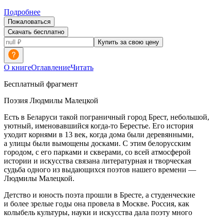
Подробнее
Пожаловаться
Скачать бесплатно
Купить за свою цену
О книге
Оглавление
Читать
Бесплатный фрагмент
Поэзия Людмилы Малецкой
Есть в Беларуси такой пограничный город Брест, небольшой,
уютный, именовавшийся когда-то Берестье. Его история
уходит корнями в 13 век, когда дома были деревянными,
а улицы были вымощены досками. С этим белорусским
городом, с его парками и скверами, со всей атмосферой
истории и искусства связана литературная и творческая
судьба одного из выдающихся поэтов нашего времени —
Людмилы Малецкой.
Детство и юность поэта прошли в Бресте, а студенческие
и более зрелые годы она провела в Москве.
Росси
я, как
колыбель культуры, науки и искусства дала поэту много