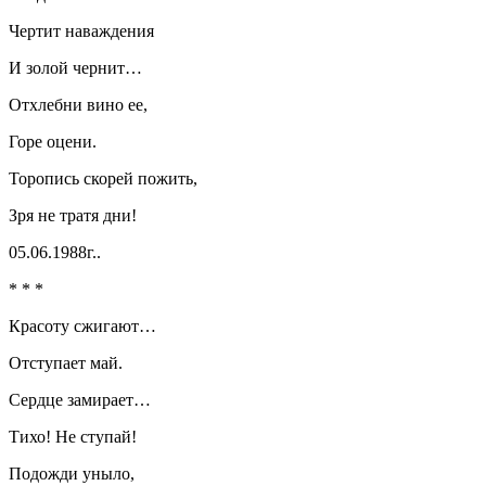
Чертит наваждения
И золой чернит…
Отхлебни вино ее,
Горе оцени.
Торопись скорей пожить,
Зря не тратя дни!
05.06.1988г..
* * *
Красоту сжигают…
Отступает май.
Сердце замирает…
Тихо! Не ступай!
Подожди уныло,