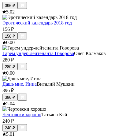
396
₽
5.0
2
Эротический календарь 2018 год
156
₽
156
₽
0.0
0
Гарем ундер-лейтенанта Говорова
Олег Колмаков
280
₽
280
₽
0.0
0
Дашь мне, Инна
Виталий Мушкин
396
₽
396
₽
5.0
4
Чертовски хорошо
Татьяна Кэй
240
₽
240
₽
5.0
1