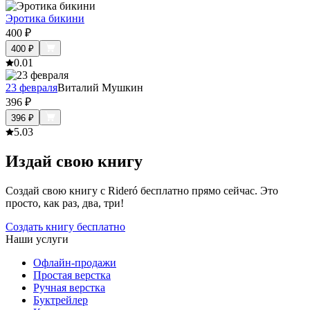
Эротика бикини
400
₽
400
₽
0.0
1
23 февраля
Виталий Мушкин
396
₽
396
₽
5.0
3
Издай свою книгу
Создай свою книгу с Rideró бесплатно прямо сейчас. Это
просто, как раз, два, три!
Создать книгу бесплатно
Наши услуги
Офлайн-продажи
Простая верстка
Ручная верстка
Буктрейлер