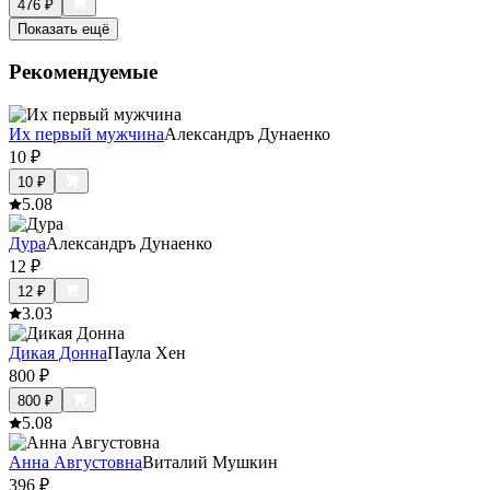
476
₽
Показать ещё
Рекомендуемые
Их первый мужчина
Александръ Дунаенко
10
₽
10
₽
5.0
8
Дура
Александръ Дунаенко
12
₽
12
₽
3.0
3
Дикая Донна
Паула Хен
800
₽
800
₽
5.0
8
Анна Августовна
Виталий Мушкин
396
₽