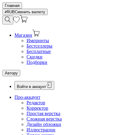
Главная
RUB
Сменить валюту
Магазин
Импринты
Бестселлеры
Бесплатные
Скидки
Подборки
Автору
Войти в аккаунт
Про-аккаунт
Редактор
Корректор
Простая верстка
Сложная верстка
Дизайн обложки
Иллюстрации