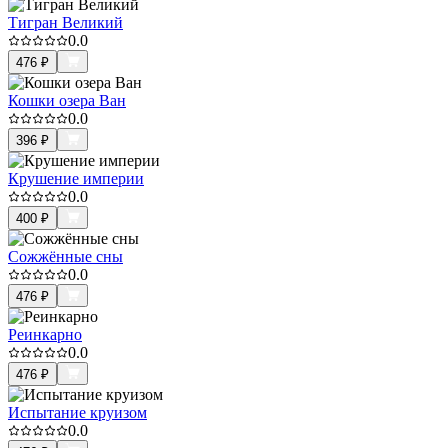
Тигран Великий
0.0
476
₽
Кошки озера Ван
0.0
396
₽
Крушение империи
0.0
400
₽
Сожжённые сны
0.0
476
₽
Реинкарно
0.0
476
₽
Испытание круизом
0.0