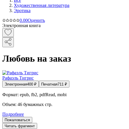
Все
Художественная литература
Эротика
0.0
0
Оценить
Электронная книга
Любовь на заказ
Рафаэль Тигрис
Электронная
400
₽
Печатная
711
₽
Формат:
epub, fb2, pdfRead, mobi
Объем:
46
бумажных стр.
Подробнее
Пожаловаться
Читать фрагмент