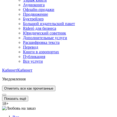
Тираж книги
Аудиокнига
Офлайн-продажи
Продвижение
Буктрейлер
Большой издательский пакет
Rideró для бизнеса
Юридический советник
Дополнительные услуги
Расшифровка текста
Перевод
Книги в аэропортах
Публикация
Все услуги
Кабинет
Кабинет
Уведомления
Отметить все как прочитанные
Показать ещё
18
+