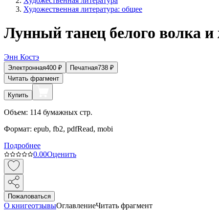
Художественная литература
Художественная литература: общее
Лунный танец белого волка и
Энн Костэ
Электронная
400
₽
Печатная
738
₽
Читать фрагмент
Купить
Объем:
114
бумажных стр.
Формат:
epub, fb2, pdfRead, mobi
Подробнее
0.0
0
Оценить
Пожаловаться
О книге
отзывы
Оглавление
Читать фрагмент