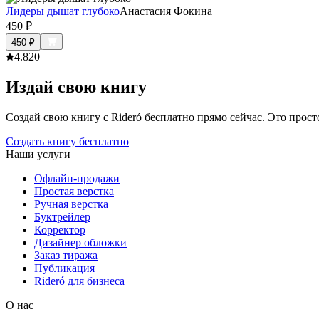
Лидеры дышат глубоко
Анастасия Фокина
450
₽
450
₽
4.8
20
Издай свою книгу
Создай свою книгу с Rideró бесплатно прямо сейчас. Это просто,
Создать книгу бесплатно
Наши услуги
Офлайн-продажи
Простая верстка
Ручная верстка
Буктрейлер
Корректор
Дизайнер обложки
Заказ тиража
Публикация
Rideró для бизнеса
О нас