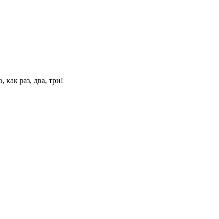
 как раз, два, три!