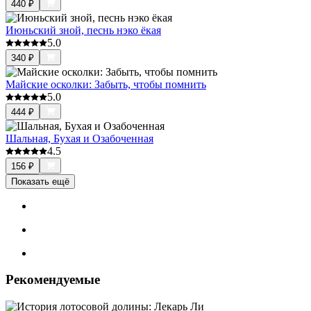
440
₽
Июньский зной, песнь нэко ёкая
5.0
340
₽
Майские осколки: Забыть, чтобы помнить
5.0
444
₽
Шальная, Бухая и Озабоченная
4.5
156
₽
Показать ещё
Рекомендуемые