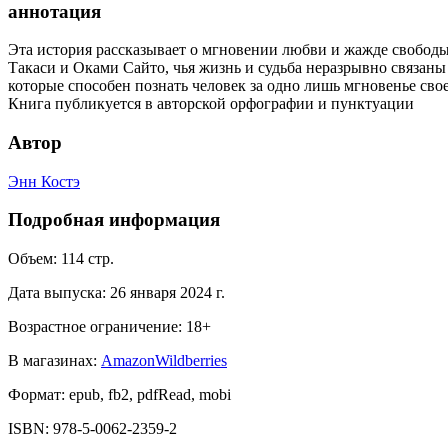
аннотация
Эта история рассказывает о мгновении любви и жажде свободы,
Такаси и Оками Сайто, чья жизнь и судьба неразрывно связаны м
которые способен познать человек за одно лишь мгновенье сво
Книга публикуется в авторской орфографии и пунктуации
Автор
Энн Костэ
Подробная информация
Объем:
114
стр.
Дата выпуска:
26 января 2024 г.
Возрастное ограничение:
18
+
В магазинах:
Amazon
Wildberries
Формат:
epub, fb2, pdfRead, mobi
ISBN:
978-5-0062-2359-2