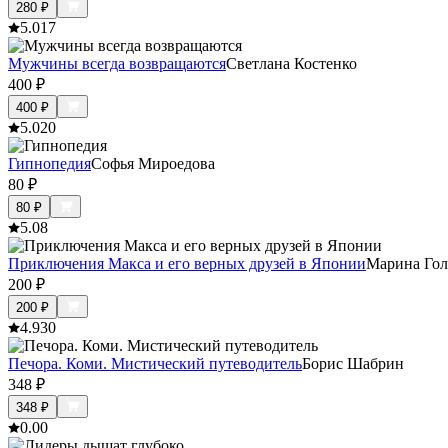
280
₽
5.0
17
Мужчины всегда возвращаются
Светлана Костенко
400
₽
400
₽
5.0
20
Гипнопедия
Софья Мироедова
80
₽
80
₽
5.0
8
Приключения Макса и его верных друзей в Японии
Марина Го
200
₽
200
₽
4.9
30
Печора. Коми. Мистический путеводитель
Борис Шабрин
348
₽
348
₽
0.0
0