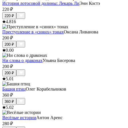
История лотосовой долины: Лекарь Ли
Энн Костэ
220
₽
220
₽
4.8
16
Преступление в «синих» тонах
Оксана Ливанова
200
₽
200
₽
0.0
0
Ни слова о драконах
Ульяна Бисерова
200
₽
200
₽
5.0
1
Башня птиц
Олег Корабельников
360
₽
360
₽
5.0
2
Весёлые истории
Антон Аренс
280
₽