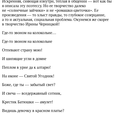
Искренняя, сияющая изнутри, теплая в общении — вот как бы
я описала эту поэтессу. Но ее творчество далеко
не «солнечные зайчики» и не «ромашки-цветочки». Ее
произведения — то хлыст правды, то глубокое созерцание,
а то и актуальная, социальная проблема. Окунемся же скорее
в творчество Ирины Черницкой!
Где-то звоном на колокольне…
Где-то звоном на колокольне
Отпевают страну мою!
И шипящие угли в домне
Пеплом в урне да к алтарю!
На иконе — Святой Угодник!
Боже, где ты — забытый свет?
И свеча — вседержавный сотник,
Крестик Батюшки — амулет!
Видишь девочку в красном платье?