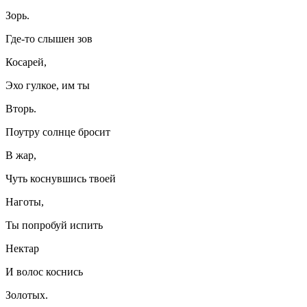
Зорь.
Где-то слышен зов
Косарей,
Эхо гулкое, им ты
Вторь.
Поутру солнце бросит
В жар,
Чуть коснувшись твоей
Наготы,
Ты попробуй испить
Нектар
И волос коснись
Золотых.