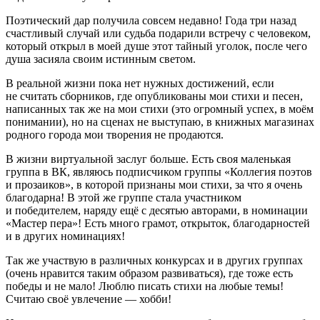
Поэтический дар получила совсем недавно! Года три назад
счастливый случай или судьба подарили встречу с человеком,
который открыл в моей душе этот тайный уголок, после чего
душа засияла своим истинным светом.
В реальной жизни пока нет нужных достижений, если
не считать сборников, где опубликованы мои стихи и песен,
написанных так же на мои стихи (это огромный успех, в моём
понимании), но на сценах не выступаю, в книжных магазинах
родного города мои творения не продаются.
В жизни виртуальной заслуг больше. Есть своя маленькая
группа в ВК, являюсь подписчиком группы «Коллегия поэтов
и прозаиков», в которой признаны мои стихи, за что я очень
благодарна! В этой же группе стала участником
и победителем, наряду ещё с десятью авторами, в номинации
«Мастер пера»! Есть много грамот, открыток, благодарностей
и в других номинациях!
Так же участвую в различных конкурсах и в других группах
(очень нравится таким образом развиваться), где тоже есть
победы и не мало! Люблю писать стихи на любые темы!
Считаю своё увлечение — хобби!