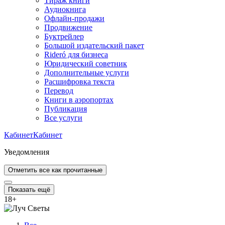
Тираж книги
Аудиокнига
Офлайн-продажи
Продвижение
Буктрейлер
Большой издательский пакет
Rideró для бизнеса
Юридический советник
Дополнительные услуги
Расшифровка текста
Перевод
Книги в аэропортах
Публикация
Все услуги
Кабинет
Кабинет
Уведомления
Отметить все как прочитанные
Показать ещё
18
+