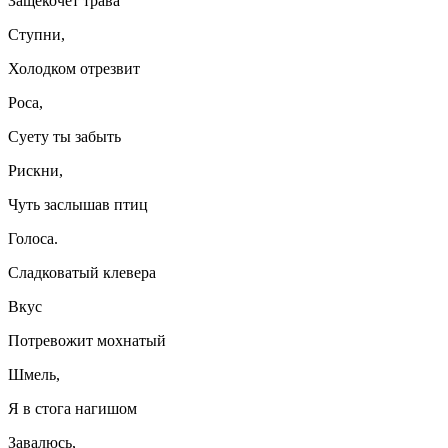
Защекочет трава
Ступни,
Холодком отрезвит
Роса,
Суету ты забыть
Рискни,
Чуть заслышав птиц
Голоса.
Сладковатый клевера
Вкус
Потревожит мохнатый
Шмель,
Я в стога нагишом
Завалюсь,