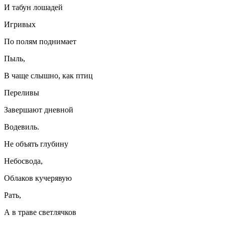
И табун лошадей
Игривых
По полям поднимает
Пыль,
В чаще слышно, как птиц
Переливы
Завершают дневной
Водевиль.
Не объять глубину
Небосвода,
Облаков кучерявую
Рать,
А в траве светлячков