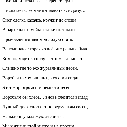
Грустью и печалью… в трепете душа,
Не хватает слёз мне выплакать все сразу…
Снег слегка касаясь, кружит не спеша
В парке на скамейке старичок уныло
Провожает взглядом молодую стать.
Вспоминаю с горечью всё, что раньше было,
Ком подходит к горлу… что же за напасть
Слышно где-то эхо журавлиных песен,
Воробьи на
хохл
ившись, кучками сидят
Этот мир огромен и немного тесен
Воробьям бы хлеба… вновь слезится взгляд
Лунный диск сползает по верхушкам сосен,
На ладонь упала жухлая листва,
Мы у жизни этой много и не просим,