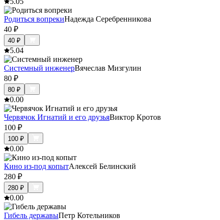
5.0
5
Родиться вопреки
Надежда Серебренникова
40
₽
40
₽
5.0
4
Системный инженер
Вячеслав Мизгулин
80
₽
80
₽
0.0
0
Червячок Игнатий и его друзья
Виктор Кротов
100
₽
100
₽
0.0
0
Кино из-под копыт
Алексей Белинский
280
₽
280
₽
0.0
0
Гибель державы
Петр Котельников