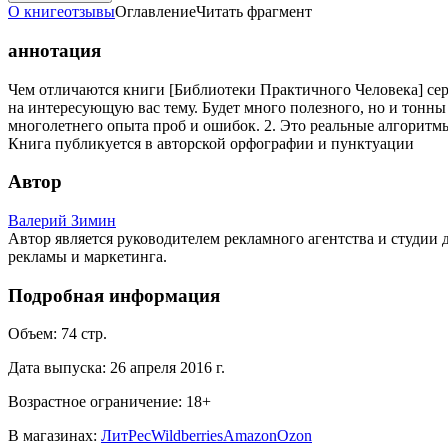
О книге
отзывы
Оглавление
Читать фрагмент
аннотация
Чем отличаются книги [Библиотеки Практичного Человека] сери
на интересующую вас тему. Будет много полезного, но и тонны
многолетнего опыта проб и ошибок. 2. Это реальные алгоритмы
Книга публикуется в авторской орфографии и пунктуации
Автор
Валерий Зимин
Автор является руководителем рекламного агентства и студии 
рекламы и маркетинга.
Подробная информация
Объем:
74
стр.
Дата выпуска:
26 апреля 2016 г.
Возрастное ограничение:
18
+
В магазинах:
ЛитРес
Wildberries
Amazon
Ozon