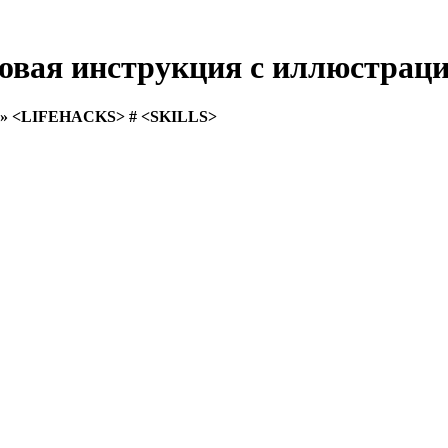
овая инструкция с иллюстраци
то!» <LIFEHACKS> # <SKILLS>