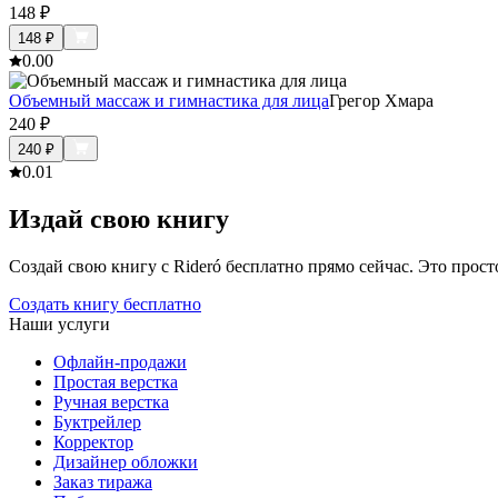
148
₽
148
₽
0.0
0
Объемный массаж и гимнастика для лица
Грегор Хмара
240
₽
240
₽
0.0
1
Издай свою книгу
Создай свою книгу с Rideró бесплатно прямо сейчас. Это просто,
Создать книгу бесплатно
Наши услуги
Офлайн-продажи
Простая верстка
Ручная верстка
Буктрейлер
Корректор
Дизайнер обложки
Заказ тиража