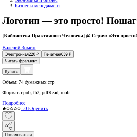
Экономика и бизнес
Бизнес и менеджмент
Логотип — это просто! Пошаг
[Библиотека Практичного Человека] @ Серия: «Это прос
Валерий Зимин
Электронная
220
₽
Печатная
639
₽
Читать фрагмент
Купить
Объем:
74
бумажных стр.
Формат:
epub, fb2, pdfRead, mobi
Подробнее
1.0
1
Оценить
Пожаловаться