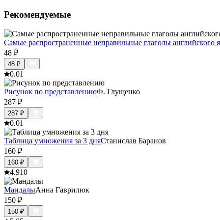
Рекомендуемые
Самые распространенные неправильные глаголы английского 
48
₽
48
₽
0.0
1
Рисунок по представлению
Ф. Глущенко
287
₽
287
₽
0.0
1
Таблица умножения за 3 дня
Станислав Баранов
160
₽
160
₽
4.9
10
Мандалы
Анна Гаврилюк
150
₽
150
₽