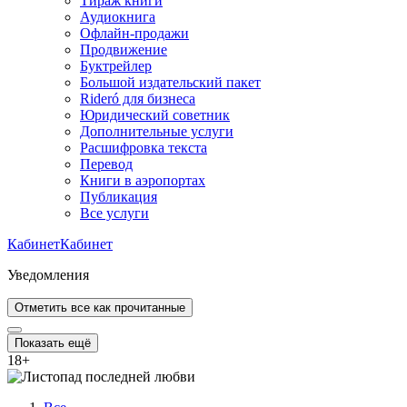
Тираж книги
Аудиокнига
Офлайн-продажи
Продвижение
Буктрейлер
Большой издательский пакет
Rideró для бизнеса
Юридический советник
Дополнительные услуги
Расшифровка текста
Перевод
Книги в аэропортах
Публикация
Все услуги
Кабинет
Кабинет
Уведомления
Отметить все как прочитанные
Показать ещё
18
+