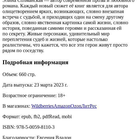
Элина Солманская — автор современной прозы и любовного
романа. Каждый новый сюжет её книг является для автора
олицетворением ярких, возникающих, словно внезапная
встреча с судьбой, и приходящих один на смену другому
образов, словно явственная картинка самой жизни, словно
история, поведанная самими героями и рассказанная ей
по секрету. Живые персонажи, удивительный мир
переплетения судеб и жизней, которые настолько
реалистичны, что кажется, что все эти герои живут просто
рядом по соседству.
Подробная информация
Объем:
660
стр.
Дата выпуска:
23 марта 2023 г.
Возрастное ограничение:
18
+
В магазинах:
Wildberries
Amazon
Ozon
ЛитРес
Формат:
epub, fb2, pdfRead, mobi
ISBN:
978-5-0059-8110-3
Благодарности
:
Евгения Владон