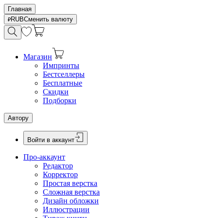
Главная
RUB
Сменить валюту
Магазин
Импринты
Бестселлеры
Бесплатные
Скидки
Подборки
Автору
Войти в аккаунт
Про-аккаунт
Редактор
Корректор
Простая верстка
Сложная верстка
Дизайн обложки
Иллюстрации