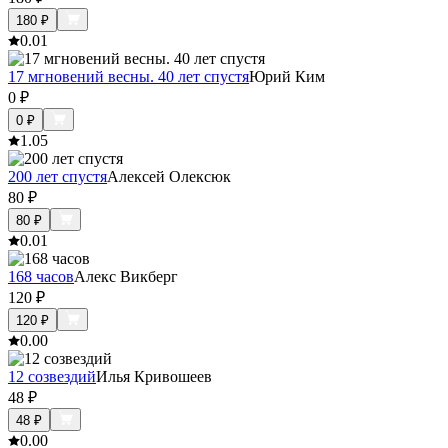
180
₽
0.0
1
17 мгновений весны. 40 лет спустя
Юрий Ким
0
₽
0
₽
1.0
5
200 лет спустя
Алексей Олексюк
80
₽
80
₽
0.0
1
168 часов
Алекс Викберг
120
₽
120
₽
0.0
0
12 созвездий
Илья Кривошеев
48
₽
48
₽
0.0
0