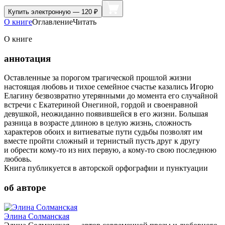
Купить
электронную — 120 ₽
О книге
Оглавление
Читать
О книге
аннотация
Оставленные за порогом трагической прошлой жизни
настоящая любовь и тихое семейное счастье казались Игорю
Елагину безвозвратно утерянными до момента его случайной
встречи с Екатериной Онегиной, гордой и своенравной
девушкой, неожиданно появившейся в его жизни. Большая
разница в возрасте длиною в целую жизнь, сложность
характеров обоих и витиеватые пути судьбы позволят им
вместе пройти сложный и тернистый пусть друг к другу
и обрести кому-то из них первую, а кому-то свою последнюю
любовь.
Книга публикуется в авторской орфографии и пунктуации
об авторе
Элина Солманская