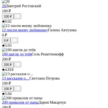
20
Дмитрий Ростовский
100
₽
100
₽
0.0
2
12 писем моему любовнику
Галина Автухова
0
₽
0
₽
5.0
3
160 шагов до тебя
Соль Решетникофф
200
₽
200
₽
4.8
18
13 рассказов о…
Светлана Петрова
100
₽
100
₽
5.0
4
200 приколов от папы
Дария Макарчук
180
₽