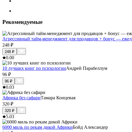
Рекомендуемые
Агрессивный тайм-менеджмент для продавцов + бонус — ежед
248
₽
248
₽
0.0
0
10 лучших книг по психологии
Андрей Парабеллум
96
₽
96
₽
0.0
3
Африка без сафари
Тамара Концевая
320
₽
320
₽
5.0
3
6000 миль по рекам дикой Африки
Бойд Александер