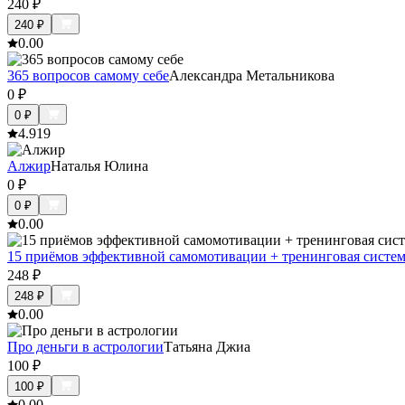
240
₽
240
₽
0.0
0
365 вопросов самому себе
Александра Метальникова
0
₽
0
₽
4.9
19
Алжир
Наталья Юлина
0
₽
0
₽
0.0
0
15 приёмов эффективной самомотивации + тренинговая систе
248
₽
248
₽
0.0
0
Про деньги в астрологии
Татьяна Джиа
100
₽
100
₽
0.0
0