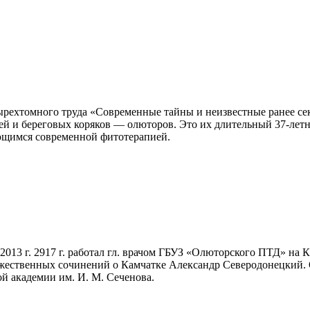
тырехтомного труда «Современные тайны и неизвестные ранее с
ей и береговых коряков — олюторов. Это их длительный 37-лет
ующимся современной фитотерапией.
013 г. 2917 г. работал гл. врачом ГБУЗ «Олюторского ПТД» на Камч
жественных сочинений о Камчатке Александр Северодонецкий. 
й академии им. И. М. Сеченова.