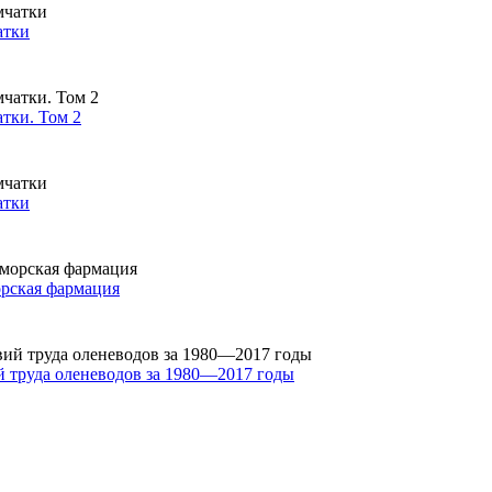
атки
тки. Том 2
атки
орская фармация
й труда оленеводов за 1980—2017 годы