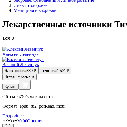
Здоровье, Отношения и Личное развитие
Семья и здоровье
Медицина и здоровье
Лекарственные источники Ти
Том 3
Алексей Левенчук
Василий Левенчук
Электронная
380
₽
Печатная
1 591
₽
Читать фрагмент
Купить
Объем:
676
бумажных стр.
Формат:
epub, fb2, pdfRead, mobi
Подробнее
0.0
0
Оценить