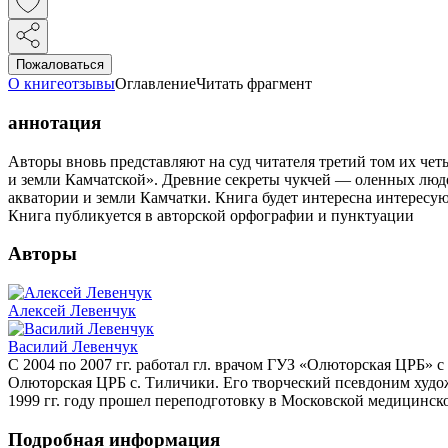
Пожаловаться
О книге
отзывы
Оглавление
Читать фрагмент
аннотация
Авторы вновь представляют на суд читателя третий том их че
и земли Камчатской». Древние секреты чукчей — оленных люд
акватории и земли Камчатки. Книга будет интересна интерес
Книга публикуется в авторской орфографии и пунктуации
Авторы
Алексей Левенчук
Василий Левенчук
С 2004 по 2007 гг. работал гл. врачом ГУЗ «Олюторская ЦРБ» с 2
Олюторская ЦРБ с. Тиличики. Его творческий псевдоним худо
1999 гг. году прошел переподготовку в Московской медицинско
Подробная информация