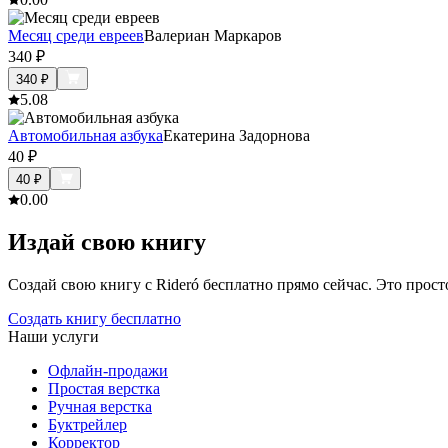
Месяц среди евреев
Валериан Маркаров
340
₽
340
₽
5.0
8
Автомобильная азбука
Екатерина Задорнова
40
₽
40
₽
0.0
0
Издай свою книгу
Создай свою книгу с Rideró бесплатно прямо сейчас. Это просто,
Создать книгу бесплатно
Наши услуги
Офлайн-продажи
Простая верстка
Ручная верстка
Буктрейлер
Корректор