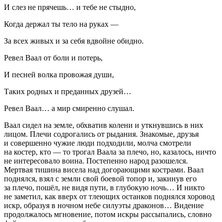
И слез не прячешь… и тебе не стыдно,
Когда держал ты тело на руках —
За всех живых и за себя вдвойне обидно.
Ревел Ваал от боли и потерь,
И песней волка провожая души,
Таких родных и преданных друзей…
Ревел Ваал… а мир смиренно слушал.
Ваал сидел на земле, обхватив колени и уткнувшись в них
лицом. Плечи содрогались от рыдания. Знакомые, друзья
и совершенно чужие люди подходили, молча смотрели
на костер, кто — то трогал Ваала за плечо, но, казалось, ничто
не интересовало воина. Постепенно народ разошелся.
Мертвая тишина висела над догорающими кострами. Ваал
поднялся, взял с земли свой боевой топор и, закинув его
за плечо, пошёл, не видя пути, в глубокую ночь… И никто
не заметил, как вверх от тлеющих останков поднялся хоровод
искр, образуя в ночном небе силуэты драконов… Видение
продолжалось мгновение, потом искры рассыпались, словно