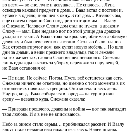
во всем — во сне, луне и девушке… Не спалось… Луна
освещала каждый предмет в доме… Ваал встал с постели и,
кутаясь в одеяло, подошел к окну. Этот дом… Казалось бы,
еще совсем недавно Слон подарил этот дом им — Ваалу
и Снежане. Человеку Слону дом стал не нужен, а дракону
Слону — мал. Еще недавно вот по этой улице два дракона
уходили в закат. А Ваал стоял на крыльце, обнимал любимую
девушку и был невероятно счастлив. Столько было планов…
Как отремонтируют дом, как купят новую мебель… Но шли
дни за днями, а вещи прежнего владельца так и лежали
на тех же местах, словно Слон вышел ненадолго. Снежана
лишь однажды взялась за уборку, переложила пару вещей,
но Ваал остановил её:
— Не надо. Не сейчас. Потом. Пусть всё останется как есть.
Снежана ничего не ответила, но именно с того момента в их
отношениях появилась трещина. Они молчали весь день.
Наутро, когда Ваал собирался в город — на турнир или
арену — неважно куда, Снежана сказала:
— Призраки прошлого, драконы и война — вот так выглядит
твоя любовь. И я в нее не вписываюсь.
Небо за окном стало серым… приближался рассвет. И Ваалу
вдруг стало невыносимо находиться здесь. Надев штаны,