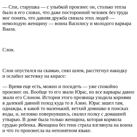
— Спи, старушка — с улыбкой произнес он, столько тепла
было в его словах, что даже посторонний человек без труда
мог понять, что давняя дружба связала этих людей —
немолодую женщину — воина Василису и молодого варвара
Ваала.
Слон.
Слон опустился на скамью, снял шлем, расстегнул накидку
и ослабил застежку на кирасе:
— Время еще есть, можно и посидеть — уже спокойно
произнес он. Вообще то его звали Юрас, но все варвары давно
звали его Слоном. История этого прозвища уходила корнями
в далекий давний поход куда то в Азию. Юрас зашел там,
однажды, в какой то маленький, ветхий домишко в поисках
воды, и, неловко повернувшись, свалил полку с домашней
утварью. В доме была только женщина, которая кормила
грудью ребенка. Женщина без тени страха взглянула на воина
и что то произнесла на непонятном языке.