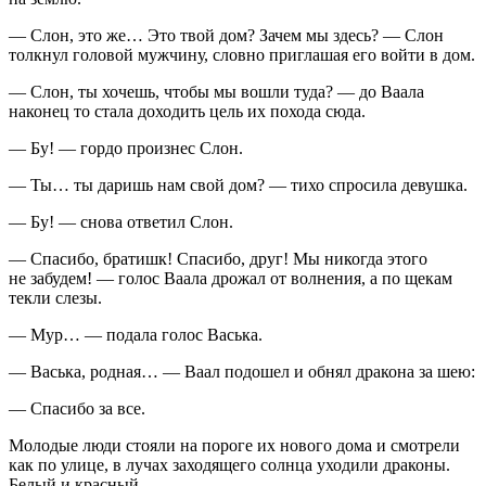
— Слон, это же… Это твой дом? Зачем мы здесь? — Слон
толкнул головой мужчину, словно приглашая его войти в дом.
— Слон, ты хочешь, чтобы мы вошли туда? — до Ваала
наконец то стала доходить цель их похода сюда.
— Бу! — гордо произнес Слон.
— Ты… ты даришь нам свой дом? — тихо спросила девушка.
— Бу! — снова ответил Слон.
— Спасибо, братишк! Спасибо, друг! Мы никогда этого
не забудем! — голос Ваала дрожал от волнения, а по щекам
текли слезы.
— Мур… — подала голос Васька.
— Васька, родная… — Ваал подошел и обнял дракона за шею:
— Спасибо за все.
Молодые люди стояли на пороге их нового дома и смотрели
как по улице, в лучах заходящего солнца уходили драконы.
Белый и красный.