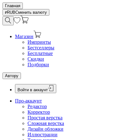
Главная
RUB
Сменить валюту
Магазин
Импринты
Бестселлеры
Бесплатные
Скидки
Подборки
Автору
Войти в аккаунт
Про-аккаунт
Редактор
Корректор
Простая верстка
Сложная верстка
Дизайн обложки
Иллюстрации