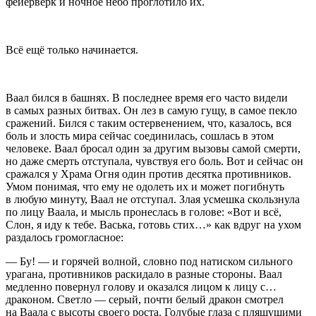
фейерверк и ночное небо проглотило их.
Всё ещё только начинается.
Ваал бился в башнях. В последнее время его часто видели
в самых разных битвах. Он лез в самую гущу, в самое пекло
сражений. Бился с таким остервенением, что, казалось, вся
боль и злость мира сейчас соединилась, сошлась в этом
человеке. Ваал бросал один за другим вызовы самой смерти,
но даже смерть отступала, чувствуя его боль. Вот и сейчас он
сражался у Храма Огня один против десятка противников.
Умом понимая, что ему не одолеть их и может погибнуть
в любую минуту, Ваал не отступал. Злая усмешка скользнула
по лицу Ваала, и мысль пронеслась в голове: «Вот и всё,
Слон, я иду к тебе. Васька, готовь стих…» как вдруг на ухом
раздалось громогласное:
— Бу! — и горячей волной, словно под натиском сильного
урагана, противников раскидало в разные стороны. Ваал
медленно повернул голову и оказался лицом к лицу с…
драконом. Светло — серый, почти белый дракон смотрел
на Ваала с высоты своего роста. Голубые глаза с пляшущими