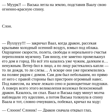
— Муурк!! — Васька легла на землю, подставив Ваалу свою
огненно-красную спину.
Слон.
— Йуххууу!!! — закричал Ваал, когда дракон, рассекая
крыльями холодный осенний воздух, взмыл под облака.
Ощущение скорости, полета, свободы и нереального счастья
переполняли мужчину. Там внизу, еле заметно промелькнул
его дом и город. Но всё это казалось уже чужим, далеким и…
ненужным. Ветер бил в лицо, а по лицу растекались капли —
то ли дождя, то ли слезы… А вскоре они уже приземлились
на поляне рядом с домом. Сам дом был небольшим, но прямо
от него с правой стороны был пристроен огромный навес.
Под навесом, на земле лежало сено и разноцветные подушки.
А поверх всего этого великолепия возлежал белоснежный
дракон. Казалось, он спал. Ваал и Васька пару минут молча
наблюдали эту идиллию, а потом Васька толкнула в спину
Ваала и тот, словно очнувшись, побежал, кричал на ходу:
— Слооон! Слоник! — Дракон сначала открыл глаз,