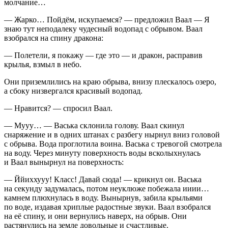
молчание…
— Жарко… Пойдём, искупаемся? — предложил Ваал — Я
знаю тут неподалеку чудесный водопад с обрывом. Ваал
взобрался на спину дракона:
— Полетели, я покажу — где это — и дракон, расправив
крылья, взмыл в небо.
Они приземлились на краю обрыва, внизу плескалось озеро,
а сбоку низвергался красивый водопад.
— Нравится? — спросил Ваал.
— Мууу… — Васька склонила голову. Ваал скинул
снаряжение и в одних штанах с разбегу нырнул вниз головой
с обрыва. Вода проглотила воина. Васька с тревогой смотрела
на воду. Через минуту поверхность воды всколыхнулась
и Ваал вынырнул на поверхность:
— Ййиххууу! Класс! Давай сюда! — крикнул он. Васька
на секунду задумалась, потом неуклюже побежала ииии…
камнем плюхнулась в воду. Вынырнув, забила крыльями
по воде, издавая хриплые радостные звуки. Ваал взобрался
на её спину, и они вернулись наверх, на обрыв. Они
растянулись на земле довольные и счастливые.