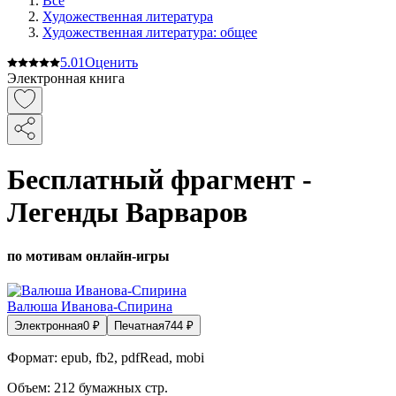
Все
Художественная литература
Художественная литература: общее
5.0
1
Оценить
Электронная книга
Бесплатный фрагмент -
Легенды Варваров
по мотивам онлайн-игры
Валюша Иванова-Спирина
Электронная
0
₽
Печатная
744
₽
Формат:
epub, fb2, pdfRead, mobi
Объем:
212
бумажных стр.