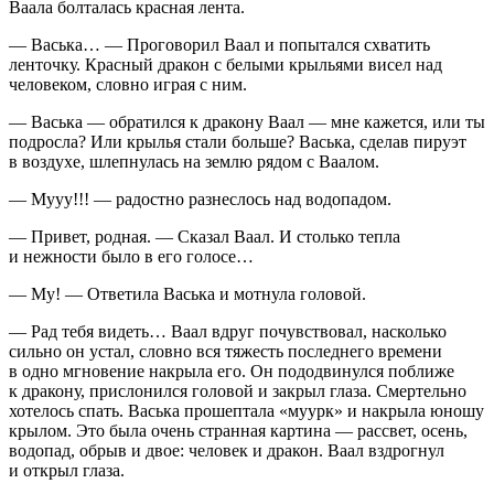
Ваала болталась красная лента.
— Васька… — Проговорил Ваал и попытался схватить
ленточку. Красный дракон с белыми крыльями висел над
человеком, словно играя с ним.
— Васька — обратился к дракону Ваал — мне кажется, или ты
подросла? Или крылья стали больше? Васька, сделав пируэт
в воздухе, шлепнулась на землю рядом с Ваалом.
— Мууу!!! — радостно разнеслось над водопадом.
— Привет, родная. — Сказал Ваал. И столько тепла
и нежности было в его голосе…
— Му! — Ответила Васька и мотнула головой.
— Рад тебя видеть… Ваал вдруг почувствовал, насколько
сильно он устал, словно вся тяжесть последнего времени
в одно мгновение накрыла его. Он пододвинулся поближе
к дракону, прислонился головой и закрыл глаза. Смертельно
хотелось спать. Васька прошептала «муурк» и накрыла юношу
крылом. Это была очень странная картина — рассвет, осень,
водопад, обрыв и двое: человек и дракон. Ваал вздрогнул
и открыл глаза.