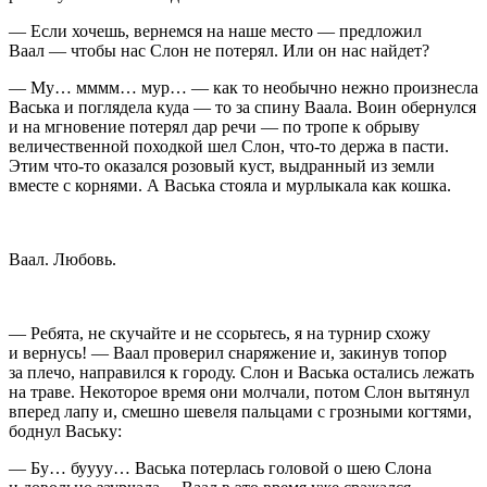
— Если хочешь, вернемся на наше место — предложил
Ваал — чтобы нас Слон не потерял. Или он нас найдет?
— Му… мммм… мур… — как то необычно нежно произнесла
Васька и поглядела куда — то за спину Ваала. Воин обернулся
и на мгновение потерял дар речи — по тропе к обрыву
величественной походкой шел Слон, что-то держа в пасти.
Этим что-то оказался розовый куст, выдранный из земли
вместе с корнями. А Васька стояла и мурлыкала как кошка.
Ваал. Любовь.
— Ребята, не скучайте и не ссорьтесь, я на турнир схожу
и вернусь! — Ваал проверил снаряжение и, закинув топор
за плечо, направился к городу. Слон и Васька остались лежать
на траве. Некоторое время они молчали, потом Слон вытянул
вперед лапу и, смешно шевеля пальцами с грозными когтями,
боднул Ваську:
— Бу… буууу… Васька потерлась головой о шею Слона