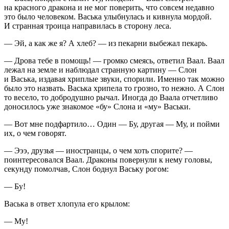
на красного дракона и не мог поверить, что совсем недавно
это было человеком. Васька улыбнулась и кивнула мордой.
И странная троица направилась в сторону леса.
— Эй, а как же я? А хлеб? — из пекарни выбежал пекарь.
— Дрова тебе в помощь! — громко смеясь, ответил Ваал. Ваал
лежал на земле и наблюдал странную картину — Слон
и Васька, издавая хриплые звуки, спорили. Именно так можно
было это назвать. Васька хрипела то грозно, то нежно. А Слон
то весело, то добродушно рычал. Иногда до Ваала отчетливо
доносилось уже знакомое «бу» Слона и «му» Васьки.
— Вот мне подфартило… Один — Бу, другая — Му, и пойми
их, о чем говорят.
— Эээ, друзья — иностранцы, о чем хоть спорите? —
поинтересовался Ваал. Драконы повернули к нему головы,
секунду помолчав, Слон боднул Ваську рогом:
— Бу!
Васька в ответ хлопула его крылом:
— Му!