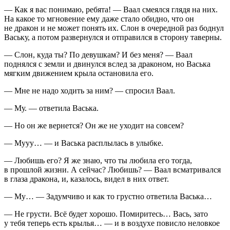
— Как я вас понимаю, ребята! — Ваал смеялся глядя на них.
На какое то мгновение ему даже стало обидно, что он
не дракон и не может понять их. Слон в очередной раз боднул
Ваську, а потом развернулся и отправился в сторону таверны.
— Слон, куда ты? По девушкам? И без меня? — Ваал
поднялся с земли и двинулся вслед за драконом, но Васька
мягким движением крыла остановила его.
— Мне не надо ходить за ним? — спросил Ваал.
— Му. — ответила Васька.
— Но он же вернется? Он же не уходит на совсем?
— Мууу… — и Васька расплылась в улыбке.
— Любишь его? Я же знаю, что ты любила его тогда,
в прошлой жизни. А сейчас? Любишь? — Ваал всматривался
в глаза дракона, и, казалось, видел в них ответ.
— Му… — Задумчиво и как то грустно ответила Васька…
— Не грусти. Всё будет хорошо. Помиритесь… Вась, зато
у тебя теперь есть крылья… — и в воздухе повисло неловкое