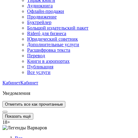
Тираж книги
Аудиокнига
Офлайн-продажи
Продвижение
Буктрейлер
Большой издательский пакет
Rideró для бизнеса
Юридический советник
Дополнительные услуги
Расшифровка текста
Перевод
Книги в аэропортах
Публикация
Все услуги
Кабинет
Кабинет
Уведомления
Отметить все как прочитанные
Показать ещё
18
+