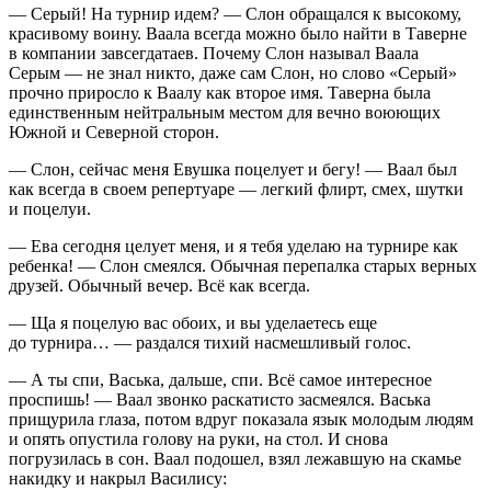
— Серый! На турнир идем? — Слон обращался к высокому,
красивому воину. Ваала всегда можно было найти в Таверне
в компании завсегдатаев. Почему Слон называл Ваала
Серым — не знал никто, даже сам Слон, но слово «Серый»
прочно приросло к Ваалу как второе имя. Таверна была
единственным нейтральным местом для вечно воюющих
Южной и Северной сторон.
— Слон, сейчас меня Евушка поцелует и бегу! — Ваал был
как всегда в своем репертуаре — легкий флирт, смех, шутки
и поцелуи.
— Ева сегодня целует меня, и я тебя уделаю на турнире как
ребенка! — Слон смеялся. Обычная перепалка старых верных
друзей. Обычный вечер. Всё как всегда.
— Ща я поцелую вас обоих, и вы уделаетесь еще
до турнира… — раздался тихий насмешливый голос.
— А ты спи, Васька, дальше, спи. Всё самое интересное
проспишь! — Ваал звонко раскатисто засмеялся. Васька
прищурила глаза, потом вдруг показала язык молодым людям
и опять опустила голову на руки, на стол. И снова
погрузилась в сон. Ваал подошел, взял лежавшую на скамье
накидку и накрыл Василису: