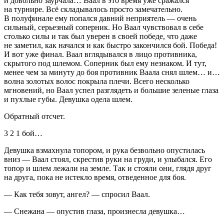
и довольно заурчала… Ваал в это время уже сражался
на турнире. Всё складывалось просто замечательно.
В полуфинале ему попался давний неприятель — очень
сильный, серьезный соперник. Но Ваал чувствовал в себе
столько силы и так был уверен в своей победе, что даже
не заметил, как начался и как быстро закончился бой. Победа!
И вот уже финал. Ваал вглядывался в лицо противника,
скрытого под шлемом. Соперник был ему незнаком. И тут,
менее чем за минуту до боя противник Ваала снял шлем… и…
волна золотых волос покрыла плечи. Всего несколько
мгновений, но Ваал успел разглядеть и большие зеленые глаза
и пухлые губы. Девушка одела шлем.
Обратный отсчет.
3 2 1 бой…
Девушка взмахнула топором, и рука безвольно опустилась
вниз — Ваал стоял, скрестив руки на груди, и улыбался. Его
топор и шлем лежали на земле. Так и стояли они, глядя друг
на друга, пока не истекло время, отведенное для боя.
— Как тебя зовут, ангел? — спросил Ваал.
— Снежана — опустив глаза, произнесла девушка…