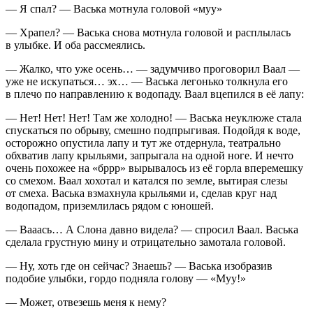
— Я спал? — Васька мотнула головой «муу»
— Храпел? — Васька снова мотнула головой и расплылась
в улыбке. И оба рассмеялись.
— Жалко, что уже осень… — задумчиво проговорил Ваал —
уже не искупаться… эх… — Васька легонько толкнула его
в плечо по направлению к водопаду. Ваал вцепился в её лапу:
— Нет! Нет! Нет! Там же холодно! — Васька неуклюже стала
спускаться по обрыву, смешно подпрыгивая. Подойдя к воде,
осторожно опустила лапу и тут же отдернула, театрально
обхватив лапу крыльями, запрыгала на одной ноге. И нечто
очень похожее на «бррр» вырывалось из её горла вперемешку
со смехом. Ваал хохотал и катался по земле, вытирая слезы
от смеха. Васька взмахнула крыльями и, сделав круг над
водопадом, приземлилась рядом с юношей.
— Вааась… А Слона давно видела? — спросил Ваал. Васька
сделала грустную мину и отрицательно замотала головой.
— Ну, хоть где он сейчас? Знаешь? — Васька изобразив
подобие улыбки, гордо подняла голову — «Муу!»
— Может, отвезешь меня к нему?