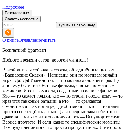
Подробнее
Пожаловаться
Скачать бесплатно
Купить за свою цену
О книге
Оглавление
Читать
Бесплатный фрагмент
Доброго времени суток, дорогой читатель!
В этой книге я собрала рассказы, объединённые циклом
«Варварские Сказки». Написаны они по мотивам онлайн
игры. Да! Да! Именно так — по мотивам онлайн игры. Ну
а почему бы и нет? Есть же фильмы, снятые по мотивам
комиксов. И есть комиксы, созданные на основе фильмов.
Кто — то сажает грядки, кто — то строит города, кому — то
нравятся танковые баталии, а кто — то сражается
с монстрами. Так и в игре, где обитаю я — кто — то видит
просто ссылку [бить дракона] а я представляла себе этого
дракона. Ну а что из этого получилось — Вы увидите сами.
Вернее прочтете. И если какие то специфические моменты
Вам будут непонятны, то просто пропустите их. И не столь