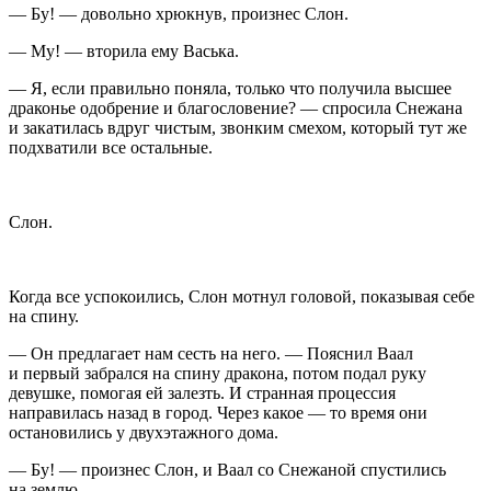
— Бу! — довольно хрюкнув, произнес Слон.
— Му! — вторила ему Васька.
— Я, если правильно поняла, только что получила высшее
драконье одобрение и благословение? — спросила Снежана
и закатилась вдруг чистым, звонким смехом, который тут же
подхватили все остальные.
Слон.
Когда все успокоились, Слон мотнул головой, показывая себе
на спину.
— Он предлагает нам сесть на него. — Пояснил Ваал
и первый забрался на спину дракона, потом подал руку
девушке, помогая ей залезть. И странная процессия
направилась назад в город. Через какое — то время они
остановились у двухэтажного дома.
— Бу! — произнес Слон, и Ваал со Снежаной спустились
на землю.