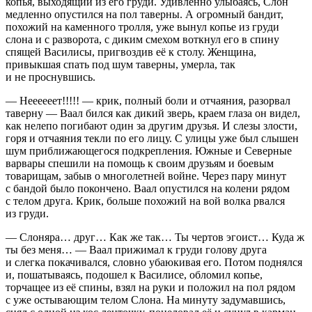
копья, выходящий из его груди. Удивленно улыбаясь, Слон
медленно опустился на пол таверны. А огромный бандит,
похожий на каменного тролля, уже вынул копье из груди
слона и с разворота, с диким смехом воткнул его в спину
спящей Василисы, пригвоздив её к столу. Женщина,
привыкшая спать под шум таверны, умерла, так
и не проснувшись.
— Неееееет!!!!! — крик, полный боли и отчаяния, разорвал
таверну — Ваал бился как дикий зверь, краем глаза он видел,
как нелепо погибают один за другим друзья. И слезы злости,
горя и отчаяния текли по его лицу. С улицы уже был слышен
шум приближающегося подкрепления. Южные и Северные
варвары спешили на помощь к своим друзьям и боевым
товарищам, забыв о многолетней войне. Через пару минут
с бандой было покончено. Ваал опустился на колени рядом
с телом друга. Крик, больше похожий на вой волка рвался
из груди.
— Слоняра… друг… Как же так… Ты чертов эгоист… Куда ж
ты без меня… — Ваал прижимал к груди голову друга
и слегка покачивался, словно убаюкивая его. Потом поднялся
и, пошатываясь, подошел к Василисе, обломил копье,
торчащее из её спины, взял на руки и положил на пол рядом
с уже остывающим телом Слона. На минуту задумавшись,