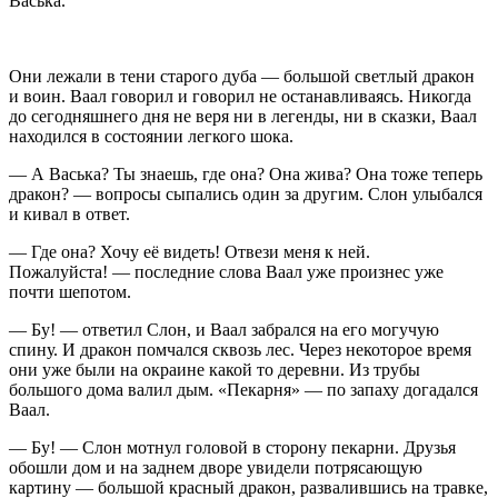
Васька.
Они лежали в тени старого дуба — большой светлый дракон
и воин. Ваал говорил и говорил не останавливаясь. Никогда
до сегодняшнего дня не веря ни в легенды, ни в сказки, Ваал
находился в состоянии легкого шока.
— А Васька? Ты знаешь, где она? Она жива? Она тоже теперь
дракон? — вопросы сыпались один за другим. Слон улыбался
и кивал в ответ.
— Где она? Хочу её видеть! Отвези меня к ней.
Пожалуйста! — последние слова Ваал уже произнес уже
почти шепотом.
— Бу! — ответил Слон, и Ваал забрался на его могучую
спину. И дракон помчался сквозь лес. Через некоторое время
они уже были на окраине какой то деревни. Из трубы
большого дома валил дым. «Пекарня» — по запаху догадался
Ваал.
— Бу! — Слон мотнул головой в сторону пекарни. Друзья
обошли дом и на заднем дворе увидели потрясающую
картину — большой красный дракон, развалившись на травке,