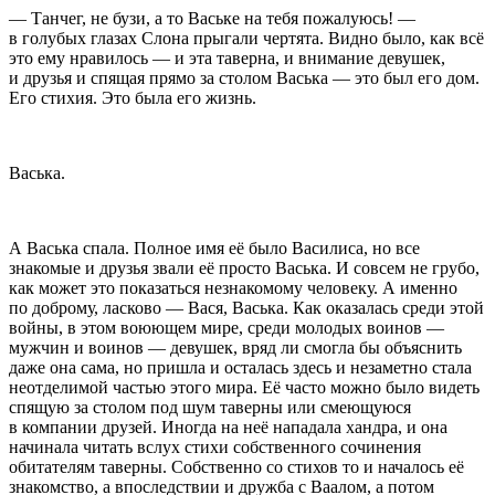
— Танчег, не бузи, а то Ваське на тебя пожалуюсь! —
в голубых глазах Слона прыгали чертята. Видно было, как всё
это ему нравилось — и эта таверна, и внимание девушек,
и друзья и спящая прямо за столом Васька — это был его дом.
Его стихия. Это была его жизнь.
Васька.
А Васька спала. Полное имя её было Василиса, но все
знакомые и друзья звали её просто Васька. И совсем не грубо,
как может это показаться незнакомому человеку. А именно
по доброму, ласково — Вася, Васька. Как оказалась среди этой
войны, в этом воюющем мире, среди молодых воинов —
мужчин и воинов — девушек, вряд ли смогла бы объяснить
даже она сама, но пришла и осталась здесь и незаметно стала
неотделимой частью этого мира. Её часто можно было видеть
спящую за столом под шум таверны или смеющуюся
в компании друзей. Иногда на неё нападала хандра, и она
начинала читать вслух стихи собственного сочинения
обитателям таверны. Собственно со стихов то и началось её
знакомство, а впоследствии и дружба с Ваалом, а потом