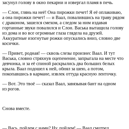
засунул голову в окно пекарни и извергал пламя в печь.
— Слон, глянь на неё! Она пирожки печет! Я её оплакиваю,
а она пирожки печет! — и Ваал, повалившись на траву рядом
с драконом, зашелся смехом, а следом за ним издавая
гортанные звуки повалился и Слон. Васька вытащила голову
из дома и во все огромные глаза глядела на друзей.
Аккуратные изогнутые рожки опускались вниз, словно две
косички.
— Привет, родная! — сквозь слезы произнес Ваал. И тут
Васька, словно стряхнув оцепенение, запрыгала на месте что
девчонка, и за её спиной раскрылись два больших белых
крыла. Ваал подошел к ней, обнял за шею, а потом,
покопавшись в кармане, извлек оттуда красную ленточку.
— Вот. Это твоё — сказал Ваал, завязывая бант на одном
из рогов.
Снова вместе.
— Вась, пойдем с нами? Ну, пойдем! — Ваал смотрел