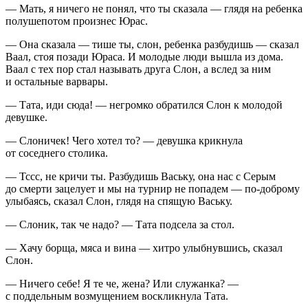
— Мать, я ничего не понял, что ты сказала — глядя на ребенка
полушепотом произнес Юрас.
— Она сказала — тише ты, слон, ребенка разбудишь — сказал
Ваал, стоя позади Юраса. И молодые люди вышла из дома.
Ваал с тех пор стал называть друга Слон, а вслед за ним
и остальные варвары.
— Тата, иди сюда! — негромко обратился Слон к молодой
девушке.
— Слоничек! Чего хотел то? — девушка крикнула
от соседнего столика.
— Тссс, не кричи ты. Разбудишь Ваську, она нас с Серым
до смерти зацелует и мы на турнир не попадем — по-доброму
улыбаясь, сказал Слон, глядя на спящую Ваську.
— Слоник, так че надо? — Тата подсела за стол.
— Хачу борща, мяса и вина — хитро улыбнувшись, сказал
Слон.
— Ничего себе! Я те че, жена? Или служанка? —
с поддельным возмущением воскликнула Тата.