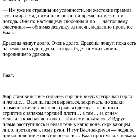
— Им уже не страшны ни условности, ни жестокие правила
этого мира. Над ними не властно ни время, ни место, ни
погода. Они по-настоящему свободны и по — настоящему
счастливы — обнимая девушку за плечи, медленно произнес
Ваал.
Драконы живут долго. Очень долго. Драконы живут, пока есть
на земле хоть одна душа, которая будет помнить воина,
породившего дракона.
Ваал.
Жар становился всё сильнее, горячий воздух разрывал горло
и легкие… Ваал пытался вырваться, закричать, но языки
пламени уже лизали тело, срывая одежду… огненный
стриптиз с запахом горящей плоти… а там… за огнем
мелькала красная ленточка… Или ему показалось? Вдруг
пламя расступилось и белая тень в капюшоне, скрывающем
лицо, протянула к нему руки. И тут Ваал закричал — ледяное
прикосновение жгло сильнее огня… Ваал проснулся. Снежана