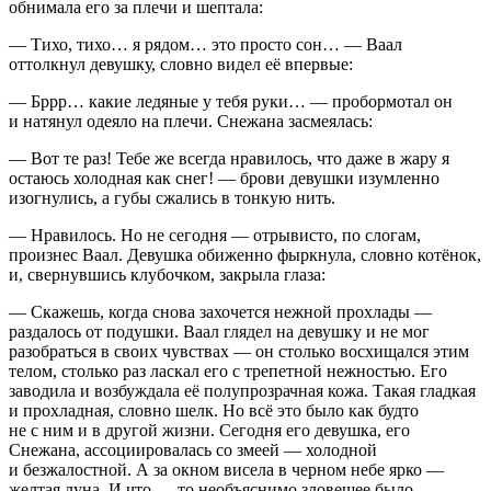
обнимала его за плечи и шептала:
— Тихо, тихо… я рядом… это просто сон… — Ваал
оттолкнул девушку, словно видел её впервые:
— Бррр… какие ледяные у тебя руки… — пробормотал он
и натянул одеяло на плечи. Снежана засмеялась:
— Вот те раз! Тебе же всегда нравилось, что даже в жару я
остаюсь холодная как снег! — брови девушки изумленно
изогнулись, а губы сжались в тонкую нить.
— Нравилось. Но не сегодня — отрывисто, по слогам,
произнес Ваал. Девушка обиженно фыркнула, словно котёнок,
и, свернувшись клубочком, закрыла глаза:
— Скажешь, когда снова захочется нежной прохлады —
раздалось от подушки. Ваал глядел на девушку и не мог
разобраться в своих чувствах — он столько восхищался этим
телом, столько раз ласкал его с трепетной нежностью. Его
заводила и возбуждала её полупрозрачная кожа. Такая гладкая
и прохладная, словно шелк. Но всё это было как будто
не с ним и в другой жизни. Сегодня его девушка, его
Снежана, ассоциировалась со змеей — холодной
и безжалостной. А за окном висела в черном небе ярко —
желтая луна. И что — то необъяснимо зловещее было