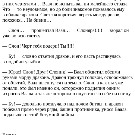
в них чертятами… Ваал не испытывал ни малейшего страха.
Что — то неуловимое, но до боли знакомое показалось ему
в облике дракона. Светлая короткая шерсть между рогов,
похожих… На бивни…
— Слон… — прошептал Ваал… — Слоняра!!!!! — заорал он
уже во всю глотку:
— Слон! Черт тебя подери! Ты!!!!!
— Бу! — словно ответил дракон, и его пасть растянулась
в подобии улыбки.
— Юрас! Слон! Друг! Слоник! — Ваал обхватил обеими
руками морду дракона. Дракон тряхнул головой, освобождаясь
от объятий, Ваал шлепнулся на землю. Слон, а как вы уже
поняли, это был именно он, осторожно подцепил одним
из рогов Ваала и так же осторожно опустил его себе на спину.
— Бу! — довольно прозвучало над полем битвы, и дракон
побежал прямо через ряды, башни противника, унося Ваала
подальше от этой безумной войны.