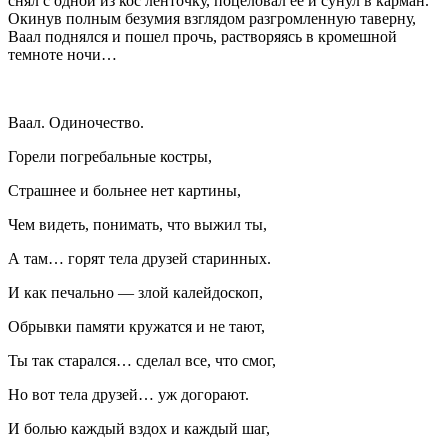
снял с одной из кос ленточку, поцеловал её и сунул в карман.
Окинув полным безумия взглядом разгромленную таверну,
Ваал поднялся и пошел прочь, растворяясь в кромешной
темноте ночи…
Ваал. Одиночество.
Горели погребальные костры,
Страшнее и больнее нет картины,
Чем видеть, понимать, что выжил ты,
А там… горят тела друзей старинных.
И как печально — злой калейдоскоп,
Обрывки памяти кружатся и не тают,
Ты так старался… сделал все, что смог,
Но вот тела друзей… уж догорают.
И болью каждый вздох и каждый шаг,