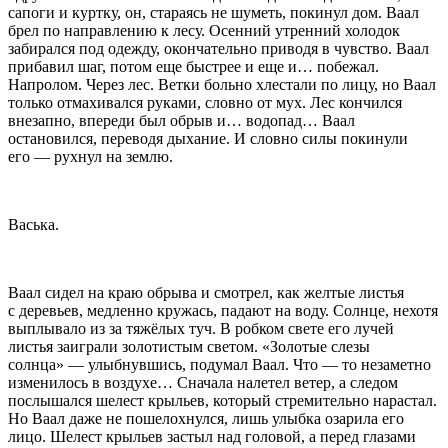
сапоги и куртку, он, стараясь не шуметь, покинул дом. Ваал
брел по направлению к лесу. Осенний утренний холодок
забирался под одежду, окончательно приводя в чувство. Ваал
прибавил шаг, потом еще быстрее и еще и… побежал.
Напролом. Через лес. Ветки больно хлестали по лицу, но Ваал
только отмахивался руками, словно от мух. Лес кончился
внезапно, впереди был обрыв и… водопад… Ваал
остановился, переводя дыхание. И словно силы покинули
его — рухнул на землю.
Васька.
Ваал сидел на краю обрыва и смотрел, как желтые листья
с деревьев, медленно кружась, падают на воду. Солнце, нехотя
выплывало из за тяжёлых туч. В робком свете его лучей
листья заиграли золотистым светом. «Золотые слезы
солнца» — улыбнувшись, подумал Ваал. Что — то незаметно
изменилось в воздухе… Сначала налетел ветер, а следом
послышался шелест крыльев, который стремительно нарастал.
Но Ваал даже не пошелохнулся, лишь улыбка озарила его
лицо. Шелест крыльев застыл над головой, а перед глазами