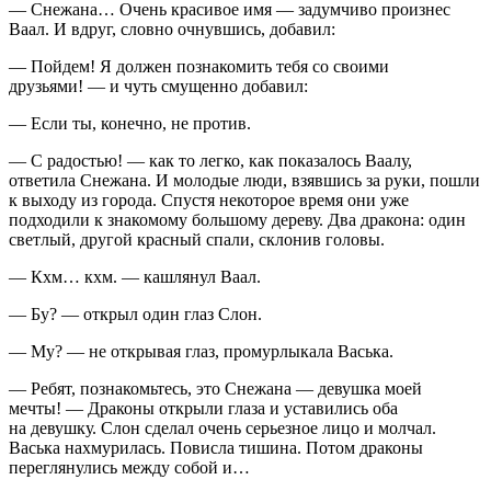
— Снежана… Очень красивое имя — задумчиво произнес
Ваал. И вдруг, словно очнувшись, добавил:
— Пойдем! Я должен познакомить тебя со своими
друзьями! — и чуть смущенно добавил:
— Если ты, конечно, не против.
— С радостью! — как то легко, как показалось Ваалу,
ответила Снежана. И молодые люди, взявшись за руки, пошли
к выходу из города. Спустя некоторое время они уже
подходили к знакомому большому дереву. Два дракона: один
светлый, другой красный спали, склонив головы.
— Кхм… кхм. — кашлянул Ваал.
— Бу? — открыл один глаз Слон.
— Му? — не открывая глаз, промурлыкала Васька.
— Ребят, познакомьтесь, это Снежана — девушка моей
мечты! — Драконы открыли глаза и уставились оба
на девушку. Слон сделал очень серьезное лицо и молчал.
Васька нахмурилась. Повисла тишина. Потом драконы
переглянулись между собой и…