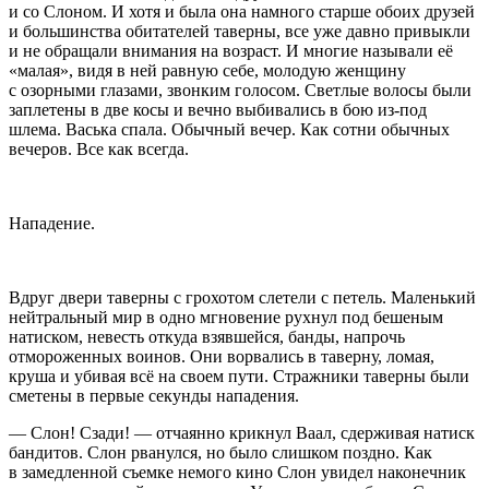
и со Слоном. И хотя и была она намного старше обоих друзей
и большинства обитателей таверны, все уже давно привыкли
и не обращали внимания на возраст. И многие называли её
«малая», видя в ней равную себе, молодую женщину
с озорными глазами, звонким голосом. Светлые волосы были
заплетены в две косы и вечно выбивались в бою из-под
шлема. Васька спала. Обычный вечер. Как сотни обычных
вечеров. Все как всегда.
Нападение.
Вдруг двери таверны с грохотом слетели с петель. Маленький
нейтральный мир в одно мгновение рухнул под бешеным
натиском, невесть откуда взявшейся, банды, напрочь
отмороженных воинов. Они ворвались в таверну, ломая,
круша и убивая всё на своем пути. Стражники таверны были
сметены в первые секунды нападения.
— Слон! Сзади! — отчаянно крикнул Ваал, сдерживая натиск
бандитов. Слон рванулся, но было слишком поздно. Как
в замедленной съемке немого кино Слон увидел наконечник