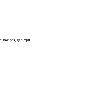
 как раз, два, три!