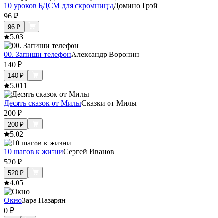
10 уроков БДСМ для скромницы
Домино Грэй
96
₽
96
₽
5.0
3
00. Запиши телефон
Александр Воронин
140
₽
140
₽
5.0
11
Десять сказок от Милы
Сказки от Милы
200
₽
200
₽
5.0
2
10 шагов к жизни
Сергей Иванов
520
₽
520
₽
4.0
5
Окно
Зара Назарян
0
₽