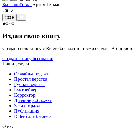
Была любовь...
Артем Гетман
200
₽
200
₽
0.0
0
Издай свою книгу
Создай свою книгу с Rideró бесплатно прямо сейчас. Это просто,
Создать книгу бесплатно
Наши услуги
Офлайн-продажи
Простая верстка
Ручная верстка
Буктрейлер
Корректор
Дизайнер обложки
Заказ тиража
Публикация
Rideró для бизнеса
О нас