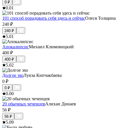
0
₽
0.0
1
101 способ порадовать себя здесь и сейчас
Олеся Толщина
240
₽
240
₽
5.0
1
Апокалипсис
Михаил Климовицкий
400
₽
400
₽
5.0
2
Долгое эхо
Луиза Кипчакбаева
0
₽
0
₽
0.0
0
20 обычных чеченцев
Алихан Динаев
56
₽
56
₽
5.0
9