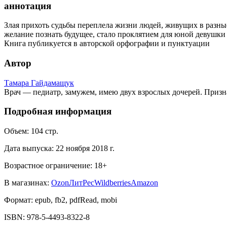
аннотация
Злая прихоть судьбы переплела жизни людей, живущих в разны
желание познать будущее, стало проклятием для юной девушки 
Книга публикуется в авторской орфографии и пунктуации
Автор
Тамара Гайдамащук
Врач — педиатр, замужем, имею двух взрослых дочерей. Призна
Подробная информация
Объем:
104
стр.
Дата выпуска:
22 ноября 2018 г.
Возрастное ограничение:
18
+
В магазинах:
Ozon
ЛитРес
Wildberries
Amazon
Формат:
epub, fb2, pdfRead, mobi
ISBN:
978-5-4493-8322-8