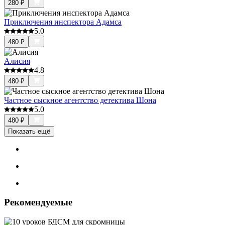
280
₽
Приключения инспектора Адамса
5.0
480
₽
Алисия
4.8
480
₽
Частное сыскное агентство детектива Шона
5.0
480
₽
Показать ещё
Рекомендуемые