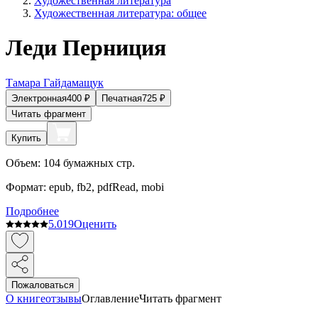
Художественная литература
Художественная литература: общее
Леди Перниция
Тамара Гайдамащук
Электронная
400
₽
Печатная
725
₽
Читать фрагмент
Купить
Объем:
104
бумажных стр.
Формат:
epub, fb2, pdfRead, mobi
Подробнее
5.0
19
Оценить
Пожаловаться
О книге
отзывы
Оглавление
Читать фрагмент