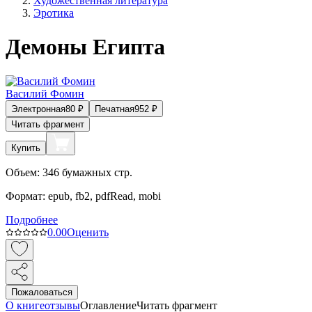
Художественная литература
Эротика
Демоны Египта
Василий Фомин
Электронная
80
₽
Печатная
952
₽
Читать фрагмент
Купить
Объем:
346
бумажных стр.
Формат:
epub, fb2, pdfRead, mobi
Подробнее
0.0
0
Оценить
Пожаловаться
О книге
отзывы
Оглавление
Читать фрагмент