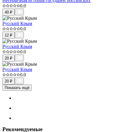
Несерьезная история государей российских
0.0
40
₽
Русский Крым
0.0
12
₽
Русский Крым
0.0
20
₽
Русский Крым
0.0
20
₽
Показать ещё
Рекомендуемые