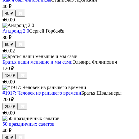
40
₽
40
₽
0.0
0
Андроид 2.0
Сергей Горбачёв
80
₽
80
₽
0.0
2
Братья наши меньшие и мы сами
Эльвира Филипович
120
₽
120
₽
0.0
0
#1917: Человек из раньшего времени
Братья Швальнеры
200
₽
200
₽
0.0
0
50 праздничных салатов
40
₽
40
₽