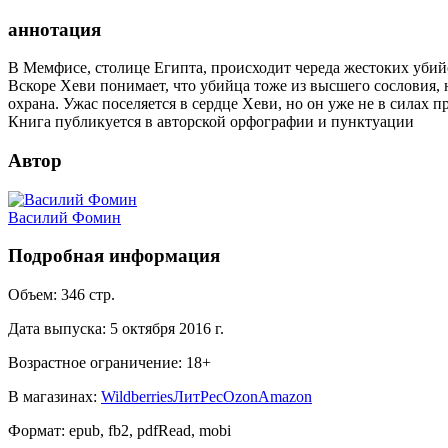
аннотация
В Мемфисе, столице Египта, происходит череда жестоких убий
Вскоре Хеви понимает, что убийца тоже из высшего сословия,
охрана. Ужас поселяется в сердце Хеви, но он уже не в силах 
Книга публикуется в авторской орфографии и пунктуации
Автор
Василий Фомин
Подробная информация
Объем:
346
стр.
Дата выпуска:
5 октября 2016 г.
Возрастное ограничение:
18
+
В магазинах:
Wildberries
ЛитРес
Ozon
Amazon
Формат:
epub, fb2, pdfRead, mobi