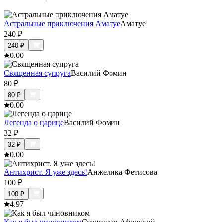
Астральные приключения Аматуе
Аматуе
240
₽
240
₽
0.0
0
Священная супруга
Василий Фомин
80
₽
80
₽
0.0
0
Легенда о царице
Василий Фомин
32
₽
32
₽
0.0
0
Антихрист. Я уже здесь!
Анжелика Фетисова
100
₽
100
₽
4.9
7
Как я был чиновником
Станислав Афонский