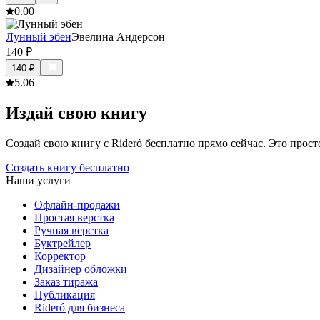
0.0
0
Лунный эбен
Эвелина Андерсон
140
₽
140
₽
5.0
6
Издай свою книгу
Создай свою книгу с Rideró бесплатно прямо сейчас. Это просто,
Создать книгу бесплатно
Наши услуги
Офлайн-продажи
Простая верстка
Ручная верстка
Буктрейлер
Корректор
Дизайнер обложки
Заказ тиража
Публикация
Rideró для бизнеса