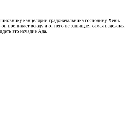
 чиновнику канцелярии градоначальника господину Хеви.
он проникает всюду и от него не защищает самая надежная
идеть это исчадие Ада.