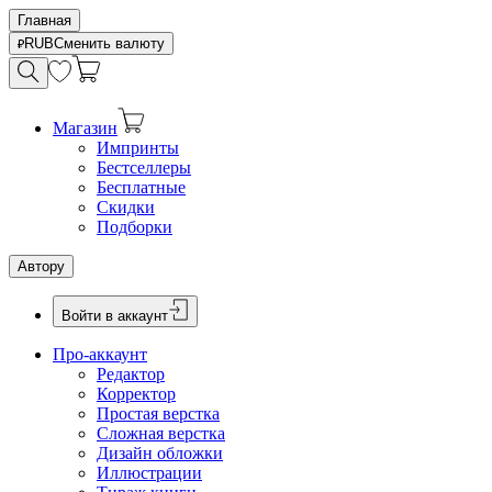
Главная
RUB
Сменить валюту
Магазин
Импринты
Бестселлеры
Бесплатные
Скидки
Подборки
Автору
Войти в аккаунт
Про-аккаунт
Редактор
Корректор
Простая верстка
Сложная верстка
Дизайн обложки
Иллюстрации