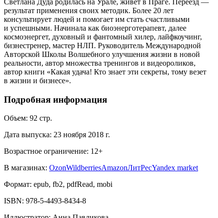
Светлана Дуда родилась на Урале, живет в Праге. Переезд —
результат применения своих методик. Более 20 лет
консультирует людей и помогает им стать счастливыми
и успешными. Начинала как биоэнерготерапевт, далее
космоэнергет, духовный и фантомный хилер, лайфкоучинг,
бизнестренер, мастер НЛП. Руководитель Международной
Авторской Школы Волшебного улучшения жизни в новой
реальности, автор множества тренингов и видеороликов,
автор книги «Какая удача! Кто знает эти секреты, тому везет
в жизни и бизнесе».
Подробная информация
Объем:
92
стр.
Дата выпуска:
23 ноября 2018 г.
Возрастное ограничение:
12
+
В магазинах:
Ozon
Wildberries
Amazon
ЛитРес
Yandex market
Формат:
epub, fb2, pdfRead, mobi
ISBN:
978-5-4493-8434-8
Иллюстратор
:
Анна Павликова