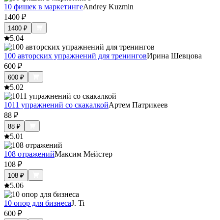
10 фишек в маркетинге
Andrey Kuzmin
1400
₽
1400
₽
5.0
4
100 авторских упражнений для тренингов
Ирина Шевцова
600
₽
600
₽
5.0
2
1011 упражнений со скакалкой
Артем Патрикеев
88
₽
88
₽
5.0
1
108 отражений
Максим Мейстер
108
₽
108
₽
5.0
6
10 опор для бизнеса
J. Ti
600
₽