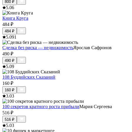
800
₽
5.0
6
Книга Круга
484
₽
484
₽
5.0
91
Сделка без риска — недвижимость
Ярослав Сафронов
490
₽
490
₽
5.0
9
108 Буддийских Сказаний
160
₽
160
₽
3.0
3
100 секретов кратного роста прибыли
Мария Сергеева
516
₽
516
₽
5.0
3