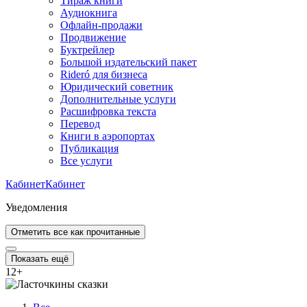
Тираж книги
Аудиокнига
Офлайн-продажи
Продвижение
Буктрейлер
Большой издательский пакет
Rideró для бизнеса
Юридический советник
Дополнительные услуги
Расшифровка текста
Перевод
Книги в аэропортах
Публикация
Все услуги
Кабинет
Кабинет
Уведомления
Отметить все как прочитанные
Показать ещё
12
+