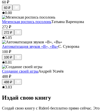
60
₽
60
₽
0.0
0
Мезенская роспись посолонь
Татьяна Варенцова
272
₽
272
₽
5.0
5
Автоматизация звуков «В», «Вь»
С. Суворова
100
₽
100
₽
0.0
1
Создание своей игры
Андрей Усачёв
488
₽
488
₽
3.0
3
Издай свою книгу
Создай свою книгу с Rideró бесплатно прямо сейчас. Это