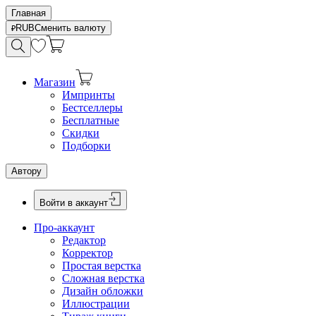
Главная
RUB
Сменить валюту
Магазин
Импринты
Бестселлеры
Бесплатные
Скидки
Подборки
Автору
Войти в аккаунт
Про-аккаунт
Редактор
Корректор
Простая верстка
Сложная верстка
Дизайн обложки
Иллюстрации