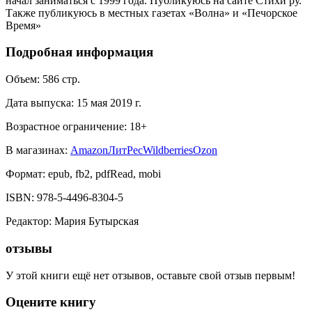
начал заниматься с 1999 года. Публикуюсь на сайте Стихи ру.
Также публикуюсь в местных газетах «Волна» и «Печорское
Время»
Подробная информация
Объем:
586
стр.
Дата выпуска:
15 мая 2019 г.
Возрастное ограничение:
18
+
В магазинах:
Amazon
ЛитРес
Wildberries
Ozon
Формат:
epub, fb2, pdfRead, mobi
ISBN:
978-5-4496-8304-5
Редактор
:
Мария Бутырская
отзывы
У этой книги ещё нет отзывов, оставьте свой отзыв первым!
Оцените книгу