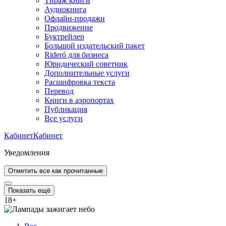
Тираж книги
Аудиокнига
Офлайн-продажи
Продвижение
Буктрейлер
Большой издательский пакет
Rideró для бизнеса
Юридический советник
Дополнительные услуги
Расшифровка текста
Перевод
Книги в аэропортах
Публикация
Все услуги
Кабинет
Кабинет
Уведомления
Отметить все как прочитанные
Показать ещё
18
+