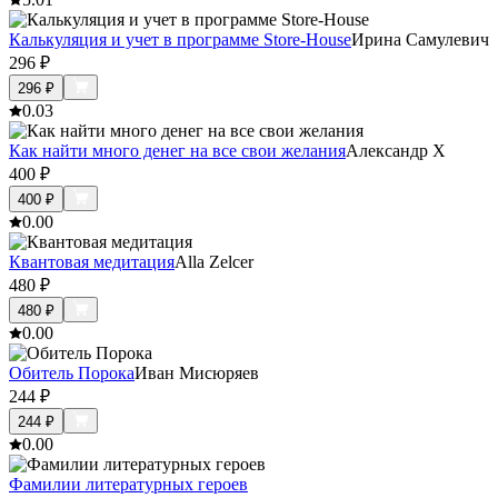
Калькуляция и учет в программе Store-House
Ирина Самулевич
296
₽
296
₽
0.0
3
Как найти много денег на все свои желания
Александр Х
400
₽
400
₽
0.0
0
Квантовая медитация
Alla Zelcer
480
₽
480
₽
0.0
0
Обитель Порока
Иван Мисюряев
244
₽
244
₽
0.0
0
Фамилии литературных героев