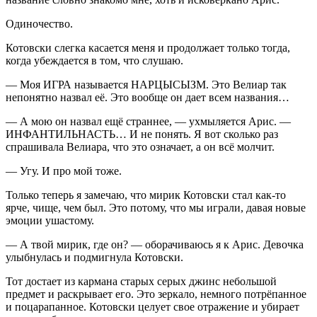
Одиночество.
Котовски слегка касается меня и продолжает только тогда,
когда убеждается в том, что слушаю.
— Моя ИГРА называется НАРЦЫСЫЗМ. Это Велиар так
непонятно назвал её. Это вообще он дает всем названия…
— А мою он назвал ещё страннее, — ухмыляется Арис. —
ИНФАНТИЛЬНАСТЬ… И не понять. Я вот сколько раз
спрашивала Велиара, что это означает, а он всё молчит.
— Угу. И про мой тоже.
Только теперь я замечаю, что мирик Котовски стал как-то
ярче, чище, чем был. Это потому, что мы играли, давая новые
эмоции ушастому.
— А твой мирик, где он? — оборачиваюсь я к Арис. Девочка
улыбнулась и подмигнула Котовски.
Тот достает из кармана старых серых джинс небольшой
предмет и раскрывает его. Это зеркало, немного потрёпанное
и поцарапанное. Котовски целует свое отражение и убирает