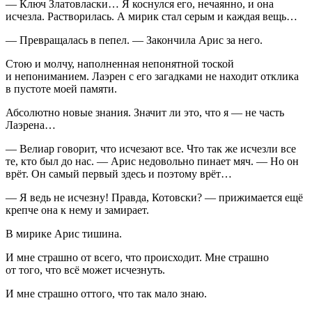
— Ключ Златовласки… Я коснулся его, нечаянно, и она
исчезла. Растворилась. А мирик стал серым и каждая вещь…
— Превращалась в пепел. — Закончила Арис за него.
Стою и молчу, наполненная непонятной тоской
и непониманием. Лаэрен с его загадками не находит отклика
в пустоте моей памяти.
Абсолютно новые знания. Значит ли это, что я — не часть
Лаэрена…
— Велиар говорит, что исчезают все. Что так же исчезли все
те, кто был до нас. — Арис недовольно пинает мяч. — Но он
врёт. Он самый первый здесь и поэтому врёт…
— Я ведь не исчезну! Правда, Котовски? — прижимается ещё
крепче она к нему и замирает.
В мирике Арис тишина.
И мне страшно от всего, что происходит. Мне страшно
от того, что всё может исчезнуть.
И мне страшно оттого, что так мало знаю.