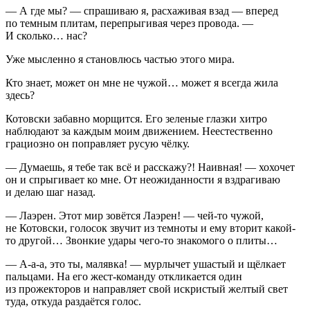
— А где мы? — спрашиваю я, расхаживая взад — вперед
по темным плитам, перепрыгивая через провода. —
И сколько… нас?
Уже мысленно я становлюсь частью этого мира.
Кто знает, может он мне не чужой… может я всегда жила
здесь?
Котовски забавно морщится. Его зеленые глазки хитро
наблюдают за каждым моим движением. Неестественно
грациозно он поправляет русую чёлку.
— Думаешь, я тебе так всё и расскажу?! Наивная! — хохочет
он и спрыгивает ко мне. От неожиданности я вздрагиваю
и делаю шаг назад.
— Лаэрен. Этот мир зовётся Лаэрен! — чей-то чужой,
не Котовски, голосок звучит из темноты и ему вторит какой-
то другой… Звонкие удары чего-то знакомого о плиты…
— А-а-а, это ты, малявка! — мурлычет ушастый и щёлкает
пальцами. На его жест-команду откликается один
из прожекторов и направляет свой искристый желтый свет
туда, откуда раздаётся голос.