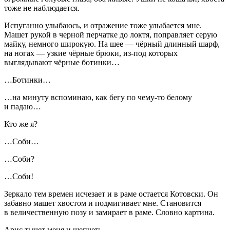
тоже не наблюдается.
Испуганно улыбаюсь, и отражение тоже улыбается мне.
Машет рукой в черной перчатке до локтя, поправляет серую
майку, немного широкую. На шее — чёрный длинный шарф,
на ногах — узкие чёрные брюки, из-под которых
выглядывают чёрные ботинки…
…Ботинки…
…на минуту вспоминаю, как бегу по чему-то белому
и падаю…
Кто же я?
…Соби…
…Соби?
…Соби!
Зеркало тем времен исчезает и в раме остается Котовски. Он
забавно машет хвостом и подмигивает мне. Становится
в величественную позу и замирает в раме. Словно картина.
Арис тычет меня и шепчет: