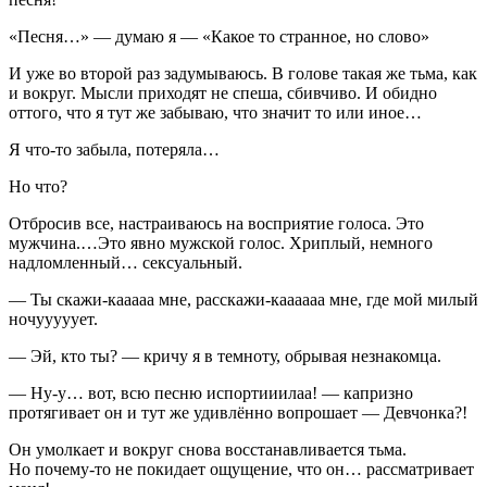
«Песня…» — думаю я — «Какое то странное, но слово»
И уже во второй раз задумываюсь. В голове такая же тьма, как
и вокруг. Мысли приходят не спеша, сбивчиво. И обидно
оттого, что я тут же забываю, что значит то или иное…
Я что-то забыла, потеряла…
Но что?
Отбросив все, настраиваюсь на восприятие голоса. Это
мужчина.…Это явно мужской голос. Хриплый, немного
надломленный… сексуальный.
— Ты скажи-кааааа мне, расскажи-каааааа мне, где мой милый
ночууууует.
— Эй, кто ты? — кричу я в темноту, обрывая незнакомца.
— Ну-у… вот, всю песню испортииилаа! — капризно
протягивает он и тут же удивлённо вопрошает — Девчонка?!
Он умолкает и вокруг снова восстанавливается тьма.
Но почему-то не покидает ощущение, что он… рассматривает