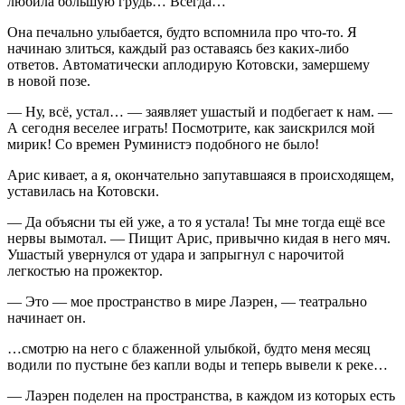
любила большую грудь… Всегда…
Она печально улыбается, будто вспомнила про что-то. Я
начинаю злиться, каждый раз оставаясь без каких-либо
ответов. Автоматически аплодирую Котовски, замершему
в новой позе.
— Ну, всё, устал… — заявляет ушастый и подбегает к нам. —
А сегодня веселее играть! Посмотрите, как заискрился мой
мирик! Со времен Руминистэ подобного не было!
Арис кивает, а я, окончательно запутавшаяся в происходящем,
уставилась на Котовски.
— Да объясни ты ей уже, а то я устала! Ты мне тогда ещё все
нервы вымотал. — Пищит Арис, привычно кидая в него мяч.
Ушастый увернулся от удара и запрыгнул с нарочитой
легкостью на прожектор.
— Это — мое пространство в мире Лаэрен, — театрально
начинает он.
…смотрю на него с блаженной улыбкой, будто меня месяц
водили по пустыне без капли воды и теперь вывели к реке…
— Лаэрен поделен на пространства, в каждом из которых есть