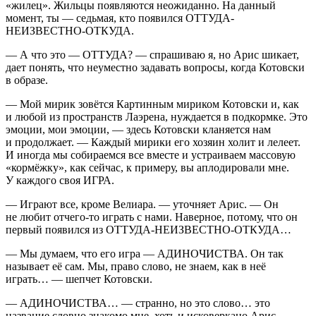
«жилец». Жильцы появляются неожиданно. На данный
момент, ты — седьмая, кто появился
ОТТУДА-
НЕИЗВЕСТНО-ОТКУДА.
— А что это — ОТТУДА? — спрашиваю я, но Арис шикает,
дает понять, что неуместно задавать вопросы, когда Котовски
в образе.
— Мой мирик зовётся Картинным мириком Котовски и, как
и любой из пространств Лаэрена, нуждается в подкормке. Это
эмоции, мои эмоции, — здесь Котовски кланяется нам
и продолжает. — Каждый мирики его хозяин холит и лелеет.
И иногда мы собираемся все вместе и устраиваем массовую
«кормёжку», как сейчас, к примеру, вы аплодировали мне.
У каждого своя ИГРА.
— Играют все, кроме Велиара. — уточняет Арис. — Он
не любит отчего-то играть с нами. Наверное, потому, что он
первый появился из ОТТУДА-НЕИЗВЕСТНО-ОТКУДА…
— Мы думаем, что его игра — АДИНОЧИСТВА. Он так
называет её сам. Мы, право слово, не знаем, как в неё
играть… — шепчет Котовски.
— АДИНОЧИСТВА… — странно, но это слово… это
название словно знакомо мне, хоть и исковеркано Арис.