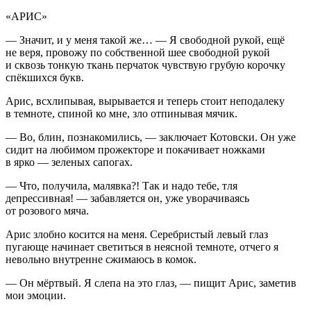
«АРИС»
— Значит, и у меня такой же… — Я свободной рукой, ещё
не веря, провожу по собственной шее свободной рукой
и сквозь тонкую ткань перчаток чувствую грубую корочку
спёкшихся букв.
Арис, всхлипывая, вырывается и теперь стоит неподалеку
в темноте, спиной ко мне, зло отпинывая мячик.
— Во, блин, познакомились, — заключает Котовски. Он уже
сидит на любимом прожекторе и покачивает ножками
в ярко — зеленых сапогах.
— Что, получила, малявка?! Так и надо тебе, тля
депрессивная! — забавляется он, уже уворачиваясь
от розового мяча.
Арис злобно косится на меня. Серебристый левый глаз
пугающе начинает светиться в неясной темноте, отчего я
невольно внутренне сжимаюсь в комок.
— Он мёртвый. Я слепа на это глаз, — пищит Арис, заметив
мои эмоции.