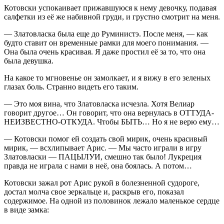
Котовски успокаивает прижавшуюся к нему девочку, подавая
салфетки из её же набивной груди, и грустно смотрит на меня.
— Златовласка была еще до Руминистэ. После меня, — как
будто ставит он временные рамки для моего понимания. —
Она была очень красивая. Я даже простил её за то, что она
была девушка.
На какое то мгновенье он замолкает, и я вижу в его зеленых
глазах боль. Странно видеть его таким.
— Это моя вина, что Златовласка исчезла. Хотя Велиар
говорит другое… Он говорит, что она вернулась в ОТТУДА-
НЕИЗВЕСТНО-ОТКУДА. Чтобы БЫТЬ… Но я не верю ему…
— Котовски помог ей создать свой мирик, очень красивый
мирик, — всхлипывает Арис. — Мы часто играли в игру
Златовласки — ПАЦЫЛУИ, смешно так было! Лукреция
правда не играла с нами в неё, она боялась. А потом…
Котовски зажал рот Арис рукой в болезненной судороге,
достал молча свое зеркальце и, раскрыв его, показал
содержимое. На одной из половинок лежало маленькое сердце
в виде замка: