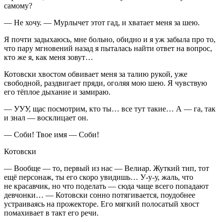
самому?
— Не хочу. — Мурлычет этот гад, и хватает меня за шею.
Я почти задыхаюсь, мне больно, обидно и я уж забыла про то,
что пару мгновений назад я пыталась найти ответ на вопрос,
кто же я, как меня зовут…
Котовски хвостом обвивает меня за талию рукой, уже
свободной, раздвигает пряди, оголяя мою шею. Я чувствую
его тёплое дыхание и замираю.
— УУУ, щас посмотрим, кто ты… все тут такие… А — га, так
и знал — восклицает он.
— Соби! Твое имя — Соби!
Котовски
— Вообще — то, первый из нас — Велиар. Жуткий тип, тот
ещё персонаж, ты его скоро увидишь… У-у-у, жаль, что
не красавчик, но что поделать — сюда чаще всего попадают
девчонки… — Котовски сонно потягивается, поудобнее
устраиваясь на прожекторе. Его мягкий полосатый хвост
помахивает в такт его речи.