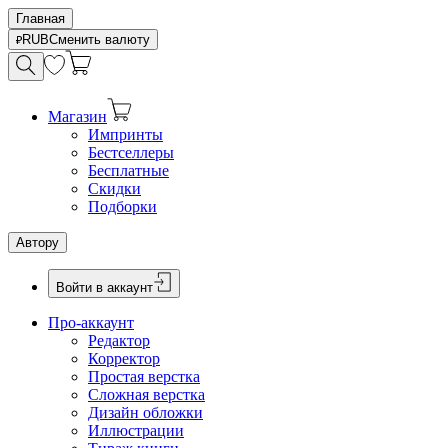
Главная
RUB
Сменить валюту
Магазин
Импринты
Бестселлеры
Бесплатные
Скидки
Подборки
Автору
Войти в аккаунт
Про-аккаунт
Редактор
Корректор
Простая верстка
Сложная верстка
Дизайн обложки
Иллюстрации