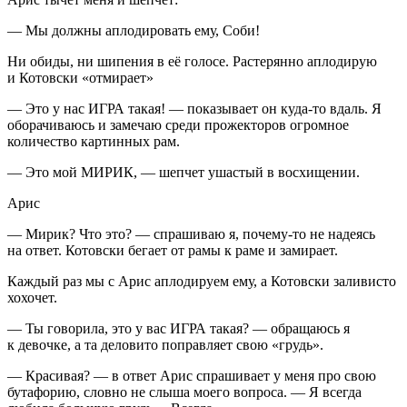
— Мы должны аплодировать ему, Соби!
Ни обиды, ни шипения в её голосе. Растерянно аплодирую
и Котовски «отмирает»
— Это у нас ИГРА такая! — показывает он куда-то вдаль. Я
оборачиваюсь и замечаю среди прожекторов огромное
количество картинных рам.
— Это мой МИРИК, — шепчет ушастый в восхищении.
Арис
— Мирик? Что это? — спрашиваю я, почему-то не надеясь
на ответ. Котовски бегает от рамы к раме и замирает.
Каждый раз мы с Арис аплодируем ему, а Котовски заливисто
хохочет.
— Ты говорила, это у вас ИГРА такая? — обращаюсь я
к девочке, а та деловито поправляет свою «грудь».
— Красивая? — в ответ Арис спрашивает у меня про свою
бутафорию, словно не слыша моего вопроса. — Я всегда