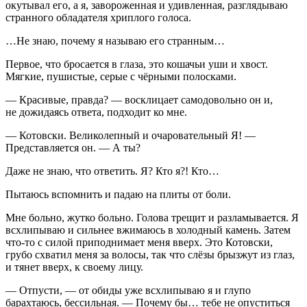
окутывал его, а я, завороженная и удивленная, разглядываю
странного обладателя хриплого голоса.
…Не знаю, почему я называю его странным…
Первое, что бросается в глаза, это кошачьи уши и хвост.
Мягкие, пушистые, серые с чёрными полосками.
— Красивые, правда? — восклицает самодовольно он и,
не дожидаясь ответа, подходит ко мне.
— Котовски. Великолепный и очаровательный Я! —
Представляется он. — А ты?
Даже не знаю, что ответить. Я? Кто я?! Кто…
Пытаюсь вспомнить и падаю на плиты от боли.
Мне больно, жутко больно. Голова трещит и разламывается. Я
всхлипываю и сильнее вжимаюсь в холодный камень. Затем
что-то с силой приподнимает меня вверх. Это Котовски,
грубо схватил меня за волосы, так что слёзы брызжут из глаз,
и тянет вверх, к своему лицу.
— Отпусти, — от обиды уже всхлипываю я и глупо
барахтаюсь, бессильная. — Почему бы… тебе не опуститься