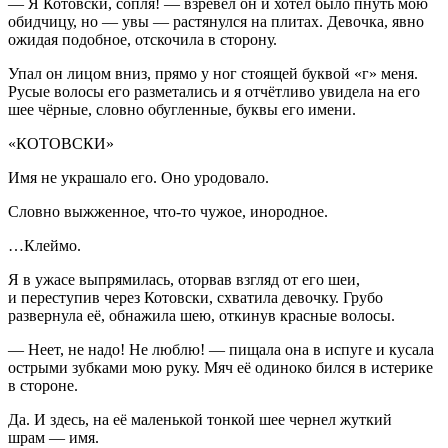
— Я Котовски, сопля! — взревел он и хотел было пнуть мою
обидчицу, но — увы — растянулся на плитах. Девочка, явно
ожидая подобное, отскочила в сторону.
Упал он лицом вниз, прямо у ног стоящей буквой «г» меня.
Русые волосы его разметались и я отчётливо увидела на его
шее чёрные, словно обугленные, буквы его имени.
«КОТОВСКИ»
Имя не украшало его. Оно уродовало.
Словно выжженное, что-то чужое, инородное.
…Клеймо.
Я в ужасе выпрямилась, оторвав взгляд от его шеи,
и переступив через Котовски, схватила девочку. Грубо
развернула её, обнажила шею, откинув красные волосы.
— Неет, не надо! Не люблю! — пищала она в испуге и кусала
острыми зубками мою руку. Мяч её одиноко бился в истерике
в стороне.
Да. И здесь, на её маленькой тонкой шее чернел жуткий
шрам — имя.