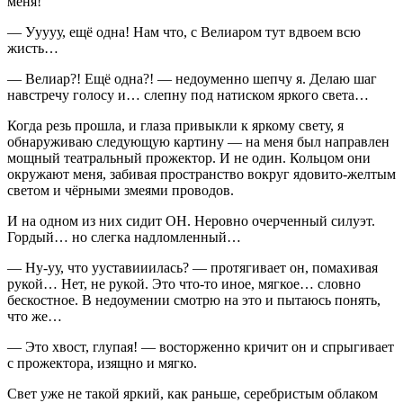
меня!
— Ууууу, ещё одна! Нам что, с Велиаром тут вдвоем всю
жисть…
— Велиар?! Ещё одна?! — недоуменно шепчу я. Делаю шаг
навстречу голосу и… слепну под натиском яркого света…
Когда резь прошла, и глаза привыкли к яркому свету, я
обнаруживаю следующую картину — на меня был направлен
мощный театральный прожектор. И не один. Кольцом они
окружают меня, забивая пространство вокруг ядовито-желтым
светом и чёрными змеями проводов.
И на одном из них сидит ОН. Неровно очерченный силуэт.
Гордый… но слегка надломленный…
— Ну-уу, что ууставииилась? — протягивает он, помахивая
рукой… Нет, не рукой. Это что-то иное, мягкое… словно
бескостное. В недоумении смотрю на это и пытаюсь понять,
что же…
— Это хвост, глупая! — восторженно кричит он и спрыгивает
с прожектора, изящно и мягко.
Свет уже не такой яркий, как раньше, серебристым облаком