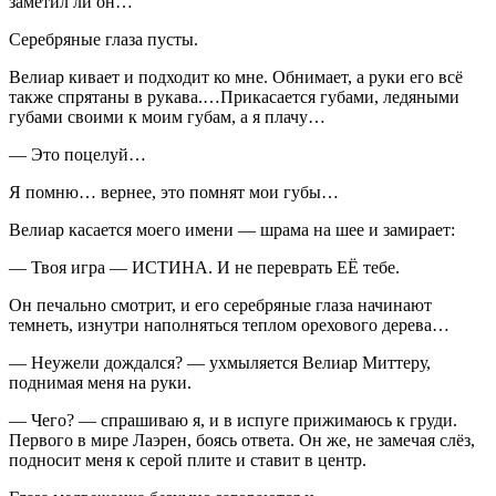
заметил ли он…
Серебряные глаза пусты.
Велиар кивает и подходит ко мне. Обнимает, а руки его всё
также спрятаны в рукава.…Прикасается губами, ледяными
губами своими к моим губам, а я плачу…
— Это поцелуй…
Я помню… вернее, это помнят мои губы…
Велиар касается моего имени — шрама на шее и замирает:
— Твоя игра — ИСТИНА. И не переврать ЕЁ тебе.
Он печально смотрит, и его серебряные глаза начинают
темнеть, изнутри наполняться теплом орехового дерева…
— Неужели дождался? — ухмыляется Велиар Миттеру,
поднимая меня на руки.
— Чего? — спрашиваю я, и в испуге прижимаюсь к груди.
Первого в мире Лаэрен, боясь ответа. Он же, не замечая слёз,
подносит меня к серой плите и ставит в центр.