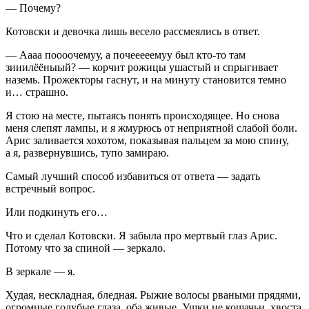
— Почему?
Котовски и девочка лишь весело рассмеялись в ответ.
— Аааа поооочемуу, а почееееемуу был кто-то там
зииилёёныый? — корчит рожицы ушастый и спрыгивает
наземь. Прожекторы гаснут, и на минуту становится темно
и… страшно.
Я стою на месте, пытаясь понять происходящее. Но снова
меня слепят лампы, и я жмурюсь от неприятной слабой боли.
Арис заливается хохотом, показывая пальцем за мою спину,
а я, развернувшись, тупо замираю.
Самый лучший способ избавиться от ответа — задать
встречный вопрос.
Или подкинуть его…
Что и сделал Котовски. Я забыла про мертвый глаз Арис.
Потому что за спиной — зеркало.
В зеркале — я.
Худая, нескладная, бледная. Рыжие волосы рваными прядями,
огромные голубые глаза, оба живые. Ушки не кошачьи, хвоста