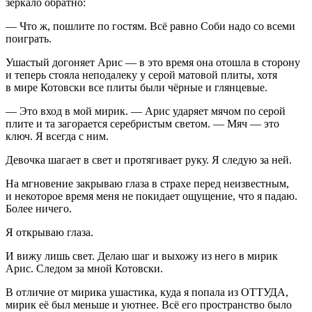
зеркало обратно:
— Что ж, пошлите по гостям. Всё равно Соби надо со всеми
поиграть.
Ушастый догоняет Арис — в это время она отошла в сторону
и теперь стояла неподалеку у серой матовой плиты, хотя
в мире Котовски все плиты были чёрные и глянцевые.
— Это вход в мой мирик. — Арис ударяет мячом по серой
плите и та загорается серебристым светом. — Мяч — это
ключ. Я всегда с ним.
Девочка шагает в свет и протягивает руку. Я следую за ней.
На мгновение закрываю глаза в страхе перед неизвестным,
и некоторое время меня не покидает ощущение, что я падаю.
Более ничего.
Я открываю глаза.
И вижу лишь свет. Делаю шаг и выхожу из него в мирик
Арис. Следом за мной Котовски.
В отличие от мирика ушастика, куда я попала из ОТТУДА,
мирик её был меньше и уютнее. Всё его пространство было