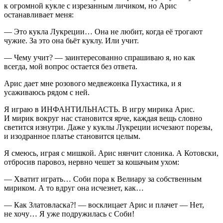
к огромной кукле с изрезанным личиком, но Арис
останавливает меня:
— Это кукла Лукреции… Она не любит, когда её трогают
чужие. За это она бьёт куклу. Или учит.
— Чему учит? — заинтересованно спрашиваю я, но как
всегда, мой вопрос остается без ответа.
Арис дает мне розового медвежонка Пухастика, и я
усаживаюсь рядом с ней.
Я играю в ИНФАНТИЛЬНАСТЬ. В игру мирика Арис.
И мирик вокруг нас становится ярче, каждая вещь словно
светится изнутри. Даже у куклы Лукреции исчезают порезы,
и изодранное платье становится целым.
Я смеюсь, играя с мишкой. Арис нянчит слоника. А Котовски,
отбросив паровоз, нервно чешет за кошачьим ухом:
— Хватит играть… Соби пора к Велиару за собственным
мириком. А то вдруг она исчезнет, как…
— Как Златовласка?! — восклицает Арис и плачет — Нет,
не хочу… Я уже подружилась с Соби!