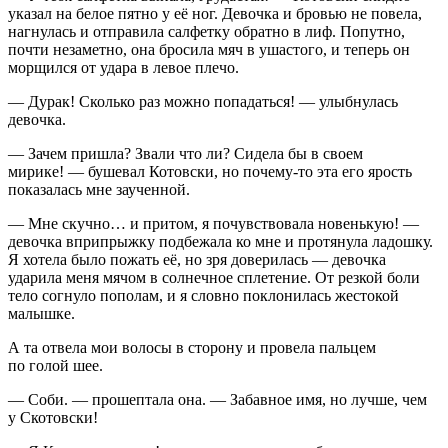
указал на белое пятно у её ног. Девочка и бровью не повела,
нагнулась и отправила салфетку обратно в лиф. Попутно,
почти незаметно, она бросила мяч в ушастого, и теперь он
морщился от удара в левое плечо.
— Дурак! Сколько раз можно попадаться! — улыбнулась
девочка.
— Зачем пришла? Звали что ли? Сидела бы в своем
мирике! — бушевал Котовски, но почему-то эта его ярость
показалась мне заученной.
— Мне скучно… и притом, я почувствовала новенькую! —
девочка вприпрыжку подбежала ко мне и протянула ладошку.
Я хотела было пожать её, но зря доверилась — девочка
ударила меня мячом в солнечное сплетение. От резкой боли
тело согнуло пополам, и я словно поклонилась жестокой
малышке.
А та отвела мои волосы в сторону и провела пальцем
по голой шее.
— Соби. — прошептала она. — Забавное имя, но лучше, чем
у Скотовски!