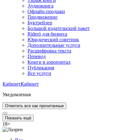
Тираж книги
Аудиокнига
Офлайн-продажи
Продвижение
Буктрейлер
Большой издательский пакет
Rideró для бизнеса
Юридический советник
Дополнительные услуги
Расшифровка текста
Перевод
Книги в аэропортах
Публикация
Все услуги
Кабинет
Кабинет
Уведомления
Отметить все как прочитанные
Показать ещё
18
+