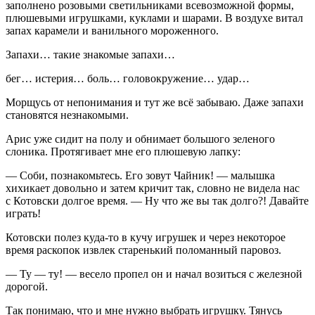
заполнено розовыми светильниками всевозможной формы,
плюшевыми игрушками, куклами и шарами. В воздухе витал
запах карамели и ванильного мороженного.
Запахи… такие знакомые запахи…
бег… истерия… боль… головокружение… удар…
Морщусь от непонимания и тут же всё забываю. Даже запахи
становятся незнакомыми.
Арис уже сидит на полу и обнимает большого зеленого
слоника. Протягивает мне его плюшевую лапку:
— Соби, познакомьтесь. Его зовут Чайник! — малышка
хихикает довольно и затем кричит так, словно не видела нас
с Котовски долгое время. — Ну что же вы так долго?! Давайте
играть!
Котовски полез куда-то в кучу игрушек и через некоторое
время раскопок извлек старенький поломанный паровоз.
— Ту — ту! — весело пропел он и начал возиться с железной
дорогой.
Так понимаю, что и мне нужно выбрать игрушку. Тянусь