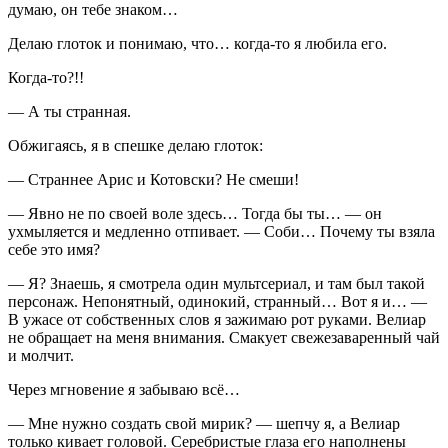
думаю, он тебе знаком…
Делаю глоток и понимаю, что… когда-то я любила его.
Когда-то?!!
— А ты странная.
Обжигаясь, я в спешке делаю глоток:
— Страннее Арис и Котовски? Не смеши!
— Явно не по своей воле здесь… Тогда бы ты… — он
ухмыляется и медленно отпивает. — Соби… Почему ты взяла
себе это имя?
— Я? Знаешь, я смотрела один мультсериал, и там был такой
персонаж. Непонятный, одинокий, странный… Вот я и… —
В ужасе от собственных слов я зажимаю рот руками. Велиар
не обращает на меня внимания. Смакует свежезаваренный чай
и молчит.
Через мгновение я забываю всё…
— Мне нужно создать свой мирик? — шепчу я, а Велиар
только кивает головой. Серебристые глаза его наполнены