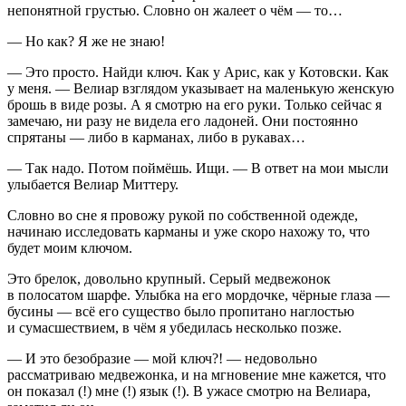
непонятной грустью. Словно он жалеет о чём — то…
— Но как? Я же не знаю!
— Это просто. Найди ключ. Как у Арис, как у Котовски. Как
у меня. — Велиар взглядом указывает на маленькую женскую
брошь в виде розы. А я смотрю на его руки. Только сейчас я
замечаю, ни разу не видела его ладоней. Они постоянно
спрятаны — либо в карманах, либо в рукавах…
— Так надо. Потом поймёшь. Ищи. — В ответ на мои мысли
улыбается Велиар Миттеру.
Словно во сне я провожу рукой по собственной одежде,
начинаю исследовать карманы и уже скоро нахожу то, что
будет моим ключом.
Это брелок, довольно крупный. Серый медвежонок
в полосатом шарфе. Улыбка на его мордочке, чёрные глаза —
бусины — всё его существо было пропитано наглостью
и сумасшествием, в чём я убедилась несколько позже.
— И это безобразие — мой ключ?! — недовольно
рассматриваю медвежонка, и на мгновение мне кажется, что
он показал (!) мне (!) язык (!). В ужасе смотрю на Велиара,