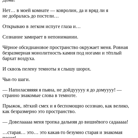
Нет… в моей комнате — ковролин, да и вряд ли я
не добралась до постели…
Открываю в легком испуге глаза и…
Сознание замирает в непонимании.
Чёрное обсидиановое пространство окружает меня. Ровная
безразмерная монолитность камня под ногами и тёплый
бархат воздуха.
И сквозь пелену темноты я слышу шорох.
Чьи-то шаги.
— Напиласяяяяя я пьяна, не дойдууууу я до домуууу! —
странно знакомые слова в темноте.
Прыжок, лёгкий смех и я беспомощно осознаю, как велико,
как безразмерно это пространство.
— Довелааааа меня тропка дальняя до вишнёвого садааааа!
…старая… это… это какая-то безумно старая и знакомая
песня!