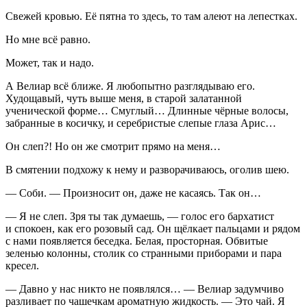
Свежей кровью. Её пятна то здесь, то там алеют на лепестках.
Но мне всё равно.
Может, так и надо.
А Велиар всё ближе. Я любопытно разглядываю его.
Худощавый, чуть выше меня, в старой залатанной
ученической форме… Смуглый… Длинные чёрные волосы,
забранные в косичку, и серебристые слепые глаза Арис…
Он слеп?! Но он же смотрит прямо на меня…
В смятении подхожу к нему и разворачиваюсь, оголив шею.
— Соби. — Произносит он, даже не касаясь. Так он…
— Я не слеп. Зря ты так думаешь, — голос его бархатист
и спокоен, как его розовый сад. Он щёлкает пальцами и рядом
с нами появляется беседка. Белая, просторная. Обвитые
зеленью колонны, столик со странными приборами и пара
кресел.
— Давно у нас никто не появлялся… — Велиар задумчиво
разливает по чашечкам ароматную жидкость. — Это чай. Я