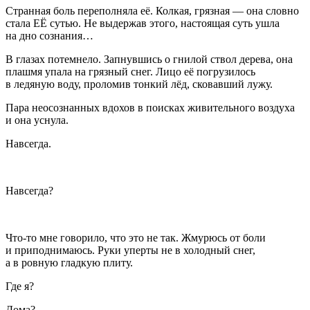
Странная боль переполняла её. Колкая, грязная — она словно
стала ЕЁ сутью. Не выдержав этого, настоящая суть ушла
на дно сознания…
В глазах потемнело. Запнувшись о гнилой ствол дерева, она
плашмя упала на грязный снег. Лицо её погрузилось
в ледяную воду, проломив тонкий лёд, сковавший лужу.
Пара неосознанных вдохов в поисках живительного воздуха
и она уснула.
Навсегда.
Навсегда?
Что-то мне говорило, что это не так. Жмурюсь от боли
и приподнимаюсь. Руки уперты не в холодный снег,
а в ровную гладкую плиту.
Где я?
Дома?