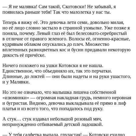
— Я не малявка! Сам такой, Скотовски! Не забывай, я
появилась раньше тебя! Так что малолетка у нас ты.
Теперь я вижу её. Это девочка лети семи, довольно милая,
но её лицо словно застыло в странной ухмылке. Уже позже я
поняла, почему. Левый глаз её был белесовато-серебристый
в отличие от правого зеленого. Волосы её, огненно-красные,
кудрявым облаком опускались до плеч. Множество
вплетенных разноцветных кос и бусин придавали некоторую
дикость её причёске.
Ничего похожего на ушки Котовски я не нашла.
Единственное, что объединяло их, так это перчатки.
Длинные, до локтей — они были надеты и на руки ушастого,
и у Малявки.
Но это не означало, что малышка лишена собственной
«изюминки» — огромная накладная грудь, немного неровная
и бугристая. Видимо, девочка выкладывала её прямо в лиф
платья и из всего того, что попадалось под руку.
А стук… стук издавал небольшой розовый мяч,
непринужденно отбиваемый детской ладошкой.
— У тебя салфетка выпала, грудастая! — Котовски ехидно