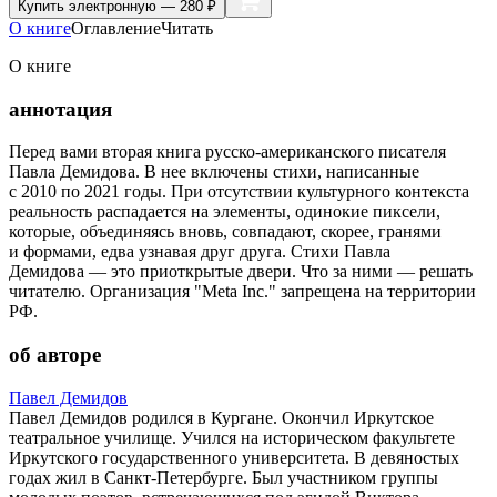
Купить
электронную — 280 ₽
О книге
Оглавление
Читать
О книге
аннотация
Перед вами вторая книга русско-американского писателя
Павла Демидова. В нее включены стихи, написанные
с 2010 по 2021 годы. При отсутствии культурного контекста
реальность распадается на элементы, одинокие пиксели,
которые, объединяясь вновь, совпадают, скорее, гранями
и формами, едва узнавая друг друга. Стихи Павла
Демидова — это приоткрытые двери. Что за ними — решать
читателю. Организация "Meta Inc." запрещена на территории
РФ.
об авторе
Павел Демидов
Павел Демидов родился в Кургане. Окончил Иркутское
театральное училище. Учился на историческом факультете
Иркутского государственного университета. В девяностых
годах жил в Санкт-Петербурге. Был участником группы