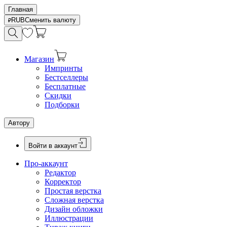
Главная
RUB
Сменить валюту
Магазин
Импринты
Бестселлеры
Бесплатные
Скидки
Подборки
Автору
Войти в аккаунт
Про-аккаунт
Редактор
Корректор
Простая верстка
Сложная верстка
Дизайн обложки
Иллюстрации