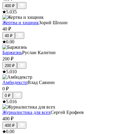
400
₽
5.0
35
Жертва и хищник
Зорий Шохин
40
₽
40
₽
0.0
0
Баржизнь
Руслан Калитин
200
₽
200
₽
5.0
10
Амбидекстр
Влад Савинн
0
₽
0
₽
5.0
16
Журналистика для всех
Сергей Ерофеев
400
₽
400
₽
0.0
0