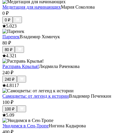
Медитация для начинающих
Мария Соколова
0
₽
0
₽
5.0
23
Паренек
Владимир Хомичук
80
₽
80
₽
4.3
21
Расправь Крылья!
Людмила Раченкова
240
₽
240
₽
4.8
117
Самоцветы: от легенд к истории
Владимир Печенкин
100
₽
100
₽
5.0
9
Увидимся в Сен-Тропе
Нигина Кадырова
400
₽