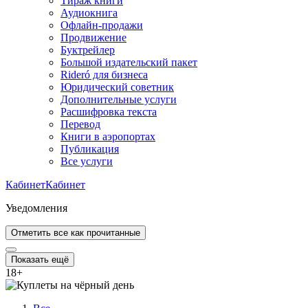
Тираж книги
Аудиокнига
Офлайн-продажи
Продвижение
Буктрейлер
Большой издательский пакет
Rideró для бизнеса
Юридический советник
Дополнительные услуги
Расшифровка текста
Перевод
Книги в аэропортах
Публикация
Все услуги
Кабинет
Кабинет
Уведомления
Отметить все как прочитанные
Показать ещё
18
+