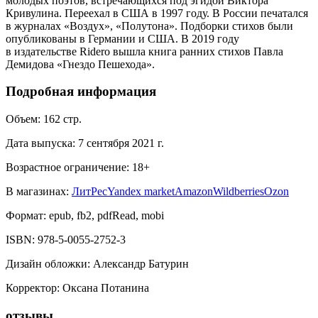
молодых поэтов, встречающихся под эгидой Виктора
Кривулина. Переехал в США в 1997 году. В России печатался
в журналах «Воздух», «Полутона». Подборки стихов были
опубликованы в Германии и США. В 2019 году
в издательстве Ridero вышла книга ранних стихов Павла
Демидова «Гнездо Пешехода».
Подробная информация
Объем:
162
стр.
Дата выпуска:
7 сентября 2021 г.
Возрастное ограничение:
18
+
В магазинах:
ЛитРес
Yandex market
Amazon
Wildberries
Ozon
Формат:
epub, fb2, pdfRead, mobi
ISBN:
978-5-0055-2752-3
Дизайн обложки
:
Александр Батурин
Корректор
:
Оксана Потанина
отзывы