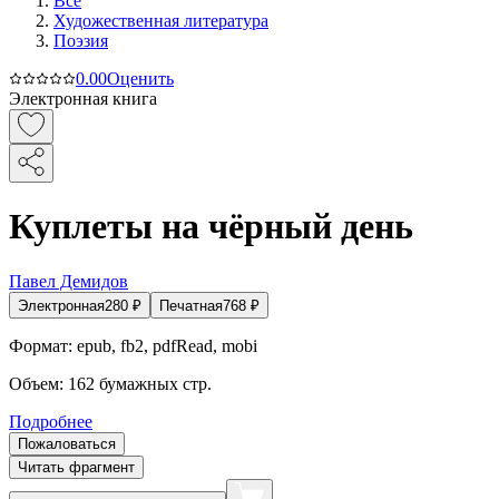
Все
Художественная литература
Поэзия
0.0
0
Оценить
Электронная книга
Куплеты на чёрный день
Павел Демидов
Электронная
280
₽
Печатная
768
₽
Формат:
epub, fb2, pdfRead, mobi
Объем:
162
бумажных стр.
Подробнее
Пожаловаться
Читать фрагмент