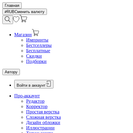
Главная
RUB
Сменить валюту
Магазин
Импринты
Бестселлеры
Бесплатные
Скидки
Подборки
Автору
Войти в аккаунт
Про-аккаунт
Редактор
Корректор
Простая верстка
Сложная верстка
Дизайн обложки
Иллюстрации