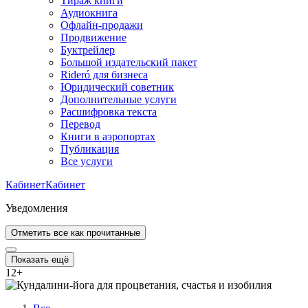
Тираж книги
Аудиокнига
Офлайн-продажи
Продвижение
Буктрейлер
Большой издательский пакет
Rideró для бизнеса
Юридический советник
Дополнительные услуги
Расшифровка текста
Перевод
Книги в аэропортах
Публикация
Все услуги
Кабинет
Кабинет
Уведомления
Отметить все как прочитанные
Показать ещё
12
+