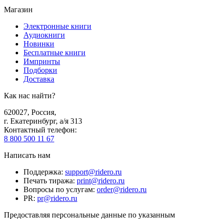
Магазин
Электронные книги
Аудиокниги
Новинки
Бесплатные книги
Импринты
Подборки
Доставка
Как нас найти?
620027
,
Россия
,
г. Екатеринбург, а/я 313
Контактный телефон
:
8 800 500 11 67
Написать нам
Поддержка
:
support@ridero.ru
Печать тиража
:
print@ridero.ru
Вопросы по услугам
:
order@ridero.ru
PR
:
pr@ridero.ru
Предоставляя персональные данные по указанным