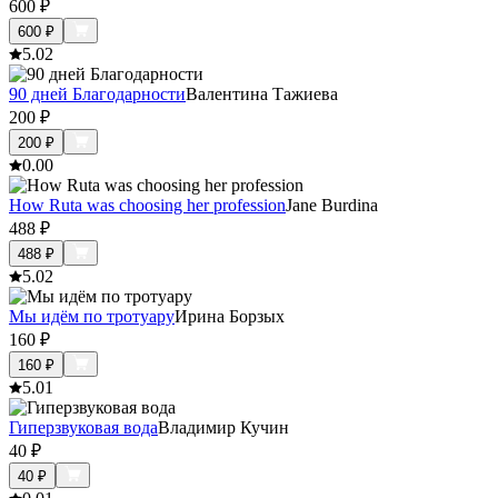
600
₽
600
₽
5.0
2
90 дней Благодарности
Валентина Тажиева
200
₽
200
₽
0.0
0
How Ruta was choosing her profession
Jane Burdina
488
₽
488
₽
5.0
2
Мы идём по тротуару
Ирина Борзых
160
₽
160
₽
5.0
1
Гиперзвуковая вода
Владимир Кучин
40
₽
40
₽