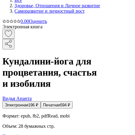
Все
Здоровье, Отношения и Личное развитие
Саморазвитие и личностный рост
0.0
0
Оценить
Электронная книга
Кундалини-йога для
процветания, счастья
и изобилия
Видья Ананта
Электронная
196
₽
Печатная
594
₽
Формат:
epub, fb2, pdfRead, mobi
Объем:
28
бумажных стр.