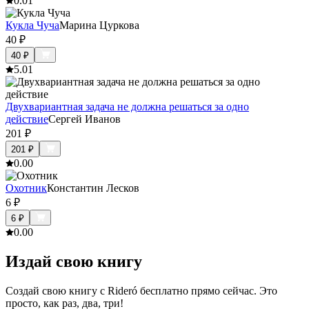
0.0
1
Кукла Чуча
Марина Цуркова
40
₽
40
₽
5.0
1
Двухвариантная задача не должна решаться за одно
действие
Сергей Иванов
201
₽
201
₽
0.0
0
Охотник
Константин Лесков
6
₽
6
₽
0.0
0
Издай свою книгу
Создай свою книгу с Rideró бесплатно прямо сейчас. Это
просто, как раз, два, три!