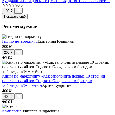
Кундалини-йога для мозга, сознания, развития способностей
0.0
196
₽
Показать ещё
Рекомендуемые
Гид по нетворкингу
Екатерина Клишина
200
₽
200
₽
5.0
4
Книга по маркетингу «Как заполонить первые 10 страниц
поисковых сайтов Яндекс и Google своим брендом
за 4 недели?!» + кейсы
Артём Кудряшев
400
₽
400
₽
0.0
1
Комплаенс
Вячеслав Андрюшин