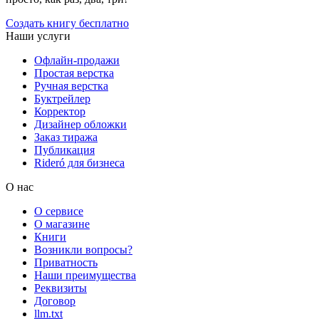
Создать книгу бесплатно
Наши услуги
Офлайн-продажи
Простая верстка
Ручная верстка
Буктрейлер
Корректор
Дизайнер обложки
Заказ тиража
Публикация
Rideró для бизнеса
О нас
О сервисе
О магазине
Книги
Возникли вопросы?
Приватность
Наши преимущества
Реквизиты
Договор
llm.txt