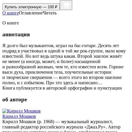
Купить
электронную — 100 ₽
О книге
Оглавление
Читать
О книге
аннотация
Я долго был музыкантом, играл на бас-гитаре. Десять лет
подряд я участвовал в одной и той же рок-группе, мало кому
известной. Но вот ведь штука какая. Второй эшелон живёт
не менее (а иногда, может, и более) насыщенной
и разнообразной жизнью, чем те, кто известен всем. Горние
выси духа, приключения тела, поучительные истории
и творческие свершения — всего этого во втором эшелоне
полно, и с избытком. Про это здесь и написано…
Книга публикуется в авторской орфографии и пунктуации
об авторе
Кирилл Мошков
Кирилл Мошков (р. 1968) — музыкальный журналист,
главный редактор российского журнала «Джаз.Ру». Автор