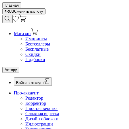
Главная
RUB
Сменить валюту
Магазин
Импринты
Бестселлеры
Бесплатные
Скидки
Подборки
Автору
Войти в аккаунт
Про-аккаунт
Редактор
Корректор
Простая верстка
Сложная верстка
Дизайн обложки
Иллюстрации