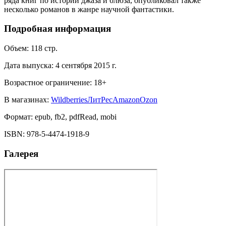
ряда книг по истории джаза и блюза, опубликовал также
несколько романов в жанре научной фантастики.
Подробная информация
Объем:
118
стр.
Дата выпуска:
4 сентября 2015 г.
Возрастное ограничение:
18
+
В магазинах:
Wildberries
ЛитРес
Amazon
Ozon
Формат:
epub, fb2, pdfRead, mobi
ISBN:
978-5-4474-1918-9
Галерея