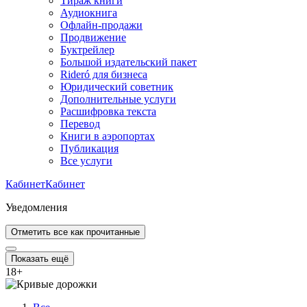
Тираж книги
Аудиокнига
Офлайн-продажи
Продвижение
Буктрейлер
Большой издательский пакет
Rideró для бизнеса
Юридический советник
Дополнительные услуги
Расшифровка текста
Перевод
Книги в аэропортах
Публикация
Все услуги
Кабинет
Кабинет
Уведомления
Отметить все как прочитанные
Показать ещё
18
+