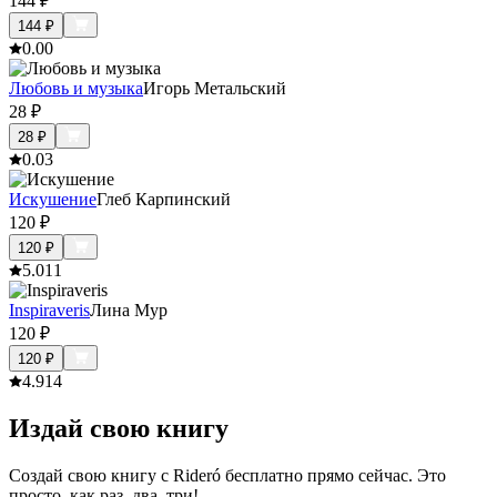
144
₽
144
₽
0.0
0
Любовь и музыка
Игорь Метальский
28
₽
28
₽
0.0
3
Искушение
Глеб Карпинский
120
₽
120
₽
5.0
11
Inspiraveris
Лина Мур
120
₽
120
₽
4.9
14
Издай свою книгу
Создай свою книгу с Rideró бесплатно прямо сейчас. Это
просто, как раз, два, три!