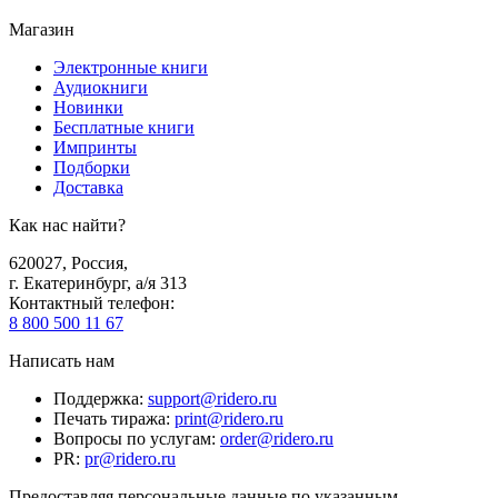
Магазин
Электронные книги
Аудиокниги
Новинки
Бесплатные книги
Импринты
Подборки
Доставка
Как нас найти?
620027
,
Россия
,
г. Екатеринбург, а/я 313
Контактный телефон
:
8 800 500 11 67
Написать нам
Поддержка
:
support@ridero.ru
Печать тиража
:
print@ridero.ru
Вопросы по услугам
:
order@ridero.ru
PR
:
pr@ridero.ru
Предоставляя персональные данные по указанным