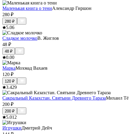
Маленькая книга о тени
Александр Гиршон
280
₽
280
₽
5.0
6
Сладкое молочко
В. Жиглов
48
₽
48
₽
0.0
0
Марка
Мохмад Вахаев
120
₽
120
₽
3.4
29
Сакральный Казахстан. Святыни Древнего Тараза
Михаил Тё
200
₽
200
₽
5.0
12
Игрушки
Дмитрий Дейч