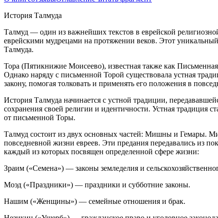
История Талмуда
Талмуд — один из важнейших текстов в
еврей
ской религиозно
еврей
скими мудрецами на протяжении веков. Этот уникальный
Талмуда.
Тора (Пятикнижие Моисеево), известная также как Письменная
Однако наряду с письменной Торой существовала устная тради
закону, помогая толковать и применять его положения в повсе
История Талмуда начинается с устной традиции, передававшейс
сохранения своей религии и идентичности. Устная традиция ст
от письменной Торы.
Талмуд состоит из двух основных частей: Мишны и Гемары. Ми
повседневной жизни евреев. Эти предания передавались из пок
каждый из которых посвящен определенной сфере жизни:
Зраим («Семена») — законы земледелия и сельскохозяйственног
Моэд («Праздники») — праздники и субботние законы.
Нашим («Женщины») — семейные отношения и брак.
Незикин («Ущерб») — гражданское право и уголовное законода