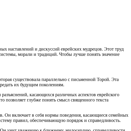
нных наставлений и дискуссий
еврей
ских мудрецов. Этот труд
системы, морали и традиций. Чтобы лучше понять значение
оторая существовала параллельно с письменной Торой. Эта
ередать их будущим поколениям.
и разъяснений, касающихся различных аспектов
еврей
ского
то позволяет глубже понять смысл священного текста
в. Он включает в себя нормы поведения, касающиеся семейных
истему правил, обеспечивающую порядок и справедливость.
 Он учит уважению к ближнему, милосердию, справедливости