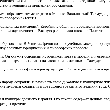
лигиозной жизни евреев, включая законы о праздниках, ритуал
стью и меньшей детализацией обсуждений.
ым собранием комментариев к Мишне. Вавилонский Талмуд содер
-философские) тексты.
 социальных изменений.
Еврей
ские общины переживали периоды 
альной идентичности. Важную роль играли школы в Палестине и
 образования. В йешивах (религиозных учебных заведениях) сту
лизу сложных юридических и философских проблем.
гии. Он служит основным
источник
ом права и морали для
еврей
с
вила кашрута, основаны на законах, изложенных в Талмуде.
 западной философии и юриспруденции. Его методы анализа и а
о народа сохранять и развивать свою духовную и культурную жи
кие мудрецы создавали и совершенствовали этот великий труд
и и культуры древнего Израиля. Его тексты содержат ценные св
ериоды времени.