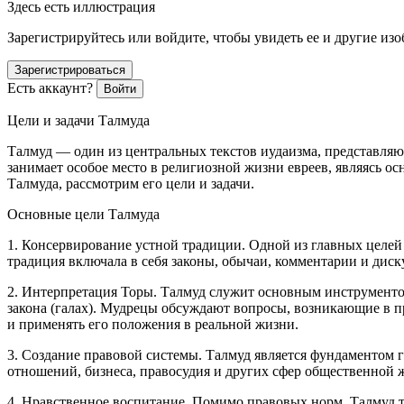
Здесь есть иллюстрация
Зарегистрируйтесь или войдите, чтобы увидеть ее и другие из
Зарегистрироваться
Есть аккаунт?
Войти
Цели и задачи Талмуда
Талмуд — один из центральных текстов иудаизма, представля
занимает особое место в религиозной жизни евреев, являясь 
Талмуда, рассмотрим его цели и задачи.
Основные цели Талмуда
1. Консервирование устной традиции. Одной из главных целей
традиция включала в себя законы, обычаи, коммент
арии
и диск
2. Интерпретация Торы. Талмуд служит основным инструменто
закона (галах). Мудрецы обсуждают вопросы, возникающие в пр
и применять его положения в реальной жизни.
3. Создание правовой системы. Талмуд является фундаментом 
отношений, бизнеса, правосудия и других сфер общественной 
4. Нравственное воспитание. Помимо правовых норм, Талмуд 