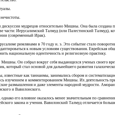
туалы.
 нечистоты.
 дискуссии мудрецов относительно Мишны. Она была создана позж
 части: Иерусалимский Талмуд (или Палестинский Талмуд), котор
илонии (современный
Ирак
).
русалиме римлянами в 70 году н. э. Это событие стало поворо
адаптироваться к новым условиям существования.
Еврей
ская общ
анить
нацио
нальную идентичность и религиозную практику.
и Мишны. Он собрал вокруг себя выдающихся ученых своего вре
ник
, который стал основой для дальнейшего развития галахическо
 известные как таннаимы, занимались сбором и систематизацие
ь изучением и комментированием Мишны. Их деятельность приве
ские размышления и даже элементы народной мудрости. Амораи р
мского и Вавилонского.
., однако его влияние оказалось менее значительным по сравне
ей
ского закона и учения. Вавилонский Талмуд отличается
боль
ше