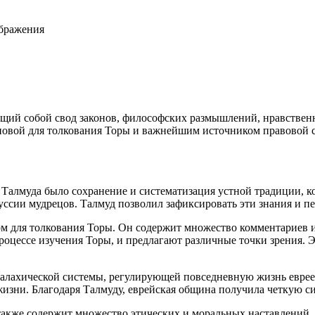
ображения
ющий собой свод законов, философских размышлений, нравстве
основой для толкования Торы и важнейшим
источник
ом правовой 
 Талмуда было сохранение и систематизация устной традиции, к
уссии мудрецов. Талмуд позволил зафиксировать эти знания и п
м для толкования Торы. Он содержит множество комментариев 
оцессе изучения Торы, и предлагают различные точки зрения. Э
галахической системы, регулирующей повседневную жизнь еврее
жизни. Благодаря Талмуду,
еврей
ская община получила четкую с
также содержит множество этических и моральных наставлений.