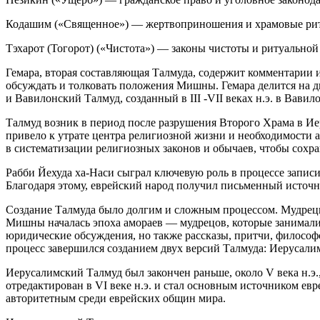
Кодашим («Священное») — жертвоприношения и храмовые ри
Тэхарот (Тогорот) («Чистота») — законы чистоты и ритуальной
Гемара, вторая составляющая Талмуда, содержит коммент
арии
и
обсуждать и толковать положения Мишны. Гемара делится на две
и Вавилонский Талмуд, созданный в III -VII веках н.э. в Вав
Талмуд возник в период после разрушения Второго Храма в Ие
привело к утрате центра религиозной жизни и необходимости 
в систематизации религиозных законов и обычаев, чтобы сохр
Рабби Йехуда ха-Наси сыграл ключевую роль в процессе запис
Благодаря этому,
еврей
ский народ получил письменный
источ
Создание Талмуда было долгим и сложным процессом. Мудрецы,
Мишны началась эпоха амораев — мудрецов, которые занималис
юридические обсуждения, но также рассказы, притчи, философ
процесс завершился созданием двух версий Талмуда: Иерусали
Иерусалимский Талмуд был закончен раньше, около V века н.э
отредактирован в VI веке н.э. и стал основным
источник
ом
евр
авторитетным среди
еврей
ских общин мира.