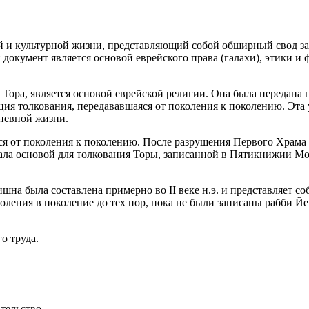
й и культурной жизни, представляющий собой об
ширн
ый свод з
 документ является основой
еврей
ского права (галахи), этики 
 Тора, является основой
еврей
ской религии. Она была передана 
ция толкования, передававшаяся от поколения к поколению. Эт
дневной жизни.
я от поколения к поколению. После разрушения Первого Храма в
ала основой для толкования Торы, записанной в Пятикнижии Мои
шна была составлена примерно во II веке н.э. и представляет с
оления в поколение до тех пор, пока не были записаны рабби Йе
о труда.
тельство.