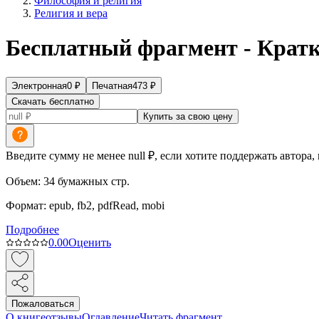
Философия и религия
Религия и вера
Бесплатный фрагмент - Кратк
Электронная
0
₽
Печатная
473
₽
Скачать бесплатно
Купить за свою цену
Введите сумму не менее null ₽, если хотите поддержать автора,
Объем:
34
бумажных стр.
Формат:
epub, fb2, pdfRead, mobi
Подробнее
0.0
0
Оценить
Пожаловаться
О книге
отзывы
Оглавление
Читать фрагмент