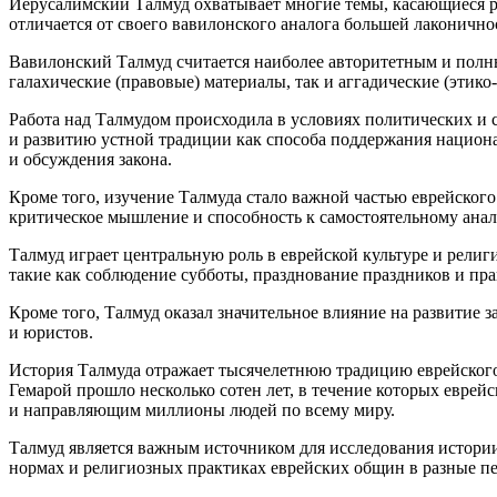
Иерусалимский Талмуд охватывает многие темы, касающиеся ре
отличается от своего вавилонского аналога
боль
шей лаконично
Вавилонский Талмуд считается наиболее авторитетным и полн
галахические (правовые) материалы, так и аггадические (этико
Работа над Талмудом происходила в условиях политических и
и развитию устной традиции как способа поддержания
нацио
н
и обсуждения закона.
Кроме того, изучение Талмуда стало важной частью
еврей
ского
критическое мышление и способность к самостоятельному ана
Талмуд играет центральную роль в
еврей
ской культуре и рели
такие как соблюдение субботы, празднование праздников и пра
Кроме того, Талмуд оказал значительное влияние на развитие
и юристов.
История Талмуда отражает тысяче
летн
юю традицию
еврей
ског
Гемарой прошло несколько сотен лет, в течение которых
еврей
с
и направляющим
милли
оны людей по всему миру.
Талмуд является важным
источник
ом для исследования истори
нормах и религиозных практиках
еврей
ских общин в разные п