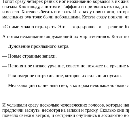
Топот сразу четырех резвых ног неожиданно ворвался в их ж
сначала Клотильду, а потом и Тиффани и принялись их гладить
и весело. Хотелось бегать и играть. И запах у новых лиц, кот
маленьких рук тоже были небольшими. Котята сразу поняли, чт
«С ними можно игр-р-рать. Это — хор-р-рошо…» — решили К
А потом неожиданно окружающий их мир изменился. Котят под
— Дуновение прохладного ветра.
— Новые странные запахи.
— Непонятное низкое урчание, совсем не похожее на урчание
— Равномерное потряхивание, которое их сильно испугало.
— Мелькающий солнечный свет, в котором невозможно было сп
И услышали сразу несколько человеческих голосов, которые на
предпочли заснуть, несмотря на запахи и тряску. Сколько они 
повеяло свежим ветром, и сестренки очутились в абсолютно но