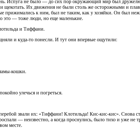
изнь. Испуга не было — до сих пор окружающий мир был друже
 и щекотать. Их движения не были столь же осторожными и плав
орые прижимались к ним, был не таким, как у хозяйки. Он был н
о это — тоже люди, но еще маленькие.
лотильда и Тиффани.
няли и куда-то понесли. И тут они впервые ощутили:
 мамы-кошки.
окойно улечься и погреться.
перебой звали их: «Тиффани! Клотильда! Кис-кис-кис». Снова ст
проспали — неизвестно, а когда проснулись, было тихо и уже не 
вом месте.