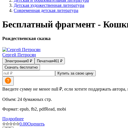
Детская и образовательная литература
Детская художественная литература
Современная детская литература
Бесплатный фрагмент - Кошк
Рождественская сказка
Сергей Петросян
Электронная
0
₽
Печатная
461
₽
Скачать бесплатно
Купить за свою цену
Введите сумму не менее null ₽, если хотите поддержать автора,
Объем:
24
бумажных стр.
Формат:
epub, fb2, pdfRead, mobi
Подробнее
0.0
0
Оценить