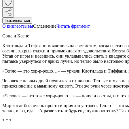
Пожаловаться
О книге
отзывы
Оглавление
Читать фрагмент
Соне и Ксене
Клотильда и Тиффани появились на свет летом, когда светит со
сосали, закрыв глазки и причмокивая от удовольствия. Котята 
Устав от игры и наевшись, они укладывались спать в квадрате 
пытаясь увернуться от ярких лучей, но тепло было настолько пр
«Тепло — это хор-р-рошо…» — урчали Клотильда и Тиффани, 
Человек с первых дней появился в их жизни. Теплые и мягкие 
прикосновение к маминому животу. Эти же руки через некотор
«Человек — это тоже хор-р-рошо…» — поняли сестры, и с тех 
Мир котят был очень просто и приятно устроен. Тепло — это ма
тепло, игра, еда… А разве что-нибудь еще нужно котенку? Так
* * *