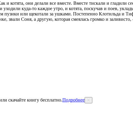
к и котята, они делали все вместе. Вместе тискали и гладили с
ни уходили куда-то каждое утро, и котята, поскучав и поев, укл
им пузики или щекотали за ушками. Постепенно Клотильда и Тифф
нке, звали Соня, а другую, которая смеялась громко и заливисто,
 или скачайте книгу бесплатно.
Подробнее