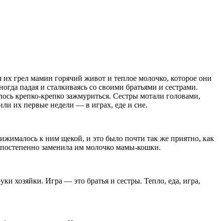
я их грел мамин горячий живот и теплое молочко, которое они
ногда падая и сталкиваясь со своими братьями и сестрами.
илось крепко-крепко зажмуриться. Сестры мотали головами,
или их первые недели — в играх, еде и сне.
рижималось к ним щекой, и это было почти так же приятно, как
я постепенно заменила им молочко мамы-кошки.
ки хозяйки. Игра — это братья и сестры. Тепло, еда, игра,