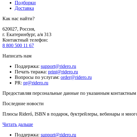
Подборки
Доставка
Как нас найти?
620027
,
Россия
,
г. Екатеринбург, а/я 313
Контактный телефон
:
8 800 500 11 67
Написать нам
Поддержка
:
support@ridero.ru
Печать тиража
:
print@ridero.ru
Вопросы по услугам
:
order@ridero.ru
PR
:
pr@ridero.ru
Предоставляя персональные данные по указанным контактным д
Последние новости
Плюсы Rideró, ISBN в подарок, буктрейлеры, вебинары и мног
Читать дальше
Поддержка
:
support@ridero.ru