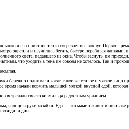
лнышко и его приятное тепло согревает все вокруг. Первое врем
быстро окрепли и научились бегать, быстро перебирая лапками, и
солнечного света, падавшего из окна. Чтобы заснуть, им приход
иятным, что уходить в тень им совсем не хотелось. Так и проход
засыпая.
руки бережно поднимали котят, такое же теплое и мягкое лицо п
ое время начали кормить малышей мягкой вкусной едой, котора
пор встречали своего кормильца радостным урчанием.
ма, солнце и руки хозяйки. Еда — это мамин живот и опять же ру
 проходили дни.