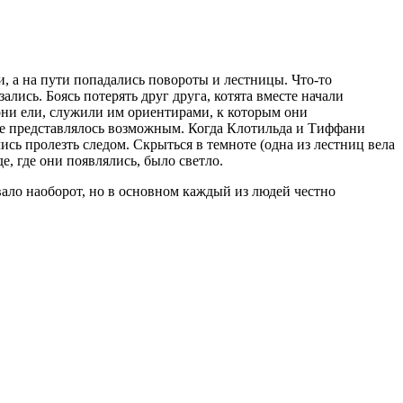
, а на пути попадались повороты и лестницы. Что-то
зались. Боясь потерять друг друга, котята вместе начали
они ели, служили им ориентирами, к которым они
 не представлялось возможным. Когда Клотильда и Тиффани
сь пролезть следом. Скрыться в темноте (одна из лестниц вела
е, где они появлялись, было светло.
вало наоборот, но в основном каждый из людей честно