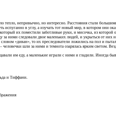
о тепло, непривычно, но интересно. Расстояния стали большими
ть испуганно в углу, а изучать тот новый мир, в котором они ока
который их поместили заботливые руки, и мисочка, из которой 
ду за ними следовали двое маленьких людей, и укрыться от них
словом «диван», то их преследователи ложились на пол и пытали
— человечки шли за ними и темнота озарялась ярким светом. Везд
давали им еду, а маленькие играли с ними и гладили. Иногда бы
ьда и Тиффани.
ображения