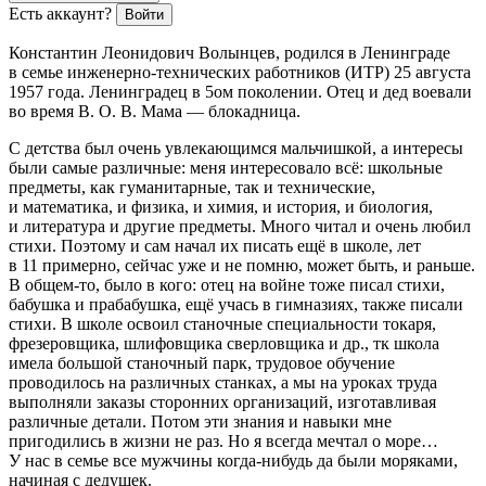
Есть аккаунт?
Войти
Константин Леонидович Волынцев, родился в Ленинграде
в семье инженерно-технических работников (ИТР) 25 августа
1957 года. Ленинградец в 5ом поколении. Отец и дед воевали
во время В. О. В. Мама — блокадница.
С детства был очень увлекающимся мальчишкой, а интересы
были самые различные: меня интересовало всё: школьные
предметы, как гуманитарные, так и технические,
и математика, и физика, и химия, и история, и биология,
и литература и другие предметы. Много читал и очень любил
стихи. Поэтому и сам начал их писать ещё в школе, лет
в 11 примерно, сейчас уже и не помню, может быть, и раньше.
В общем-то, было в кого: отец на войне тоже писал стихи,
бабушка и прабабушка, ещё учась в гимназиях, также писали
стихи. В школе освоил станочные специальности токаря,
фрезеровщика, шлифовщика сверловщика и др., тк школа
имела большой станочный парк, трудовое обучение
проводилось на различных станках, а мы на уроках труда
выполняли заказы сторонних организаций, изготавливая
различные детали. Потом эти знания и навыки мне
пригодились в жизни не раз. Но я всегда мечтал о море…
У нас в семье все мужчины когда-нибудь да были моряками,
начиная с дедушек.