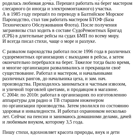
родилась любимая дочка. Перешел работать на берег мастером
слесарного (и иногда и электромонтажного) участка.
А в 1985 году перешёл по переводу в Балтийское Морское
Пароходство, стал там работать мастером БТОФ (База
Технического Обслуживания Флота). После получения
загранвизы стал ходить в составе СудоРемонтных Бригад
(СРБ) в длительные рейсы на судах БМП по всему миру.
И всегда писал стихи, чаще о море и разлуке.
С развалом пароходства работал после 1996 года в различных
судоремонтных организациях с выходами в рейсы, а затем
окончательно перебрался на берег. Тяжелое тогда было время,
и многие организации разваливались и прекращали своё
существование. Работал и мастером, и начальниками
различных рангов, до начальника цеха, и зам. нач.
производства. Приходилось заниматься и частным извозом,
и уличной торговлей цветами, и продавцом в магазине.
С 2004г. по 2010г. работал в организациях по изготовлению
аппаратуры для радио и ТВ старшим инженером
по организации производства. Затем уволился по состоянию
здоровья и инвалидности. И работал охранником несколько
лет. Сейчас на пенсии и занимаюсь домашними делами, дачей
и любимым внуком, которому 3,5 года.
Пишу стихи, вдохновляет красота природы, внук и дети