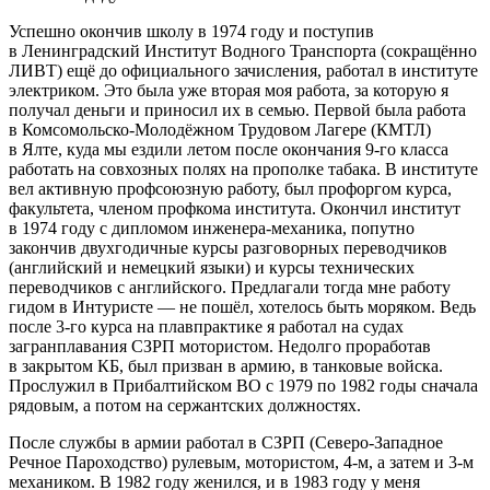
Успешно окончив школу в 1974 году и поступив
в Ленинградский Институт Водного Транспорта (сокращённо
ЛИВТ) ещё до официального зачисления, работал в институте
электриком. Это была уже вторая моя работа, за которую я
получал деньги и приносил их в семью. Первой была работа
в Комсомольско-Молодёжном Трудовом Лагере (КМТЛ)
в Ялте, куда мы ездили летом после окончания 9-го класса
работать на совхозных полях на прополке
табак
а. В институте
вел активную профсоюзную работу, был профоргом курса,
факультета,
член
ом профкома института. Окончил институт
в 1974 году с дипломом инженера-механика, попутно
закончив двухгодичные курсы разговорных переводчиков
(английский и немецкий языки) и курсы технических
переводчиков с английского. Предлагали тогда мне работу
гидом в Интуристе — не пошёл, хотелось быть моряком. Ведь
после 3-го курса на плавпрактике я работал на судах
загранплавания СЗРП мотористом. Недолго проработав
в закрытом КБ, был призван в армию, в танковые войска.
Прослужил в Прибалтийском ВО с 1979 по 1982 годы сначала
рядовым, а потом на сержантских должностях.
После службы в армии работал в СЗРП (Северо-Западное
Речное Пароходство) рулевым, мотористом, 4-м, а затем и 3-м
механиком. В 1982 году женился, и в 1983 году у меня