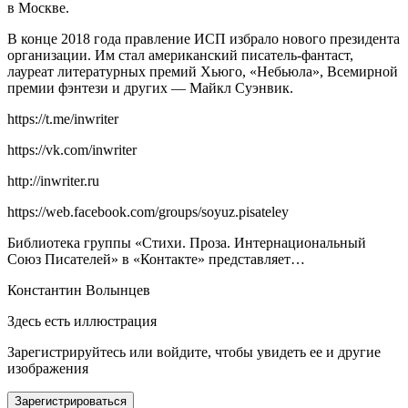
в Москве.
В конце 2018 года правление ИСП избрало нового
президент
а
организации. Им стал
америк
анский писатель-фантаст,
лауреат литературных премий Хьюго, «Небьюла», Всемирной
премии фэнтези и других — Майкл Суэнвик.
https://t.me/inwriter
https://vk.com/inwriter
http://inwriter.ru
https://web.facebook.com/groups/soyuz.pisateley
Библиотека группы «Стихи. Проза. Интер
нацио
нальный
Союз Писателей» в «Контакте» представляет…
Константин Волынцев
Здесь есть иллюстрация
Зарегистрируйтесь или войдите, чтобы увидеть ее и другие
изображения
Зарегистрироваться