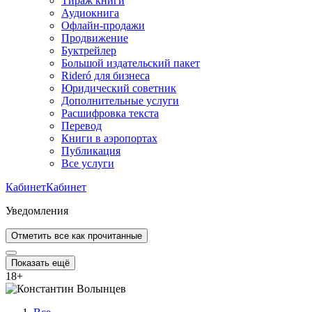
Тираж книги
Аудиокнига
Офлайн-продажи
Продвижение
Буктрейлер
Большой издательский пакет
Rideró для бизнеса
Юридический советник
Дополнительные услуги
Расшифровка текста
Перевод
Книги в аэропортах
Публикация
Все услуги
Кабинет
Кабинет
Уведомления
Отметить все как прочитанные
Показать ещё
18
+