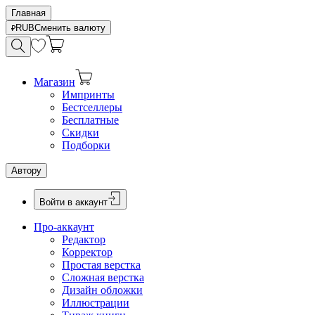
Главная
RUB
Сменить валюту
Магазин
Импринты
Бестселлеры
Бесплатные
Скидки
Подборки
Автору
Войти в аккаунт
Про-аккаунт
Редактор
Корректор
Простая верстка
Сложная верстка
Дизайн обложки
Иллюстрации