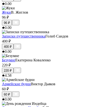
0.0
0
Жуки
В. Жиглов
96
₽
96
₽
0.0
0
Записки путешественника
Голиб Саидов
400
₽
400
₽
0.0
0
Безумие
Екатерина Коваленко
220
₽
220
₽
4.5
8
Армейские будни
Виктор Дьяков
60
₽
60
₽
0.0
0