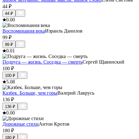
44
₽
44
₽
0.0
0
Воспоминания века
Израиль Данилов
99
₽
99
₽
0.0
1
Подруга — жизнь. Соседка — смерть
Сергей Щавинский
100
₽
100
₽
5.0
8
Казбек. Больше, чем горы
Валерий Лаврусь
136
₽
136
₽
0.0
0
Дорожные стихи
Антон Кротов
180
₽
180
₽