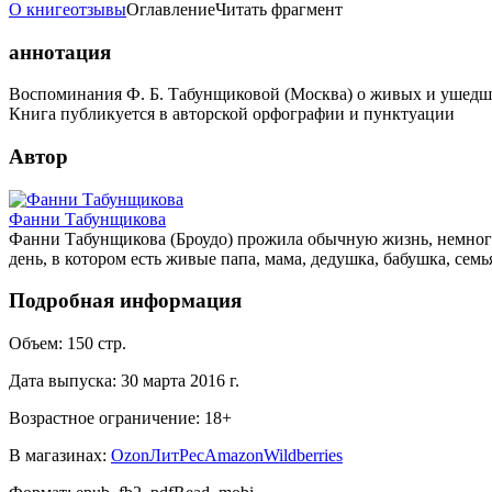
О книге
отзывы
Оглавление
Читать фрагмент
аннотация
Воспоминания Ф. Б. Табунщиковой (Москва) о живых и ушедших
Книга публикуется в авторской орфографии и пунктуации
Автор
Фанни Табунщикова
Фанни Табунщикова (Броудо) прожила обычную жизнь, немного
день, в котором есть живые папа, мама, дедушка, бабушка, сем
Подробная информация
Объем:
150
стр.
Дата выпуска:
30 марта 2016 г.
Возрастное ограничение:
18
+
В магазинах:
Ozon
ЛитРес
Amazon
Wildberries