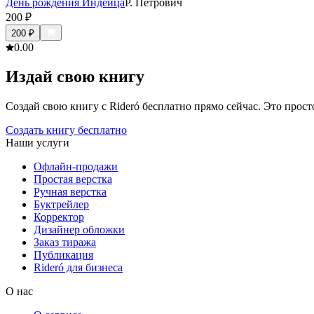
День рождения Индейца
Р. Петрович
200
₽
200
₽
0.0
0
Издай свою книгу
Создай свою книгу с Rideró бесплатно прямо сейчас. Это просто,
Создать книгу бесплатно
Наши услуги
Офлайн-продажи
Простая верстка
Ручная верстка
Буктрейлер
Корректор
Дизайнер обложки
Заказ тиража
Публикация
Rideró для бизнеса
О нас