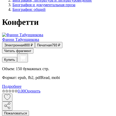
Биография, литература и литературоведение
Биография и документальная проза
Биография: общий
Конфетти
Фанни Табунщикова
Электронная
800
₽
Печатная
793
₽
Читать фрагмент
Купить
Объем:
150
бумажных стр.
Формат:
epub, fb2, pdfRead, mobi
Подробнее
0.0
0
Оценить
Пожаловаться