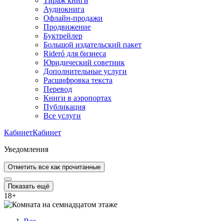
Тираж книги
Аудиокнига
Офлайн-продажи
Продвижение
Буктрейлер
Большой издательский пакет
Rideró для бизнеса
Юридический советник
Дополнительные услуги
Расшифровка текста
Перевод
Книги в аэропортах
Публикация
Все услуги
Кабинет
Кабинет
Уведомления
Отметить все как прочитанные
Показать ещё
18
+