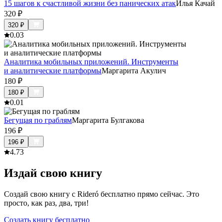
15 шагов к счастливой жизни без панических атак
Илья Качай
320
₽
320
₽
0.0
3
Аналитика мобильных приложений. Инструменты
и аналитические платформы
Маргарита Акулич
180
₽
180
₽
0.0
1
Бегущая по граблям
Маргарита Булгакова
196
₽
196
₽
4.7
3
Издай свою книгу
Создай свою книгу с Rideró бесплатно прямо сейчас. Это
просто, как раз, два, три!
Создать книгу бесплатно