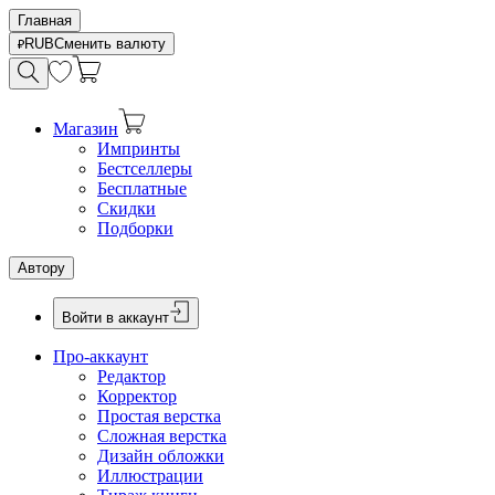
Главная
RUB
Сменить валюту
Магазин
Импринты
Бестселлеры
Бесплатные
Скидки
Подборки
Автору
Войти в аккаунт
Про-аккаунт
Редактор
Корректор
Простая верстка
Сложная верстка
Дизайн обложки
Иллюстрации