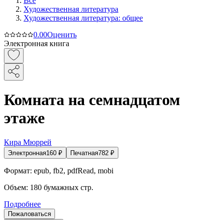
Все
Художественная литература
Художественная литература: общее
0.0
0
Оценить
Электронная книга
Комната на семнадцатом
этаже
Кира Мюррей
Электронная
160
₽
Печатная
782
₽
Формат:
epub, fb2, pdfRead, mobi
Объем:
180
бумажных стр.
Подробнее
Пожаловаться