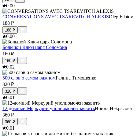
0.0
0
CONVERSATIONS AVEC TSAREVITCH ALEXIS
Oleg Filatov
188
₽
188
₽
0.0
0
Большой Ключ царя Соломона
160
₽
160
₽
0.0
2
500 слов о самом важном
Галина Тимошенко
320
₽
320
₽
0.0
1
12-домный Меркурий уполномочен заявить
Ирина Некрасова
360
₽
360
₽
0.0
1