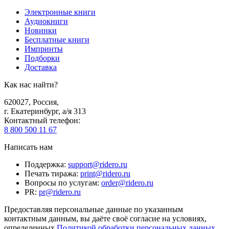
Электронные книги
Аудиокниги
Новинки
Бесплатные книги
Импринты
Подборки
Доставка
Как нас найти?
620027
,
Россия
,
г. Екатеринбург, а/я 313
Контактный телефон
:
8 800 500 11 67
Написать нам
Поддержка
:
support@ridero.ru
Печать тиража
:
print@ridero.ru
Вопросы по услугам
:
order@ridero.ru
PR
:
pr@ridero.ru
Предоставляя персональные данные по указанным
контактным данным, вы даёте своё согласие на условиях,
определенных
Политикой обработки персональных данных