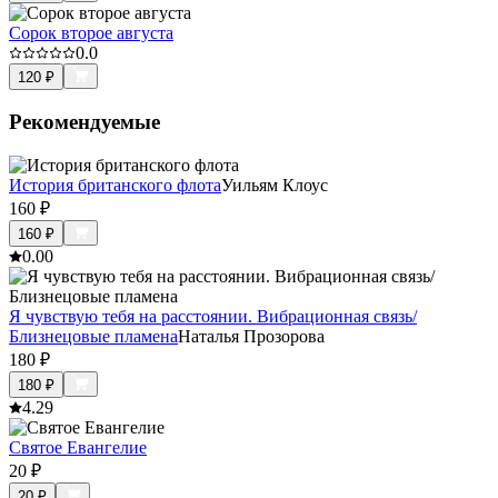
Сорок второе августа
0.0
120
₽
Рекомендуемые
История британского флота
Уильям Клоус
160
₽
160
₽
0.0
0
Я чувствую тебя на расстоянии. Вибрационная связь/
Близнецовые пламена
Наталья Прозорова
180
₽
180
₽
4.2
9
Святое Евангелие
20
₽
20
₽