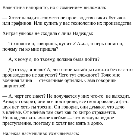
Валентина напористо, но с сомнением выложила:
— Хотят наладить совместное производство таких бутылок
или графинов. Или купить у вас технологию их производства.
Хитрая улыбка не сходила с лица Надежды:
— Технологию, говоришь, купить? А-а-а, теперь понятно,
почему ты ко мне пришла?
— А, к кому я, по-твоему, должна была пойти?
— Да откуда я знаю? А, чего твои китайцы сами-то без нас это
производство не запустят? Чего тут сложного? Тоже мне
военная тайна — стеклянные бутылки. Сама говоришь
ширпотреб.
— А, черт его знает? Не получается у них что-то, не выходит.
Айварс говорит, они все повторили, все скопировали, а фэн-
шуя нет, хоть ты тресни. Он говорит, они думают, что дело
в клейме. От клейма там свет как-то хитро отражается.
Но подделывать чужое клеймо — это международное
преступление, поэтому и хотят вас взять в долю.
Надежда насмешливо ухмыльнулась: