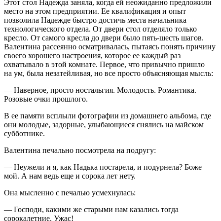
Этот стол Надежда заняла, когда ей неожиданно предложили
место на этом предприятии. Ее квалификация и опыт
позволила Надежде быстро достичь места начальника
технологического отдела. От двери стол отделяло только
кресло. От самого кресла до двери было пять-шесть шагов.
Валентина рассеянно осматривалась, пытаясь понять причину
своего хорошего настроения, которое ее каждый раз
охватывало в этой комнате. Первое, что привычно пришло
на ум, была незатейливая, но все просто объясняющая мысль:
— Наверное, просто ностальгия. Молодость. Романтика.
Розовые очки прошлого.
В ее памяти всплыли фотографии из домашнего альбома, где
они молодые, задорные, улыбающиеся снялись на майском
субботнике.
Валентина печально посмотрела на подругу:
— Неужели и я, как Надька постарела, и подурнела? Боже
мой. А нам ведь еще и сорока лет нету.
Она мысленно с печалью усмехнулась:
— Господи, какими же старыми нам казались тогда
сорокалетние. Ужас!