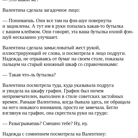
Валентина сделала загадочное лицо:
— Понимаешь. Они все там на фэн-шуе повернуты
и зациклены. А тут им в руки попалась какая-то бутылка
с вашим клеймом. Они говорят, эта ваша бутылка ихний фэн-
шуй несказанно улучшает.
Валентина сделала замысловатый жест рукой,
иллюстрирующий ее слова, и посмотрела в лицо подруги.
Надежда, не отрываясь от бумаг на своем столе, показала
пальцем на старый книжный шкаф со справочниками:
— Такая что-ль бутылка?
Валентина посмотрела туда, куда указывала подруга
и увидела на шкафу графин. Графин был ничем
непримечателен, выполнен в стиле советских застойных
времен. Раньше Валентина, когда бывала здесь, не обращала
на него никакого внимания, просто не замечала. Бегло
взглянув на графин, она скрестила руки на груди:
— Разыгрываешь? Смешно тебе? Ну, ну.
Надежда с сомнением посмотрела на Валентину: