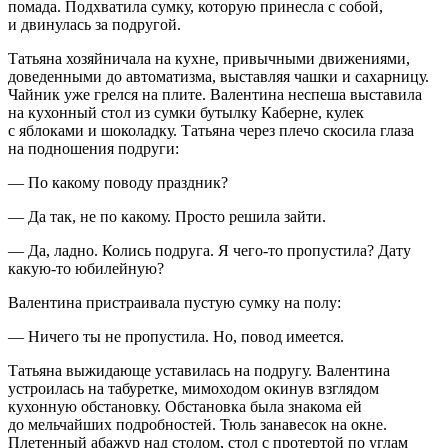
помада. Подхватила сумку, которую принесла с собой,
и двинулась за подругой.
Татьяна хозяйничала на кухне, привычными движениями,
доведенными до автоматизма, выставляя чашки и сахарницу.
Чайник уже грелся на плите. Валентина неспеша выставила
на кухонный стол из сумки бутылку Каберне, кулек
с яблоками и шоколадку. Татьяна через плечо скосила глаза
на подношения подруги:
— По какому поводу праздник?
— Да так, не по какому. Просто решила зайти.
— Да, ладно. Колись подруга. Я чего-то пропустила? Дату
какую-то юбилейную?
Валентина пристраивала пустую сумку на полу:
— Ничего ты не пропустила. Но, повод имеется.
Татьяна выжидающе уставилась на подругу. Валентина
устроилась на табуретке, мимоходом окинув взглядом
кухонную обстановку. Обстановка была знакома ей
до мельчайших подробностей. Тюль занавесок на окне.
Плетенный абажур над столом, стол с протертой по углам