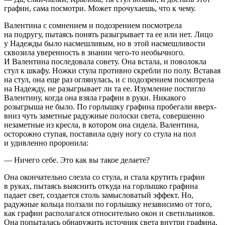
графин, сама посмотри. Может прочухаешь, что к чему.
Валентина с сомнением и подозрением посмотрела
на подругу, пытаясь понять разыгрывает та ее или нет. Лицо
у Надежды было насмешливым, но в этой насмешливости
сквозила уверенность в знании чего-то необычного.
И Валентина последовала совету. Она встала, и поволокла
стул к шкафу. Ножки стула противно скребли по полу. Вставая
на стул, она еще раз оглянулась, и с подозрением посмотрела
на Надежду, не разыгрывает ли та ее. Изумление постигло
Валентину, когда она взяла графин в руки. Никакого
розыгрыша не было. По горлышку графина пробегали вверх-
вниз чуть заметные радужные полоски света, совершенно
незаметные из кресла, в котором она сидела. Валентина,
осторожно ступая, поставила одну ногу со стула на пол
и удивленно проронила:
— Ничего себе. Это как вы такое делаете?
Она окончательно слезла со стула, и стала крутить графин
в руках, пытаясь выяснить откуда на горлышко графина
падает свет, создается столь замысловатый эффект. Но,
радужные кольца ползали по горлышку независимо от того,
как графин располагался относительно окон и светильников.
Она попыталась обнаружить источник света внутри графина,