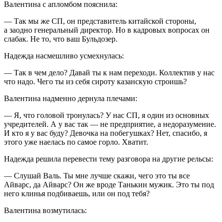
Валентина с апломбом пояснила:
— Так мы же СП, он представитель китайской стороны,
а заодно генеральный директор. Но в кадровых вопросах он
слабак. Не то, что ваш Бульдозер.
Надежда насмешливо усмехнулась:
— Так в чем дело? Давай ты к нам переходи. Коллектив у нас
что надо. Чего ты из себя сироту казанскую строишь?
Валентина надменно дернула плечами:
— Я, что головой тронулась? У нас СП, я один из основных
учредителей. А у вас так — не предприятие, а недоразумение.
И кто я у вас буду? Девочка на побегушках? Нет, спасибо, я
этого уже наелась по самое горло. Хватит.
Надежда решила перевести тему разговора на другие рельсы:
— Слушай Валь. Ты мне лучше скажи, чего это ты все
Айварс, да Айварс? Он же вроде Танькин мужик. Это ты под
него клинья подбиваешь, или он под тебя?
Валентина возмутилась: