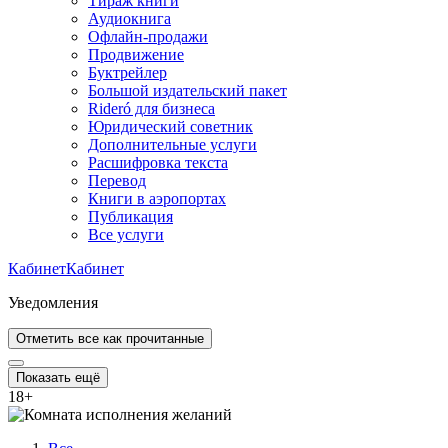
Тираж книги
Аудиокнига
Офлайн-продажи
Продвижение
Буктрейлер
Большой издательский пакет
Rideró для бизнеса
Юридический советник
Дополнительные услуги
Расшифровка текста
Перевод
Книги в аэропортах
Публикация
Все услуги
Кабинет
Кабинет
Уведомления
Отметить все как прочитанные
Показать ещё
18
+