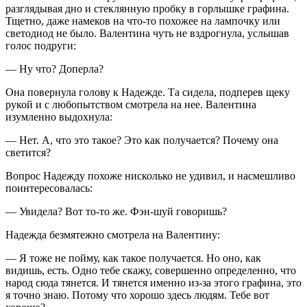
разглядывая дно и стеклянную пробку в горлышке графина.
Тщетно, даже намеков на что-то похожее на лампочку или
светодиод не было. Валентина чуть не вздрогнула, услышав
голос подруги:
— Ну что? Доперла?
Она повернула голову к Надежде. Та сидела, подперев щеку
рукой и с любопытством смотрела на нее. Валентина
изумленно выдохнула:
— Нет. А, что это такое? Это как получается? Почему она
светится?
Вопрос Надежду похоже нисколько не удивил, и насмешливо
поинтересовалась:
— Увидела? Вот то-то же. Фэн-шуй говоришь?
Надежда безмятежно смотрела на Валентину:
— Я тоже не пойму, как такое получается. Но оно, как
видишь, есть. Одно тебе скажу, совершенно определенно, что
народ сюда тянется. И тянется именно из-за этого графина, это
я точно знаю. Потому что хорошо здесь людям. Тебе вот