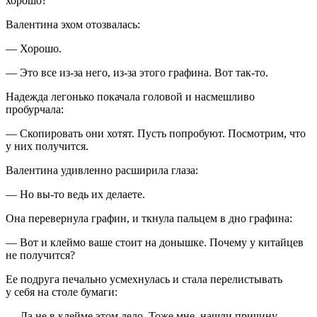
хорошо?
Валентина эхом отозвалась:
— Хорошо.
— Это все из-за него, из-за этого графина. Вот так-то.
Надежда легонько покачала головой и насмешливо
пробурчала:
— Скопировать они хотят. Пусть попробуют. Посмотрим, что
у них получится.
Валентина удивленно расширила глаза:
— Но вы-то ведь их делаете.
Она перевернула графин, и ткнула пальцем в дно графина:
— Вот и клеймо ваше стоит на донышке. Почему у китайцев
не получится?
Ее подруга печально усмехнулась и стала перелистывать
у себя на столе бумаги:
— Да не в клейме этом дело. Тоже мне, нашли причину.