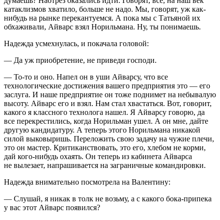
думаешь? Наотрез оказались идти. Говорят, все, на наш век
катаклизмов хватило, больше не надо. Мы, говорят, уж как-
нибудь на рынке перекантуемся. А пока мы с Татьяной их
обхаживали, Айварс взял Норильмана. Ну, ты понимаешь.
Надежда усмехнулась, и покачала головой:
— Да уж приобретение, не приведи господи.
— То-то и оно. Напел он в уши Айварсу, что все
технологические достижения вашего предприятия это — его
заслуга. И наше предприятие он тоже поднимет на небывалую
высоту. Айварс его и взял. Нам стал хвастаться. Вот, говорит,
какого я классного технолога нашел. Я Айварсу говорю, да
все перекрестились, когда Норильман ушел. А он мне, дайте
другую кандидатуру. А теперь этого Норильмана никакой
силой выковыришь. Переложить свою задачу на чужие плечи,
это он мастер. Критиканствовать, это его, хлебом не корми,
дай кого-нибудь охаять. Он теперь из кабинета Айварса
не вылезает, напрашивается на заграничные командировки.
Надежда внимательно посмотрела на Валентину:
— Слушай, я никак в толк не возьму, а с какого бока-припека
у вас этот Айварс появился?