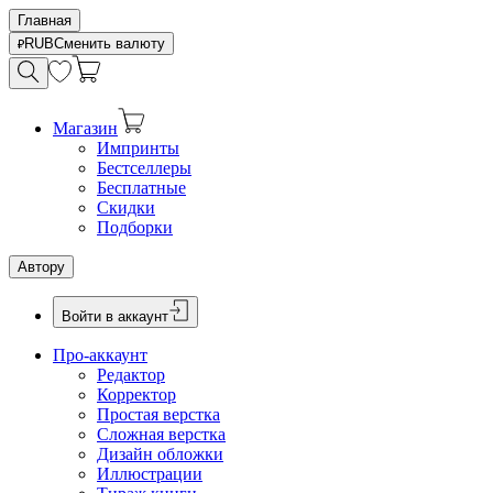
Главная
RUB
Сменить валюту
Магазин
Импринты
Бестселлеры
Бесплатные
Скидки
Подборки
Автору
Войти в аккаунт
Про-аккаунт
Редактор
Корректор
Простая верстка
Сложная верстка
Дизайн обложки
Иллюстрации