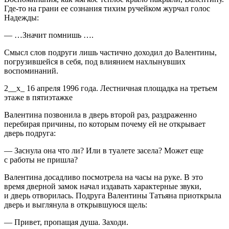
Где-то на грани ее сознания тихим ручейком журчал голос
Надежды:
— …Значит помнишь ….
Смысл слов подруги лишь частично доходил до Валентины,
погрузившейся в себя, под влиянием нахлынувших
воспоминаний.
2__х_ 16 апреля 1996 года. Лестничная площадка на третьем
этаже в пятиэтажке
Валентина позвонила в дверь второй раз, раздраженно
перебирая причины, по которым почему ей не открывает
дверь подруга:
— Заснула она что ли? Или в туалете засела? Может еще
с работы не пришла?
Валентина досадливо посмотрела на часы на руке. В это
время дверной замок начал издавать характерные звуки,
и дверь отворилась. Подруга Валентины Татьяна приоткрыла
дверь и выглянула в открывшуюся щель:
— Привет, пропащая душа. Заходи.