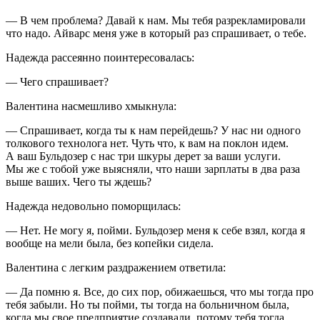
— В чем проблема? Давай к нам. Мы тебя разрекламировали
что надо. Айварс меня уже в который раз спрашивает, о тебе.
Надежда рассеянно поинтересовалась:
— Чего спрашивает?
Валентина насмешливо хмыкнула:
— Спрашивает, когда ты к нам перейдешь? У нас ни одного
толкового технолога нет. Чуть что, к вам на поклон идем.
А ваш Бульдозер с нас три шкуры дерет за ваши услуги.
Мы же с тобой уже выясняли, что наши зарплаты в два раза
выше ваших. Чего ты ждешь?
Надежда недовольно поморщилась:
— Нет. Не могу я, пойми. Бульдозер меня к себе взял, когда я
вообще на мели была, без копейки сидела.
Валентина с легким раздражением ответила:
— Да помню я. Все, до сих пор, обижаешься, что мы тогда про
тебя забыли. Но ты пойми, ты тогда на больничном была,
когда мы свое предприятие создавали, потому тебя тогда