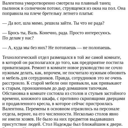
Валентина умиротворенно смотрела на плавный танец
пылинок в солнечном потоке, струящемся из окна на пол. Она
поправила на плече бретельку летнего платья:
— Да вот, шла мимо, решила зайти. Ты что не рада?
— Брось ты, Валь. Конечно, рада. Просто интересуюсь.
По делам у нас?
— А, куда мы без них? Не потопаешь — не полопаешь.
Технологический отдел размещался в той же самой комнате,
в которой он располагался до того, как предприятие постигла
приватизация. Ремонт в комнате новое руководство не сочло
нужным делать, как, впрочем, не посчитало нужным обновить
и мебель для сотрудников. Правда, сотрудников это не очень
расстроило. К старой мебели они привыкли, как привыкают
к старым, проношенным до дыр домашним тапочкам.
Обстановка в комнате состояла из столов и стульев застойного
времени, книжного шкафа, с противно скрипящими дверцами
и продавленного кресла, в которое сейчас пристроилась
Валентина. Перемены в основном отразились на персонале
отдела, вернее, на его численности. Несколько столов явно
не имели хозяев. Не было на них предметов выдававших
присутствие людей. Стол Надежды был ближайшим к двери.