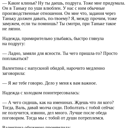
— Какие клинья? Ну ты даешь, подруга. Тоже мне придумала.
Он в Таньку по уши влюблен. У нас с ним обычные
производственные отношения. Он мне что, задания через
Таньку должен давать, по-твоему? Я, между прочим, тоже
замужем, если ты помнишь? Ты смотри, при Таньке такое
не ляпни.
Надежда, примирительно улыбаясь, быстро глянула
на подругу:
— Ладно, замяли для ясности. Ты чего пришла-то? Просто
поплакаться?
Валентина с напускной обидой, нарочито медленно
заговорила:
— Я же тебе говорю. Дело у меня к вам важное.
Надежда с холодком поинтересовалась:
— А чего сидишь, как на именинах. Ждешь что ли кого?
Тогда, Валь, давай молча сиди. Поболтать с тобой сейчас
не получится, извини, дел много. Лучше после обеда
поговорим. Тогда мы с тобой от души потреплемся.
Валентина обиженно промямлила: