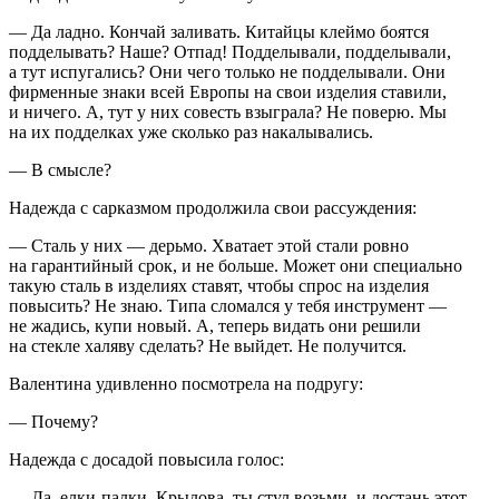
— Да ладно. Кончай заливать. Китайцы клеймо боятся
подделывать? Наше? Отпад! Подделывали, подделывали,
а тут испугались? Они чего только не подделывали. Они
фирменные знаки всей Европы на свои изделия ставили,
и ничего. А, тут у них совесть взыграла? Не поверю. Мы
на их подделках уже сколько раз накалывались.
— В смысле?
Надежда с сарказмом продолжила свои рассуждения:
— Сталь у них — дерьмо. Хватает этой стали ровно
на гарантийный срок, и не больше. Может они специально
такую сталь в изделиях ставят, чтобы спрос на изделия
повысить? Не знаю. Типа сломался у тебя инструмент —
не жадись, купи новый. А, теперь видать они решили
на стекле халяву сделать? Не выйдет. Не получится.
Валентина удивленно посмотрела на подругу:
— Почему?
Надежда с досадой повысила голос:
— Да, елки-палки, Крылова, ты стул возьми, и достань этот