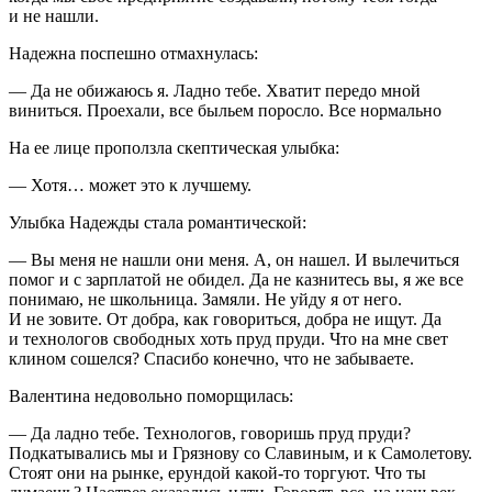
и не нашли.
Надежна поспешно отмахнулась:
— Да не обижаюсь я. Ладно тебе. Хватит передо мной
виниться. Проехали, все быльем поросло. Все нормально
На ее лице проползла скептическая улыбка:
— Хотя… может это к лучшему.
Улыбка Надежды стала романтической:
— Вы меня не нашли они меня. А, он нашел. И вылечиться
помог и с зарплатой не обидел. Да не казнитесь вы, я же все
понимаю, не
школьни
ца. Замяли. Не уйду я от него.
И не зовите. От добра, как говориться, добра не ищут. Да
и технологов свободных хоть пруд пруди. Что на мне свет
клином сошелся? Спасибо конечно, что не забываете.
Валентина недовольно поморщилась:
— Да ладно тебе. Технологов, говоришь пруд пруди?
Подкатывались мы и Грязнову со Славиным, и к Самолетову.
Стоят они на рынке, ерундой какой-то торгуют. Что ты