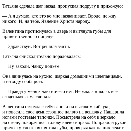
Татьяна сделала шаг назад, пропуская подругу в прихожую:
— А я думаю, кто это ко мне названивает. Вроде, не жду
никого. И, на тебе. Явление Христа народу.
Валентина протиснулась в дверь и вытянула губы для
приветственного поцелуя:
— Здравствуй. Вот решила зайти.
Татьяна снисходительно порадовалась:
— Ну, заходи. Чайку попьем.
Она двинулась на кухню, шаркая домашними шлепанцами,
и на ходу сообщила:
— Правда у меня к чаю ничего нет. Не ждала никого, все
сладенькое сама слопала.
Валентина стянула с себя сапоги на высоком каблуке,
и
повеси
ла свое демисезонное пальто на вешалку. Нашарила
ногами гостевые тапочки. Посмотрела на себя в зеркало
на стене, поворачивая голову влево-вправо. Поправила рукой
прическу, слегка выпятила губы, проверяя как на них лежит