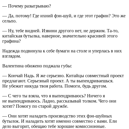
— Почему разыгрываю?
— Да, потому! Где ихний фэн-шуй, и где этот графин? Это же
сельпо.
— Ну, тебе видней. Извини другого нет, не держим. Та-то,
китайская бутылка, наверное, значительно красивей этого
графина?
Надежда подвинула к себе бумаги на столе и уперлась в них
взглядом.
Валентина обижено поджала губы:
— Кончай Надь. Я же серьезно. Китайцы совместный проект
предлагают. Серьезный проект. А ты выпендриваешься.
Не убежит никуда твоя работа. Помоги, будь другом.
— С чего ты взяла, что я выпендриваюсь? Ничего я
не выпендриваюсь. Ладно, рассказывай толком. Чего они
хотят? Помогу по старой дружбе.
— Они хотят наладить производство этих фэн-шуйных
бутылок. И наладить хотят именно совместно с вами. Ели
дело выгорит, обещаю тебе хорошие комиссионные.