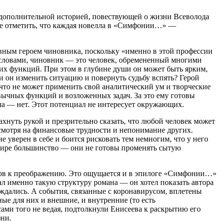
 дополнительной историей, повествующей о жизни Всеволода
 не отметить, что каждая новелла в «Симфонии…» —
авным героем чиновника, поскольку «именно в этой профессии
 словами, чиновник — это человек, обремененный многими
их функций. При этом в глубине души он может быть ярким,
 он изменить ситуацию и повернуть судьбу вспять? Герой
что не может применить свой аналитический ум и творческие
вычных функций и возложенных задач. За это ему готовы
ала — нет. Этот потенциал не интересует окружающих.
ахнуть рукой и презрительно сказать, что любой человек может
 несмотря на финансовые трудности и непонимание других.
уверен в себе и боится рисковать тем немногим, что у него
в мире большинство — они не готовы променять сытую
готов к преображению. Это ощущается и в эпилоге «Симфонии…»
ал именно такую структуру романа — он хотел показать автора
ождались. А события, связанные с коронавирусом, вплетены
ые для них и внешние, и внутренние (то есть
ами того не ведая, подтолкнули Енисеева к раскрытию его
зни.