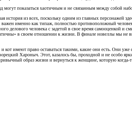
яд могут показаться хаотичным и не связанным между собой наб
ая история из всех, поскольку одним из главных персонажей зде
л важен именно как типаж, полностью противоположный человеку
ного делового человека с задетой в свое время самооценкой и 
атичны» в своем отношении к жизни. В финале новеллы мы не ви
 и кот имеют право оставаться такими, какие они есть. Они уже
ворецкий Хароныч. Этот, казалось бы, проходной и не особо яр
ривычный образ жизни и вернуться к женщине, которую когда-то 