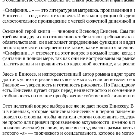
«Симфония…» — это литературная матрешка, произведения в п
Енисеева — создателя этих новелл. И вся конструкция объеди
самостоятельное произведение с четкой сюжетной динамикой 
Основной герой книги — чиновник Всеволод Енисеев. Сам писа
требования других по отношению к тебе и твои требования к 
обязательствами, он выполняет определенные функции и види
неповторимым и совершенно не таким, каким видится внешне. 
«Симфонии…» отвечает на этот вопрос в восьмой главе, когда
фантазии в полной мере, так как они не востребованы на рын
платить деньги и продвигать по карьерной лестнице, а за реа
Здесь и Енисеев, и непосредственный автор романа видят траг
достичь успеха и реализовать все замыслы, если он возьмет се
Главное — уверенность и готовность рисковать. Но Галандрову
есть. Енисеева пугает страх перед неизвестностью и сомнени
стабильность на полное преображение собственной личности и
Этот нелегкий вопрос выбора все же не дает покоя Енисееву. 
и в новеллах, которые написаны Енисеевым в период пандемии 
новелл со стороны, чтобы читатели смогли сопоставить содерж
не просто для придачи произведению актуальности: именно в п
психологические) условия, лучше всего удавалось размышлять 
второго «я» — творческого и созидательного, которое не могл