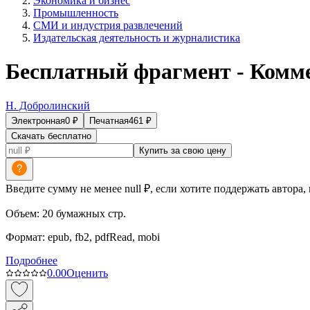
Экономика и бизнес
Промышленность
СМИ и индустрия развлечений
Издательская деятельность и журналистика
Бесплатный фрагмент - Комм
Н. Добролинский
Электронная
0
₽
Печатная
461
₽
Скачать бесплатно
Купить за свою цену
Введите сумму не менее null ₽, если хотите поддержать автора,
Объем:
20
бумажных стр.
Формат:
epub, fb2, pdfRead, mobi
Подробнее
0.0
0
Оценить