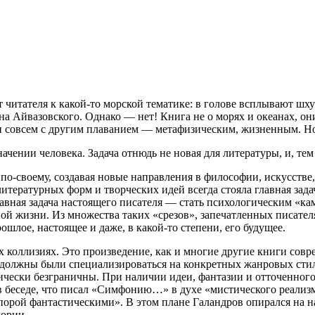
итателя к какой-то морской тематике: в голове всплывают шху
на Айвазовского. Однако — нет! Книга не о морях и океанах, он
ни совсем с другим плаванием — метафизическим, жизненным. Но
чении человека. Задача отнюдь не новая для литературы, и, тем
-своему, создавая новые направления в философии, искусстве, 
итературных форм и творческих идей всегда стояла главная зада
лавная задача настоящего писателя — стать психологическим «ка
й жизни. Из множества таких «срезов», запечатленных писател
ошлое, настоящее и даже, в какой-то степени, его будущее.
оллизиях. Это произведение, как и многие другие книги совре
ам должны были специализироваться на конкретных жанровых сти
тически безграничны. При наличии идеи, фантазии и отточенног
 в беседе, что писал «Симфонию…» в духе «мистического реализ
ой фантастическими». В этом плане Галандров опирался на нас
гории.