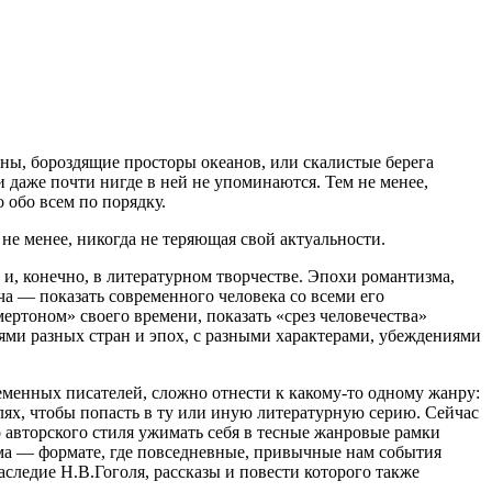
ны, бороздящие просторы океанов, или скалистые берега
и даже почти нигде в ней не упоминаются. Тем не менее,
 обо всем по порядку.
 не менее, никогда не теряющая свой актуальности.
и, конечно, в литературном творчестве. Эпохи романтизма,
ча — показать современного человека со всеми его
мертоном» своего времени, показать «срез человечества»
ями разных стран и эпох, с разными характерами, убеждениями
менных писателей, сложно отнести к какому-то одному жанру:
лях, чтобы попасть в ту или иную литературную серию. Сейчас
о авторского стиля ужимать себя в тесные жанровые рамки
ма — формате, где повседневные, привычные нам события
ледие Н.В.Гоголя, рассказы и повести которого также