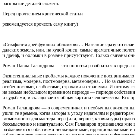
раскрытие деталей сюжета.
Перед прочтением критической статьи
рекомендуется прочесть саму книгу)
«Симфония дрейфующих обломков»… Название сразу отсылает ч
далеких земель, или, на худой конец, самые драматичные полот
и дрейф, и обломки в романе присутствуют. Только связаны о
Роман Павла Галандрова — это попытка разобраться в предназна
Экзистенциальные проблемы каждое поколение воспринимало по
реализма, модерна, постмодерна, метамодерна… Но за сменой л
особенностями, слабостями, страхами и страстями. И потому г
на весьма небольшом временном периоде — периоде собственно
и судьбами, и складывается общая картина человечества. Его пр
Роман Галандрова — о современниках и необычных жизненных к
ушли те времена, когда авторы в угоду издателям и редактор
возможности для мастера пера (или, вернее, клавиатуры) прак
бессмысленно и неактуально. Сам Галандров признавался мне
разбавляются событиями неожиданными, иррациональными и пор
в большинстве своем созданы на стыки реальности и фантасма