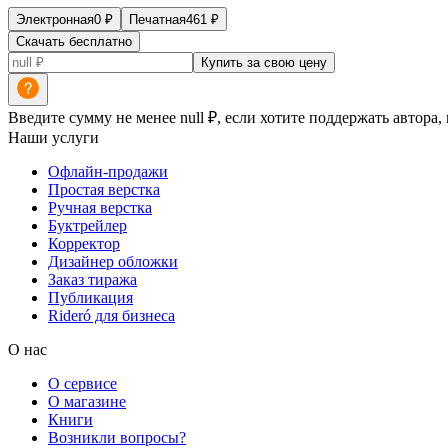
Электронная
0
₽
Печатная
461
₽
Скачать бесплатно
Купить за свою цену
Введите сумму не менее null ₽, если хотите поддержать автора,
Наши услуги
Офлайн-продажи
Простая верстка
Ручная верстка
Буктрейлер
Корректор
Дизайнер обложки
Заказ тиража
Публикация
Rideró для бизнеса
О нас
О сервисе
О магазине
Книги
Возникли вопросы?