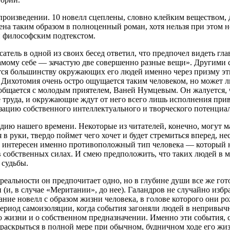
роизведении. 10 новелл сцеплены, словно клейким веществом,
нена таким образом в полноценный роман, хотя нельзя при этом
и философским подтекстом.
тель в одной из своих бесед ответил, что предпочел видеть гл
самому себе — зачастую две совершенно разные вещи». Другими
тся большинству окружающих его людей именно через призму эт
Дихотомия очень остро ощущается таким человеком, но может ли
 общается с молодым приятелем, Ваней Нумцевым. Он жалуется, 
ке труда, и окружающие ждут от него всего лишь исполнения при
лизацию собственного интеллектуального и творческого потенци
едию нашего времени. Некоторые из читателей, конечно, могут м
бя в руки, твердо поймет чего хочет и будет стремиться вперед,
 интересен именно противоположный тип человека — который не 
е в собственных силах. И смею предположить, что таких людей 
 судьбы.
В реальности он предпочитает одно, но в глубине души все же 
(и, в случае «Меритании», до нее). Галандров не случайно избр
ание новелл с образом жизни человека, в голове которого они р
ериод самоизоляции, когда события загоняли людей в непривычн
о жизни и о собственном предназначении. Именно эти события, с
о раскрыться в полной мере при обычном, будничном ходе его жи