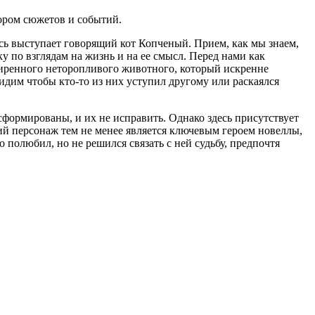
ором сюжетов и событий.
сь выступает говорящий кот Копченый. Прием, как мы знаем,
 по взглядам на жизнь и на ее смысл. Перед нами как
смиренного неторопливого животного, который искренне
дим чтобы кто-то из них уступил другому или раскаялся
 сформированы, и их не исправить. Однако здесь присутствует
кий персонаж тем не менее является ключевым героем новеллы,
полюбил, но не решился связать с ней судьбу, предпочтя