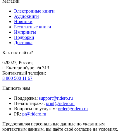
Магазин
Электронные книги
Аудиокниги
Новинки
Бесплатные книги
Импринты
Подборки
Доставка
Как нас найти?
620027
,
Россия
,
г. Екатеринбург, а/я 313
Контактный телефон
:
8 800 500 11 67
Написать нам
Поддержка
:
support@ridero.ru
Печать тиража
:
print@ridero.ru
Вопросы по услугам
:
order@ridero.ru
PR
:
pr@ridero.ru
Предоставляя персональные данные по указанным
контактным данным, вы даёте своё согласие на условиях,