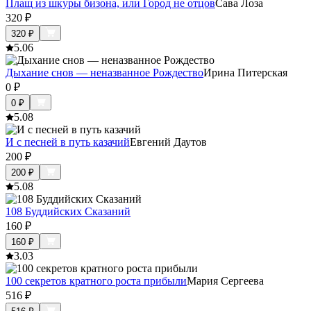
Плащ из шкуры бизона, или Город не отцов
Сава Лоза
320
₽
320
₽
5.0
6
Дыхание снов — неназванное Рождество
Ирина Питерская
0
₽
0
₽
5.0
8
И с песней в путь казачий
Евгений Даутов
200
₽
200
₽
5.0
8
108 Буддийских Сказаний
160
₽
160
₽
3.0
3
100 секретов кратного роста прибыли
Мария Сергеева
516
₽