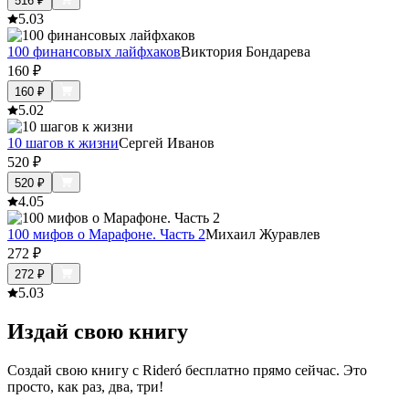
516
₽
5.0
3
100 финансовых лайфхаков
Виктория Бондарева
160
₽
160
₽
5.0
2
10 шагов к жизни
Сергей Иванов
520
₽
520
₽
4.0
5
100 мифов о Марафоне. Часть 2
Михаил Журавлев
272
₽
272
₽
5.0
3
Издай свою книгу
Создай свою книгу с Rideró бесплатно прямо сейчас. Это
просто, как раз, два, три!