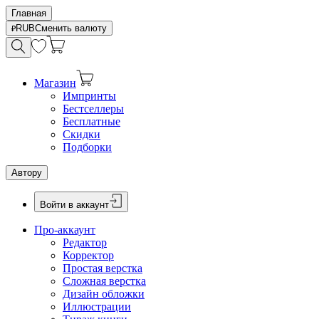
Главная
RUB
Сменить валюту
Магазин
Импринты
Бестселлеры
Бесплатные
Скидки
Подборки
Автору
Войти в аккаунт
Про-аккаунт
Редактор
Корректор
Простая верстка
Сложная верстка
Дизайн обложки
Иллюстрации