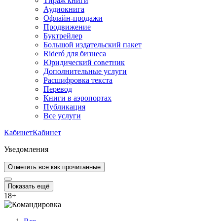
Тираж книги
Аудиокнига
Офлайн-продажи
Продвижение
Буктрейлер
Большой издательский пакет
Rideró для бизнеса
Юридический советник
Дополнительные услуги
Расшифровка текста
Перевод
Книги в аэропортах
Публикация
Все услуги
Кабинет
Кабинет
Уведомления
Отметить все как прочитанные
Показать ещё
18
+