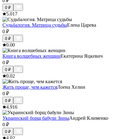
0
₽
0
₽
5.0
17
Судьбалогия. Матрица судьбы
Елена Царева
0
₽
0
₽
0.0
0
Книга волшебных женщин
Екатерина Яцкевич
0
₽
0
₽
0.0
2
Жить проще, чем кажется
Лоена Хелин
0
₽
0
₽
4.9
16
Украинский борщ бабули Зины
Андрей Клименко
0
₽
0
₽
4.0
2