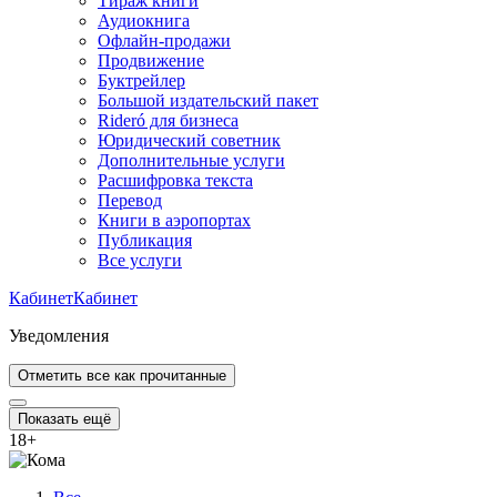
Тираж книги
Аудиокнига
Офлайн-продажи
Продвижение
Буктрейлер
Большой издательский пакет
Rideró для бизнеса
Юридический советник
Дополнительные услуги
Расшифровка текста
Перевод
Книги в аэропортах
Публикация
Все услуги
Кабинет
Кабинет
Уведомления
Отметить все как прочитанные
Показать ещё
18
+