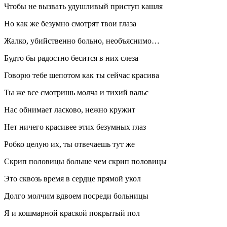
Чтобы не вызвать удушливый приступ кашля
Но как же безумно смотрят твои глаза
Жалко, убийственно
боль
но, необъяснимо…
Будто бы радостно бесится в них слеза
Говорю тебе шепотом как ты сейчас красива
Ты же все смотришь молча и тихий вальс
Нас обнимает
ласк
ово, нежно кружит
Нет ничего красивее этих безумных глаз
Робко целую их, ты отвечаешь тут же
Скрип половицы
боль
ше чем скрип половицы
Это сквозь время в сердце прямой укол
Долго молчим вдвоем посреди
боль
ницы
Я и кошмарной краской покрытый пол