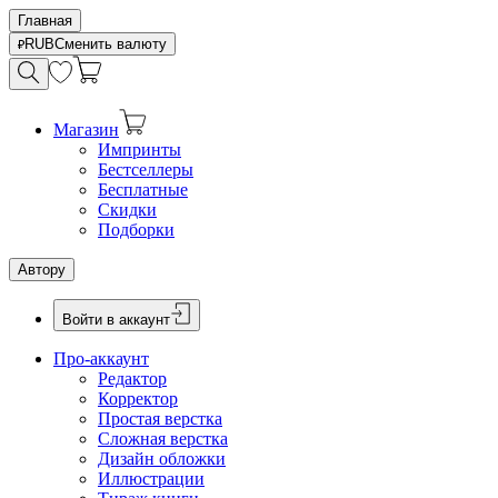
Главная
RUB
Сменить валюту
Магазин
Импринты
Бестселлеры
Бесплатные
Скидки
Подборки
Автору
Войти в аккаунт
Про-аккаунт
Редактор
Корректор
Простая верстка
Сложная верстка
Дизайн обложки
Иллюстрации