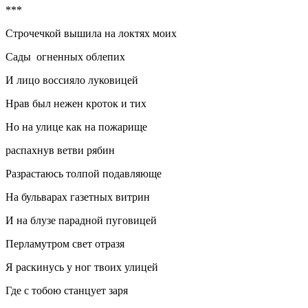
***
Строчечкой вышила на локтях моих
Сады огненных облепих
И лицо воссияло луковицей
Нрав был нежен кроток и тих
Но на улице как на пожарище
распахнув ветви рябин
Разрастаюсь толпой подавляюще
На бульварах газетных витрин
И на блузе парадной пуговицей
Перламутром свет отразя
Я ра
скин
усь у ног твоих улицей
Где с тобою станцует заря