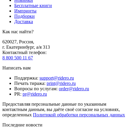
Новинки
Бесплатные книги
Импринты
Подборки
Доставка
Как нас найти?
620027
,
Россия
,
г. Екатеринбург, а/я 313
Контактный телефон
:
8 800 500 11 67
Написать нам
Поддержка
:
support@ridero.ru
Печать тиража
:
print@ridero.ru
Вопросы по услугам
:
order@ridero.ru
PR
:
pr@ridero.ru
Предоставляя персональные данные по указанным
контактным данным, вы даёте своё согласие на условиях,
определенных
Политикой обработки персональных данных
Последние новости