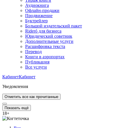
Тираж книги
Аудиокнига
Офлайн-продажи
Продвижение
Буктрейлер
Большой издательский пакет
Rideró для бизнеса
Юридический советник
Дополнительные услуги
Расшифровка текста
Перевод
Книги в аэропортах
Публикация
Все услуги
Кабинет
Кабинет
Уведомления
Отметить все как прочитанные
Показать ещё
18
+