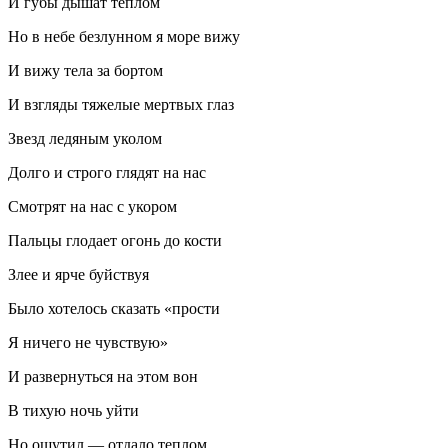
И губы дышат теплом
Но в небе безлунном я море вижу
И вижу тела за бортом
И взгляды тяжелые мертвых глаз
Звезд ледяным уколом
Долго и строго глядят на нас
Смотрят на нас с укором
Пальцы глодает огонь до кости
Злее и ярче буйствуя
Было хотелось сказать «прости
Я ничего не чувствую»
И развернуться на этом вон
В тихую ночь уйти
Но ощутил — отдало теплом