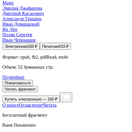
Magic
Эмилия Джафарова
Дмитрий Каганович
Александр Гришин
Иван Домарацкий
Ян Лён
Поляк Сергеев
Иван Чернышов
Электронная
160
₽
Печатная
533
₽
Формат:
epub, fb2, pdfRead, mobi
Объем:
52
бумажных стр.
Подробнее
Пожаловаться
Читать фрагмент
Купить
электронную — 160 ₽
О книге
Оглавление
Читать
Бесплатный фрагмент
Ваня Пинженин