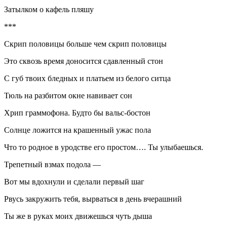
Затылком о кафель пляшу
***
Скрип половицы
боль
ше чем скрип половицы
Это сквозь время доносится сдавленный стон
С губ твоих бледных и платьем из белого ситца
Тюль на разбитом окне навивает сон
Хрип граммофона. Будто бы вальс-бостон
Солнце ложится на крашенный ужас пола
Что то родное в уродстве его простом…. Ты улыбаешься.
Трепетный взмах подола —
Вот мы вдохнули и сделали первый шаг
Рвусь закружить тебя, вырваться в день вчерашний
Ты же в руках моих движешься чуть дыша