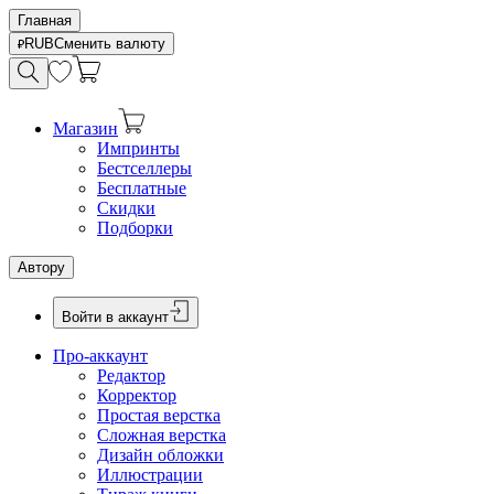
Главная
RUB
Сменить валюту
Магазин
Импринты
Бестселлеры
Бесплатные
Скидки
Подборки
Автору
Войти в аккаунт
Про-аккаунт
Редактор
Корректор
Простая верстка
Сложная верстка
Дизайн обложки
Иллюстрации