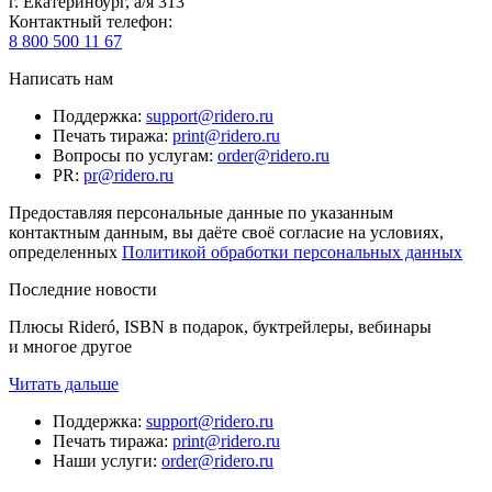
г. Екатеринбург, а/я 313
Контактный телефон
:
8 800 500 11 67
Написать нам
Поддержка
:
support@ridero.ru
Печать тиража
:
print@ridero.ru
Вопросы по услугам
:
order@ridero.ru
PR
:
pr@ridero.ru
Предоставляя персональные данные по указанным
контактным данным, вы даёте своё согласие на условиях,
определенных
Политикой обработки персональных данных
Последние новости
Плюсы Rideró, ISBN в подарок, буктрейлеры, вебинары
и многое другое
Читать дальше
Поддержка
:
support@ridero.ru
Печать тиража
:
print@ridero.ru
Наши услуги
:
order@ridero.ru