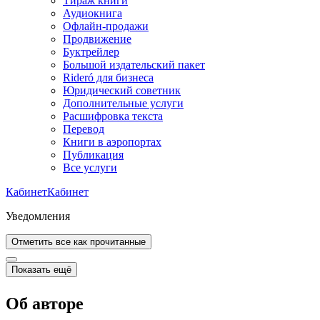
Тираж книги
Аудиокнига
Офлайн-продажи
Продвижение
Буктрейлер
Большой издательский пакет
Rideró для бизнеса
Юридический советник
Дополнительные услуги
Расшифровка текста
Перевод
Книги в аэропортах
Публикация
Все услуги
Кабинет
Кабинет
Уведомления
Отметить все как прочитанные
Показать ещё
Об авторе