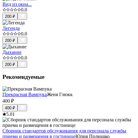
Вид из окна...
0.0
200
₽
Легенда
0.0
200
₽
Дыхание
0.0
200
₽
Рекомендуемые
Прекрасная Вампука
Женя Глюкк
400
₽
400
₽
5.0
1
Сборник стандартов обслуживания для персонала службы
приема и размещения в гостинице
Юлия Полюшко