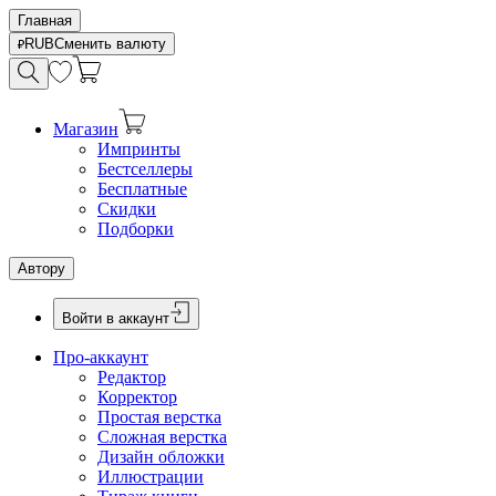
Главная
RUB
Сменить валюту
Магазин
Импринты
Бестселлеры
Бесплатные
Скидки
Подборки
Автору
Войти в аккаунт
Про-аккаунт
Редактор
Корректор
Простая верстка
Сложная верстка
Дизайн обложки
Иллюстрации