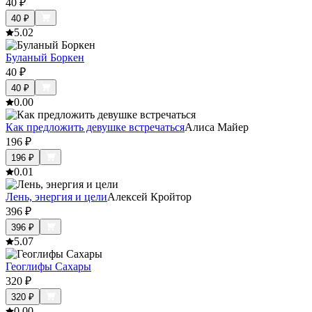
40
₽
40
₽
5.0
2
Буланый Боркен
40
₽
40
₽
0.0
0
Как предложить девушке встречаться
Алиса Майер
196
₽
196
₽
0.0
1
Лень, энергия и цели
Алексей Кройтор
396
₽
396
₽
5.0
7
Геоглифы Сахары
320
₽
320
₽
0.0
0