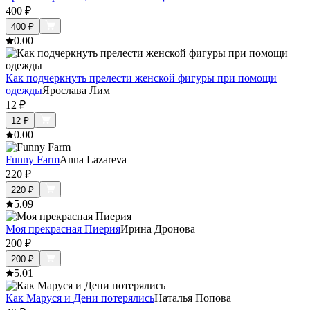
400
₽
400
₽
0.0
0
Как подчеркнуть прелести женской фигуры при помощи
одежды
Ярослава Лим
12
₽
12
₽
0.0
0
Funny Farm
Anna Lazareva
220
₽
220
₽
5.0
9
Моя прекрасная Пиерия
Ирина Дронова
200
₽
200
₽
5.0
1
Как Маруся и Дени потерялись
Наталья Попова