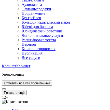
Тираж книги
Аудиокнига
Офлайн-продажи
Продвижение
Буктрейлер
Большой издательский пакет
Rideró для бизнеса
Юридический советник
Дополнительные услуги
Расшифровка текста
Перевод
Книги в аэропортах
Публикация
Все услуги
Кабинет
Кабинет
Уведомления
Отметить все как прочитанные
Показать ещё
12
+