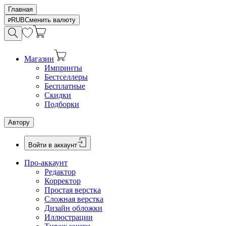
Главная
RUB
Сменить валюту
Магазин
Импринты
Бестселлеры
Бесплатные
Скидки
Подборки
Автору
Войти в аккаунт
Про-аккаунт
Редактор
Корректор
Простая верстка
Сложная верстка
Дизайн обложки
Иллюстрации