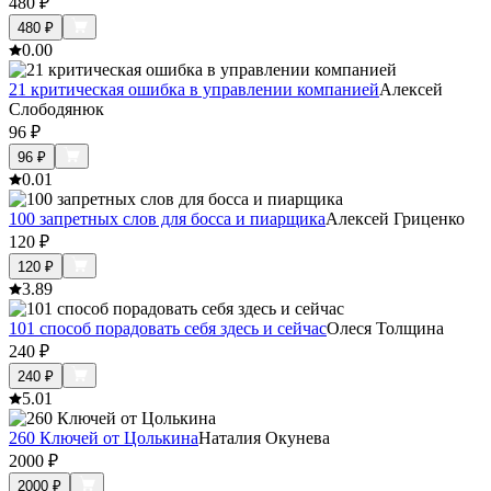
480
₽
480
₽
0.0
0
21 критическая ошибка в управлении компанией
Алексей
Слободянюк
96
₽
96
₽
0.0
1
100 запретных слов для босса и пиарщика
Алексей Гриценко
120
₽
120
₽
3.8
9
101 способ порадовать себя здесь и сейчас
Олеся Толщина
240
₽
240
₽
5.0
1
260 Ключей от Цолькина
Наталия Окунева
2000
₽
2000
₽