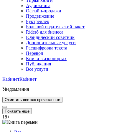
Тираж книги
Аудиокнига
Офлайн-продажи
Продвижение
Буктрейлер
Большой издательский пакет
Rideró для бизнеса
Юридический советник
Дополнительные услуги
Расшифровка текста
Перевод
Книги в аэропортах
Публикация
Все услуги
Кабинет
Кабинет
Уведомления
Отметить все как прочитанные
Показать ещё
18
+