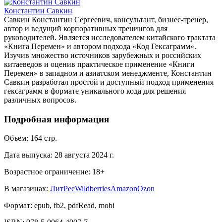
Константин Савкин
Савкин Константин Сергеевич, консультант, бизнес-тренер,
автор и ведущий корпоративных тренингов для
руководителей. Является исследователем китайского трактата
«Книга Перемен» и автором подхода «Код Гексаграмм».
Изучив множество источников зарубежных и российских
китаеведов и оценив практическое применение «Книги
Перемен» в западном и азиатском менеджменте, Константин
Савкин разработал простой и доступный подход применения
гексаграмм в формате уникального кода для решения
различных вопросов.
Подробная информация
Объем:
164
стр.
Дата выпуска:
28 августа 2024 г.
Возрастное ограничение:
18
+
В магазинах:
ЛитРес
Wildberries
Amazon
Ozon
Формат:
epub, fb2, pdfRead, mobi