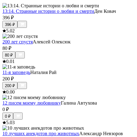
13:14. Странные истории о любви и смерти
Ден Ковач
396
₽
396
₽
5.0
2
200 лет спустя
Алексей Олексюк
80
₽
80
₽
0.0
1
11-я заповедь
Наталия Рай
200
₽
200
₽
0.0
0
12 писем моему любовнику
Галина Автухова
0
₽
0
₽
5.0
3
10 лучших анекдотов про животных
Александр Невзоров