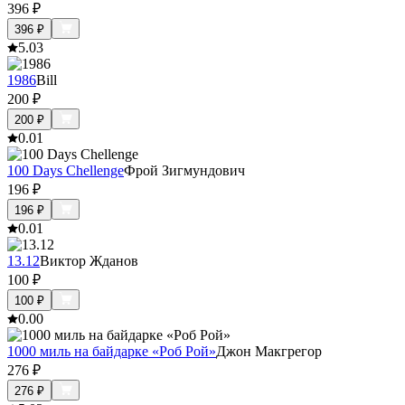
396
₽
396
₽
5.0
3
1986
Bill
200
₽
200
₽
0.0
1
100 Days Chellenge
Фрой Зигмундович
196
₽
196
₽
0.0
1
13.12
Виктор Жданов
100
₽
100
₽
0.0
0
1000 миль на байдарке «Роб Рой»
Джон Макгрегор
276
₽
276
₽