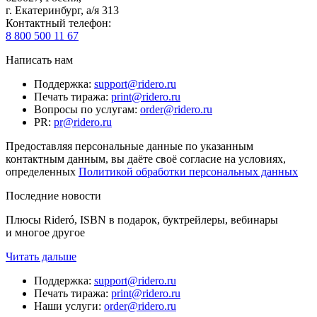
г. Екатеринбург, а/я 313
Контактный телефон
:
8 800 500 11 67
Написать нам
Поддержка
:
support@ridero.ru
Печать тиража
:
print@ridero.ru
Вопросы по услугам
:
order@ridero.ru
PR
:
pr@ridero.ru
Предоставляя персональные данные по указанным
контактным данным, вы даёте своё согласие на условиях,
определенных
Политикой обработки персональных данных
Последние новости
Плюсы Rideró, ISBN в подарок, буктрейлеры, вебинары
и многое другое
Читать дальше
Поддержка
:
support@ridero.ru
Печать тиража
:
print@ridero.ru
Наши услуги
:
order@ridero.ru