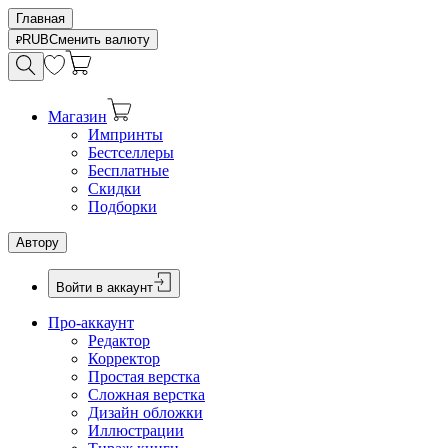
Главная
RUB
Сменить валюту
Магазин
Импринты
Бестселлеры
Бесплатные
Скидки
Подборки
Автору
Войти в аккаунт
Про-аккаунт
Редактор
Корректор
Простая верстка
Сложная верстка
Дизайн обложки
Иллюстрации