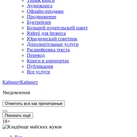
Тираж книги
Аудиокнига
Офлайн-продажи
Продвижение
Буктрейлер
Большой издательский пакет
Rideró для бизнеса
Юридический советник
Дополнительные услуги
Расшифровка текста
Перевод
Книги в аэропортах
Публикация
Все услуги
Кабинет
Кабинет
Уведомления
Отметить все как прочитанные
Показать ещё
18
+