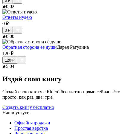
0
₽
0.0
2
Ответы иудею
0
₽
0
₽
0.0
0
Обратная сторона её души
Дарья Рагулина
120
₽
120
₽
5.0
4
Издай свою книгу
Создай свою книгу с Rideró бесплатно прямо сейчас. Это
просто, как раз, два, три!
Создать книгу бесплатно
Наши услуги
Офлайн-продажи
Простая верстка
Ручная верстка