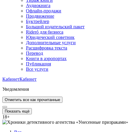
Тираж книги
Аудиокнига
Офлайн-продажи
Продвижение
Буктрейлер
Большой издательский пакет
Rideró для бизнеса
Юридический советник
Дополнительные услуги
Расшифровка текста
Перевод
Книги в аэропортах
Публикация
Все услуги
Кабинет
Кабинет
Уведомления
Отметить все как прочитанные
Показать ещё
18
+