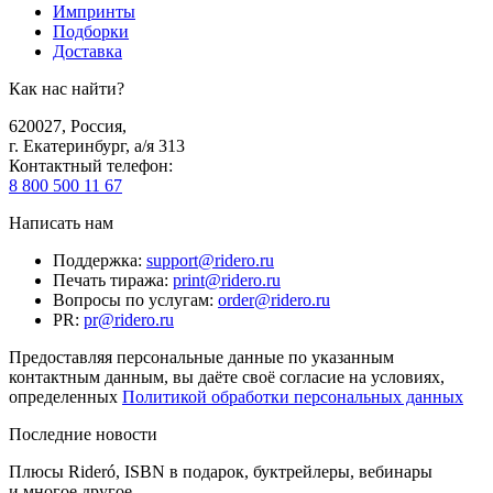
Импринты
Подборки
Доставка
Как нас найти?
620027
,
Россия
,
г. Екатеринбург, а/я 313
Контактный телефон
:
8 800 500 11 67
Написать нам
Поддержка
:
support@ridero.ru
Печать тиража
:
print@ridero.ru
Вопросы по услугам
:
order@ridero.ru
PR
:
pr@ridero.ru
Предоставляя персональные данные по указанным
контактным данным, вы даёте своё согласие на условиях,
определенных
Политикой обработки персональных данных
Последние новости
Плюсы Rideró, ISBN в подарок, буктрейлеры, вебинары
и многое другое