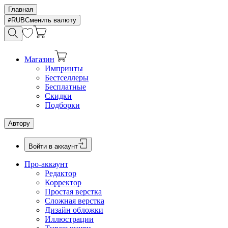
Главная
RUB
Сменить валюту
Магазин
Импринты
Бестселлеры
Бесплатные
Скидки
Подборки
Автору
Войти в аккаунт
Про-аккаунт
Редактор
Корректор
Простая верстка
Сложная верстка
Дизайн обложки
Иллюстрации