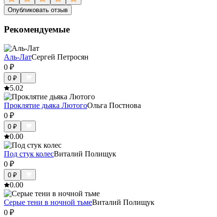
Опубликовать отзыв
Рекомендуемые
Аль-Лат
Сергей Петросян
0
₽
0
₽
5.0
2
Проклятие дьяка Лютого
Ольга Постнова
0
₽
0
₽
0.0
0
Под стук колес
Виталий Полищук
0
₽
0
₽
0.0
0
Серые тени в ночной тьме
Виталий Полищук
0
₽