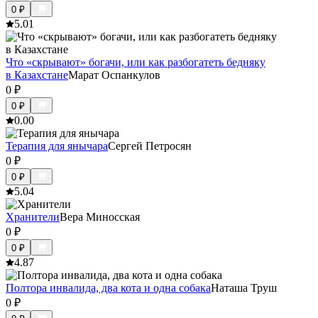
0
₽
5.0
1
Что «скрывают» богачи, или как разбогатеть бедняку
в Казахстане
Марат Оспанкулов
0
₽
0
₽
0.0
0
Терапия для янычара
Сергей Петросян
0
₽
0
₽
5.0
4
Хранители
Вера Миносская
0
₽
0
₽
4.8
7
Полтора инвалида, два кота и одна собака
Наташа Труш
0
₽