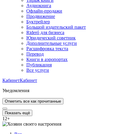
Тираж книги
Аудиокнига
Офлайн-продажи
Продвижение
Буктрейлер
Большой издательский пакет
Rideró для бизнеса
Юридический советник
Дополнительные услуги
Расшифровка текста
Перевод
Книги в аэропортах
Публикация
Все услуги
Кабинет
Кабинет
Уведомления
Отметить все как прочитанные
Показать ещё
12
+