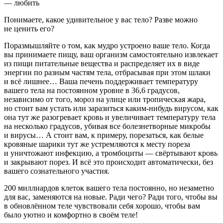
— любить
Понимаете, какое удивительное у вас тело? Разве можно
не ценить его?
Поразмышляйте о том, как мудро устроено ваше тело. Когда
вы принимаете пищу, ваш организм самостоятельно извлекает
из пищи питательные вещества и распределяет их в виде
энергии по разным частям тела, отбрасывая при этом шлаки
и всё лишнее… Ваша печень поддерживает температуру
вашего тела на постоянном уровне в 36,6 градусов,
независимо от того, мороз на улице или тропическая жара,
но стоит вам устать или заразиться каким-нибудь вирусом, как
она тут же разогревает кровь и увеличивает температуру тела
на несколько градусов, убивая все болезнетворные микробы
и вирусы… А стоит вам, к примеру, порезаться, как белые
кровяные шарики тут же устремляются к месту пореза
и уничтожают инфекцию, а тромбоциты — свёртывают кровь
и закрывают порез. И всё это происходит автоматически, без
вашего сознательного участия.
200 миллиардов клеток вашего тела постоянно, но незаметно
для вас, заменяются на новые. Ради чего? Ради того, чтобы вы
в обновлённом теле чувствовали себя хорошо, чтобы вам
было уютно и комфортно в своём теле
!