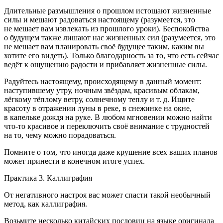
Длительные размышления о прошлом истощают жизненные
силы и мешают радоваться настоящему (разумеется, это
не мешает вам извлекать из прошлого уроки). Беспокойства
о будущем также лишают нас жизненных сил (разумеется, это
не мешает вам планировать своё будущее таким, каким вы
хотите его видеть). Только
благодарность за то, что есть сейчас
ведёт к ощущению радости и прибавляет жизненные силы
.
Радуйтесь настоящему, происходящему в данный момент:
наступившему утру, ночным звёздам, красивым облакам,
лёгкому тёплому ветру, солнечному теплу и т. д. Ищите
красоту в отражении луны в реке, в снежинке на окне,
в капельке дождя на руке. В любом мгновении можно найти
что-то красивое и переключить своё внимание с трудностей
на то, чему можно порадоваться.
Помните о том, что
иногда даже крушение всех ваших планов
может принести в конечном итоге успех
.
Практика 3. Каллиграфия
От негативного настроя вас может спасти такой необычный
метод, как каллиграфия.
Возьмите несколько китайских пословиц на языке оригинала