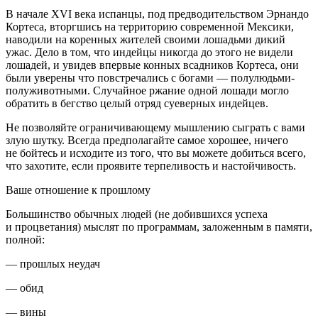
В начале XVI века испанцы, под предводительством Эрнандо
Кортеса, вторгшись на территорию современной Мексики,
наводили на коренных жителей своими лошадьми дикий
ужас. Дело в том, что индейцы никогда до этого не видели
лошадей, и увидев впервые конных всадников Кортеса, они
были уверены что повстречались с богами — полулюдьми-
полуживотными. Случайное ржание одной лошади могло
обратить в бегство целый отряд суеверных индейцев.
Не позволяйте ограничивающему мышлению сыграть с вами
злую шутку.
Всегда предполагайте самое хорошее, ничего
не бойтесь и исходите из того, что вы можете добиться всего,
что захотите, если проявите терпеливость и настойчивость
.
Ваше отношение к прошлому
Большинство обычных людей (не добившихся успеха
и процветания) мыслят по программам, заложенным в памяти,
полной:
— прошлых неудач
— обид
— вины