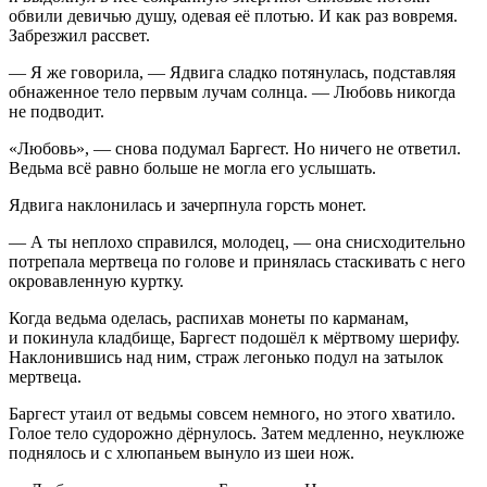
обвили девичью душу, одевая её плотью. И как раз вовремя.
Забрезжил рассвет.
— Я же говорила, — Ядвига сладко потянулась, подставляя
обнаженное тело первым лучам солнца. — Любовь никогда
не подводит.
«Любовь», — снова подумал Баргест. Но ничего не ответил.
Ведьма всё равно больше не могла его услышать.
Ядвига наклонилась и зачерпнула горсть монет.
— А ты неплохо справился, молодец, — она снисходительно
потрепала мертвеца по голове и принялась стаскивать с него
окровавленную куртку.
Когда ведьма оделась, распихав монеты по карманам,
и покинула кладбище, Баргест подошёл к мёртвому шерифу.
Наклонившись над ним, страж легонько подул на затылок
мертвеца.
Баргест утаил от ведьмы совсем немного, но этого хватило.
Голое тело судорожно дёрнулось. Затем медленно, неуклюже
поднялось и с хлюпаньем вынуло из шеи нож.