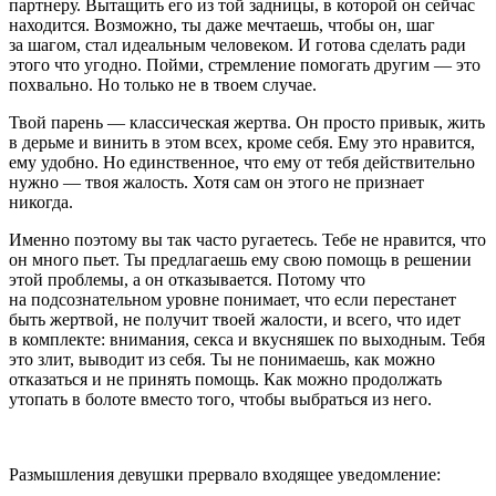
партнеру. Вытащить его из той задницы, в которой он сейчас
находится. Возможно, ты даже мечтаешь, чтобы он, шаг
за шагом, стал идеальным человеком. И готова сделать ради
этого что угодно. Пойми, стремление помогать другим — это
похвально. Но только не в твоем случае.
Твой парень — классическая жертва. Он просто привык, жить
в дерьме и винить в этом всех, кроме себя. Ему это нравится,
ему удобно. Но единственное, что ему от тебя действительно
нужно — твоя жалость. Хотя сам он этого не признает
никогда.
Именно поэтому вы так часто ругаетесь. Тебе не нравится, что
он много пьет. Ты предлагаешь ему свою помощь в решении
этой проблемы, а он отказывается. Потому что
на подсознательном уровне понимает, что если перестанет
быть жертвой, не получит твоей жалости, и всего, что идет
в комплекте: внимания,
секс
а и вкусняшек по выходным. Тебя
это злит, выводит из себя. Ты не понимаешь, как можно
отказаться и не принять помощь. Как можно продолжать
утопать в болоте вместо того, чтобы выбраться из него.
Размышления девушки прервало входящее уведомление: