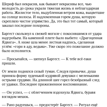
Шериф был некрасив, как бывают некрасивы все, чью
молодость до срока украли тяжелая жизнь и неблагодарная
работа. Жилистое тело, выдубленная ветром кожа, выцветшие
на солнце волосы. И надломленная горем душа, которую
скрепляло чистое упрямство. Да, это был тот самый, который
заказал последние похороны.
Баргест скользнул к свежей могиле с покосившимся от удара
надгробьем. На каменной плите было выбито: «Драгоценная
Ядвига». А ниже шла менее лестная надпись, сделанная
углём: «гори в аду, ведьма». Уже скоро это пожелание должно
было исполнится.
— Просыпайся, — шепнул Баргест. — К тебе всё-таки
пришли.
От земли поднялся сизый туман. Следуя привычке, душа
приняла форму худенькой кудрявой девушки с меленькими
острыми грудями. На длинной шее горел безобразный след
от удавки. Последнее прижизненное воспоминание.
— Он успел, — с облегчением вздохнула Ядвига, буравя
взглядом мешок.
— Рано радуешься, — предостерёг Баргест. — Ритуал ещё