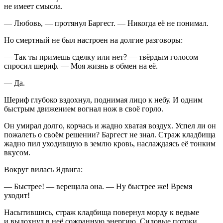
не имеет смысла.
— Любовь, — протянул Баргест. — Никогда её не понимал.
Но смертный не был настроен на долгие разговоры:
— Так ты примешь сделку или нет? — твёрдым голосом
спросил шериф. — Моя жизнь в обмен на её.
— Да.
Шериф глубоко вздохнул, поднимая лицо к небу. И одним
быстрым движением вогнал нож в своё горло.
Он умирал долго, корчась и жадно хватая воздух. Успел ли он
пожалеть о своём решении? Баргест не знал. Страж кладбища
жадно пил уходившую в землю кровь, наслаждаясь её тонким
вкусом.
Вокруг вилась Ядвига:
— Быстрее! — верещала она. — Ну быстрее же! Время
уходит!
Насытившись, страж кладбища повернул морду к ведьме
и выдохнул в неё сожранную энергию. Силовые потоки