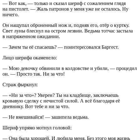
— Вот как, — только и сказал шериф с сожалением глядя
на пистолет. — Жаль патронов у меня уже не осталось. Ну
ничего.
Он нащупал оброненный нож и, подняв его, отёр о куртку.
Свет луны блеснул на остром
лезв
ии. Ведьма тотчас застыла
в напряженном ожидании.
— Зачем ты её спасаешь? — поинтересовался Баргест.
Лицо шерифа окаменело:
— Мою девочку обвинили в колдовстве и убили, — процедил
он. — Просто так. Ни за что!
Страж фыркнул:
— «Ни за что»? Уверен? Ты на кладбище, заключаешь
кровавую сделку с нечистой силой. А всё благодаря её
дневнику. Вот тебе и ни за что.
— Не вмешивайся! — зашипела ведьма.
Шериф упрямо мотнул головой:
— Она была хорошей. И любила меня. Без этого моя жизнь