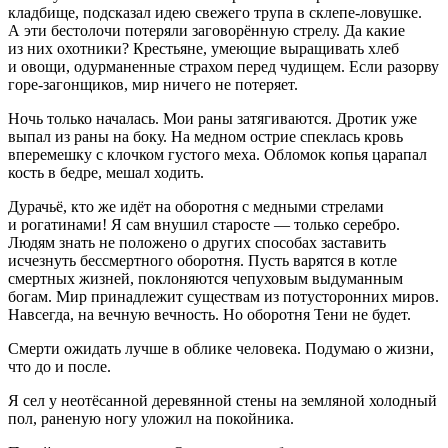
кладбище, подсказал идею свежего трупа в склепе-ловушке.
А эти бестолочи потеряли заговорённую стрелу. Да какие
из них охотники? Крестьяне, умеющие выращивать хлеб
и овощи, одурманенные страхом перед чудищем. Если разорву
горе-загонщиков, мир ничего не потеряет.
Ночь только началась. Мои раны затягиваются. Дротик уже
выпал из раны на боку. На медном острие спеклась кровь
вперемешку с клочком густого меха. Обломок копья царапал
кость в бедре, мешал ходить.
Дурачьё, кто же идёт на оборотня с медными стрелами
и рогатинами! Я сам внушил старосте — только серебро.
Людям знать не положено о других способах заставить
исчезнуть бессмертного оборотня. Пусть варятся в котле
смертных жизней, поклоняются чепуховым выдуманным
богам. Мир принадлежит существам из потусторонних миров.
Навсегда, на вечную вечность. Но оборотня Тени не будет.
Смерти ожидать лучше в облике человека. Подумаю о жизни,
что до и после.
Я сел у неотёсанной деревянной стены на земляной холодный
пол, раненую ногу уложил на покойника.