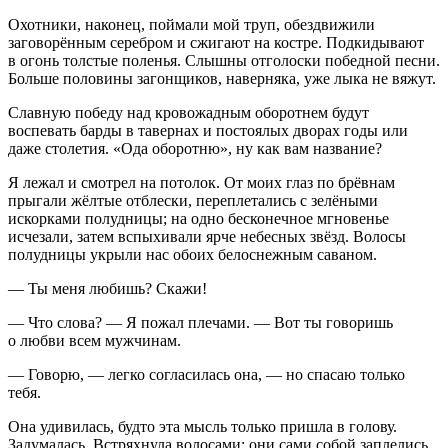
Охотники, наконец, поймали мой труп, обездвижили
заговорённым серебром и сжигают на костре. Подкидывают
в огонь толстые поленья. Слышны отголоски победной песни.
Больше половины загонщиков, наверняка, уже лыка не вяжут.
Славную победу над кровожадным оборотнем будут
воспевать барды в тавернах и постоялых дворах годы или
даже столетия. «Ода оборотню», ну как вам название?
Я лежал и смотрел на потолок. От моих глаз по брёвнам
прыгали жёлтые отблески, переплетались с зелёными
искорками полудницы; на одно бесконечное мгновенье
исчезали, затем вспыхивали ярче небесных звёзд. Волосы
полудницы укрыли нас обоих белоснежным саваном.
— Ты меня любишь? Скажи!
— Что слова? — Я пожал плечами. — Вот ты говоришь
о любви всем мужчинам.
— Говорю, — легко согласилась она, — но спасаю только
тебя.
Она удивилась, будто эта мысль только пришла в голову.
Задумалась. Встряхнула волосами; они сами собой заплелись