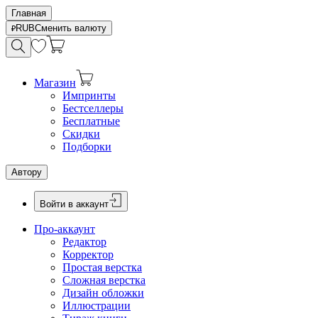
Главная
RUB
Сменить валюту
Магазин
Импринты
Бестселлеры
Бесплатные
Скидки
Подборки
Автору
Войти в аккаунт
Про-аккаунт
Редактор
Корректор
Простая верстка
Сложная верстка
Дизайн обложки
Иллюстрации