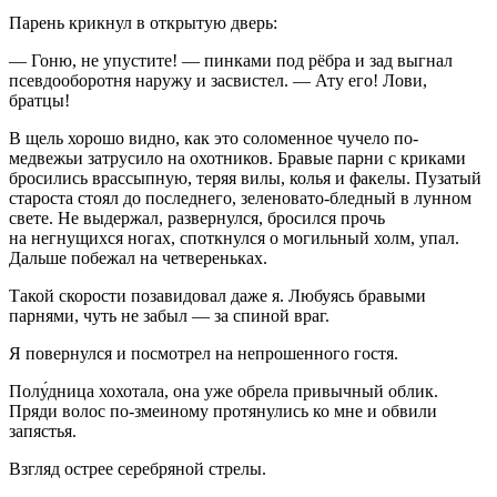
Парень крикнул в открытую дверь:
— Гоню, не упустите! — пинками под рёбра и зад выгнал
псевдооборотня наружу и засвистел. — Ату его! Лови,
братцы!
В щель хорошо видно, как это соломенное чучело по-
медвежьи затрусило на охотников. Бравые парни с криками
бросились врассыпную, теряя вилы, колья и факелы. Пузатый
староста стоял до последнего, зеленовато-бледный в лунном
свете. Не выдержал, развернулся, бросился прочь
на негнущихся ногах, споткнулся о могильный холм, упал.
Дальше побежал на четвереньках.
Такой скорости позавидовал даже я. Любуясь бравыми
парнями, чуть не забыл — за спиной враг.
Я повернулся и посмотрел на непрошенного гостя.
Полу́дница хохотала, она уже обрела привычный облик.
Пряди волос по-змеиному протянулись ко мне и обвили
запястья.
Взгляд острее серебряной стрелы.