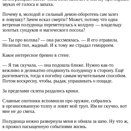
звуках её голоса и запаха.
Почему я, молодой и сильный демон-оборотень сам залез
в ловушку? Зачем искал смерти? Может, потому что одна
ветреная полу́дница переметнулась к колдуну — владельцу
золотых сундуков и магического посоха?
— Ты про волхва? — она рассмеялась. — Я его отравила.
Нелепый тип, жадный. И к тому же страдал геморроем.
Какое интересное бревно в стене.
— Я так скучала, — она подошла ближе. Нужно как-то
вежливо и деликатно отодвинуть полудницу в сторону. Ещё
разгневается, тогда я погибну самым мучительным способом.
Потом воскресну, чтобы, рыдая, упрашивать о пощаде.
За пределами склепа раздались крики.
Славные охотники вспомнили про оружие, собрались
в организованную толпу и ловят мой труп. Им не скучно, вот
мне не до смеха.
Полудница нежно развернула меня и обняла за шею. Ну что ж,
я прожил насыщенную событиями жизнь.