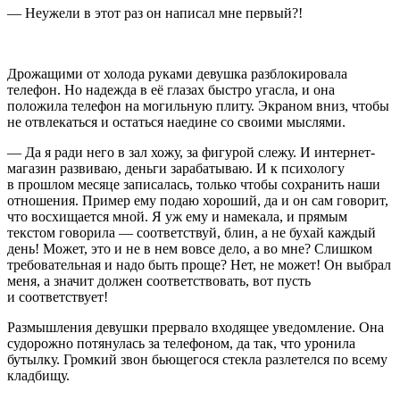
— Неужели в этот раз он написал мне первый?!
Дрожащими от холода руками девушка разблокировала
телефон. Но надежда в её глазах быстро угасла, и она
положила телефон на могильную плиту. Экраном вниз, чтобы
не отвлекаться и остаться наедине со своими мыслями.
— Да я ради него в зал хожу, за фигурой слежу. И интернет-
магазин развиваю, деньги зарабатываю. И к психологу
в прошлом месяце записалась, только чтобы сохранить наши
отношения. Пример ему подаю хороший, да и он сам говорит,
что восхищается мной. Я уж ему и намекала, и прямым
текстом говорила — соответствуй, блин, а не бухай каждый
день! Может, это и не в нем вовсе дело, а во мне? Слишком
требовательная и надо быть проще? Нет, не может! Он выбрал
меня, а значит должен соответствовать, вот пусть
и соответствует!
Размышления девушки прервало входящее уведомление. Она
судорожно потянулась за телефоном, да так, что уронила
бутылку. Громкий звон бьющегося стекла разлетелся по всему
кладбищу.