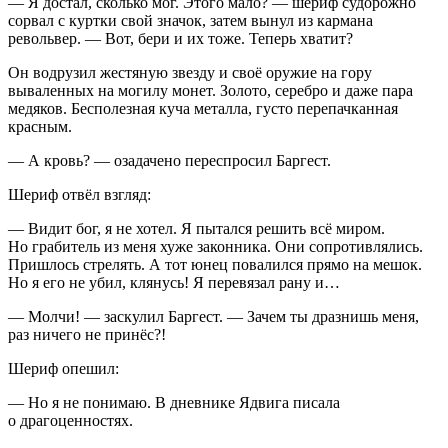
— Я достал, сколько мог. Этого мало? — шериф судорожно
сорвал с куртки свой значок, затем вынул из кармана
револьвер. — Вот, бери и их тоже. Теперь хватит?
Он водрузил жестяную звезду и своё оружие на гору
вываленных на могилу монет. Золото, серебро и даже пара
медяков. Бесполезная куча металла, густо перепачканная
красным.
— А кровь? — озадачено переспросил Баргест.
Шериф отвёл взгляд:
— Видит бог, я не хотел. Я пытался решить всё миром.
Но грабитель из меня хуже законника. Они сопротивлялись.
Пришлось стрелять. А тот юнец повалился прямо на мешок.
Но я его не убил, клянусь! Я перевязал рану и…
— Молчи! — заскулил Баргест. — Зачем ты дразнишь меня,
раз ничего не принёс?!
Шериф опешил:
— Но я не понимаю. В дневнике Ядвига писала
о драгоценностях.