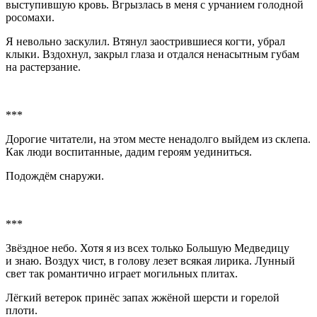
выступившую кровь. Вгрызлась в меня с урчанием голодной
росомахи.
Я невольно заскулил. Втянул заострившиеся когти, убрал
клыки. Вздохнул, закрыл глаза и отдался ненасытным губам
на растерзание.
***
Дорогие читатели, на этом месте ненадолго выйдем из склепа.
Как люди воспитанные, дадим героям уединиться.
Подождём снаружи.
***
Звёздное небо. Хотя я из всех только Большую Медведицу
и знаю. Воздух чист, в голову лезет всякая лирика. Лунный
свет так романтично играет могильных плитах.
Лёгкий ветерок принёс запах жжёной шерсти и горелой
плоти.