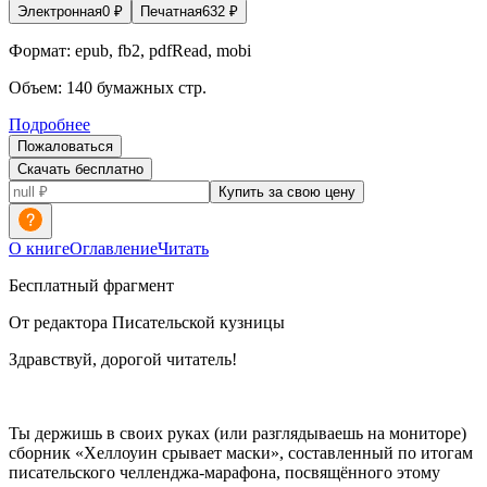
Электронная
0
₽
Печатная
632
₽
Формат:
epub, fb2, pdfRead, mobi
Объем:
140
бумажных стр.
Подробнее
Пожаловаться
Скачать бесплатно
Купить за свою цену
О книге
Оглавление
Читать
Бесплатный фрагмент
От редактора Писательской кузницы
Здравствуй, дорогой читатель!
Ты держишь в своих руках (или разглядываешь на мониторе)
сборник «Хеллоуин срывает маски», составленный по итогам
писательского челленджа-марафона, посвящённого этому