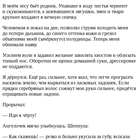
В моём лесу бьёт родник. Упавшие в воду листья чернеют
и скукоживаются, а зазевавшиеся лягушки, змеи и твари
крупнее впадают в вечную спячку.
Человеком я лежал на дне, позволял струям холодить меня
до потери дыхания, до синего оттенка кожи и грезил
объятиями моей (зачёркнуто) полудницы. Теперь меня
обнимали наяву.
Усилием воли я задавил желание завилять хвостом и облизать
тонкий нос. Оборотни не щенки домашней
суки
, дрессировке
не поддаются.
Я дёрнулся. Ещё раз, сильнее, хотя знал, что легче прогрызть
насквозь землю, чем вырваться из ласковых ладошек. Если
прядки серебряных волос сожмут мои руки сильнее, придётся
отращивать новые ладони.
Прорычал:
— Иди к чёрту!
Ангелочек мягко улыбнулась. Шепнула:
— Как скажешь! — резко и больно укусила за губу, всосала