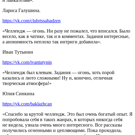
и лайкателям».
Лариса Галушина.
https://vk.com/clubrissabadzen
«Челлендж — огонь. Ни разу не пожалел, что вписался. Было
весело, как в чатике, так и в комментах. Задания интересные,
а анонимность неплохо так интриги добавила».
Иван Тутынин
https://vk.com/ivantutynin
«Челлендж был клевым. Задания — огонь, хоть порой
казались и люто сложными! Ну и, конечно, отличная
творческая атмосфера!»
Юлия Синкина
https://vk.com/baklazhcan
«Спасибо за крутой челлендж. Это был очень богатый опыт. Я
попробовала себя в таких жанрах, в которых никогда себя
не видела, узнала очень много интересного. Все рассказы
получились огненными и цепляющими. Пока проходила,