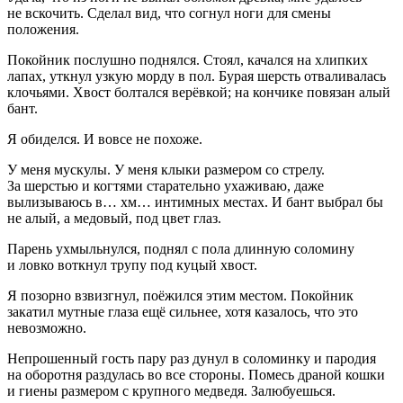
не вскочить. Сделал вид, что согнул ноги для смены
положения.
Покойник послушно поднялся. Стоял, качался на хлипких
лапах, уткнул узкую морду в пол. Бурая шерсть отваливалась
клочьями. Хвост болтался
верёвк
ой; на кончике повязан алый
бант.
Я обиделся. И вовсе не похоже.
У меня мускулы. У меня клыки размером со стрелу.
За шерстью и когтями старательно ухаживаю, даже
вылизываюсь в… хм… интимных местах. И бант выбрал бы
не алый, а медовый, под цвет глаз.
Парень ухмыльнулся, поднял с пола длинную соломину
и ловко воткнул трупу под куцый хвост.
Я позорно взвизгнул, поёжился этим местом. Покойник
закатил мутные глаза ещё сильнее, хотя казалось, что это
невозможно.
Непрошенный гость пару раз дунул в соломинку и пародия
на оборотня раздулась во все стороны. Помесь драной кошки
и гиены размером с крупного медведя. Залюбуешься.