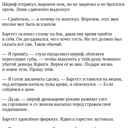
Шериф отпрянул, выронив нож, но не закричал и не бросился
прочь. Лишь сдавленно выдохнул:
— Сработало, — и почему-то хохотнул. Впрочем, этот звук
вполне мог быть всхлипом.
Баргест склонил голову на бок, давая ему время прийти
в себя. Он догадывался, чего хочет гость. Но тот должен был
сказать всё сам. Таков обычай.
— Я пришёл, — глухо продолжил шериф, облизнув
пересохшие губы, — чтобы выкупить у тебя душу безвинно
убитой девицы Ядвиги. Верни её ко мне. Подари жизнь
и новое тело. Прошу тебя.
— Я готов заключить сделку, — Баргест уставился на мешок,
под которым натекла лужа крови, и облизнулся. — Если
сойдёмся в цене.
— Да-да, — шериф дрожащими руками развязал узел
на горловине и со звоном высыпал перед стражем своё
подношение.
Баргест удивлённо фыркнул. Ядвига горестно застонала.