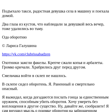
Подъехало такси, радостная девушка села в машину и поехала
домой.
Два глаза из кустов, что наблюдали за девушкой весь вечер,
тоже удалились во тьму.
Ода оборотню
© Лариса Галушина
https://vk.com/clubrissabadzen
Охотники зажгли факелы. Крепче сжали копья и арбалеты.
Громко кричали. Храбрились друг перед другом.
Смельчака войти в склеп не нашлось.
В склепе сидел оборотень. Я. Раненный и смертельно
опасный.
Я выжидал, когда догадаются послать гонца за единственным
оружием, способным убить оборотня. Хочу умереть без
воплощения в другое существо. Ну, давайте же, сообразите! Я
сам внушил мысль о поимке оборотня на заброшенном