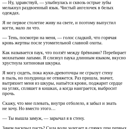
— Ну, здравствуй, — улыбнулась и сквозь острые зубы
мелькнул раздвоенный язык. Чистый ангелочек в белых
одеждах.
Я не первое столетие живу на свете, и поэтому выпустил
когти, мало ли что.
— Тень, посмотри на меня, — голос сладкий, что горячая
кровь жертвы после утомительной славной охоты.
Как называется паук, что ползёт между брёвнами? Перебирает
мохнатыми лапами. Я слизнул паука длинным языком, вкусно
хрустнула хитиновая шкурка.
Я могу сидеть, пока жуки-древоточцы не сгрызут стену
в пыль, но полудница не отвяжется. Раз пришла, значит,
вытряхнет меня из шкуры, напьётся крови, поджарит сердце
на углях, спляшет в кишках, а когда наиграется, выбросит
прочь.
Скажу, что мне плевать, внутри отболело, я забыл и знать
не хочу. Но вместо этого…
— Ты вышла замуж, — зарычал я в стену.
Зачем раскрыл пасть? Сила воли залегает в спячку при первых