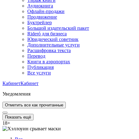
Тираж книги
Аудиокнига
Офлайн-продажи
Продвижение
Буктрейлер
Большой издательский пакет
Rideró для бизнеса
Юридический советник
Дополнительные услуги
Расшифровка текста
Перевод
Книги в аэропортах
Публикация
Все услуги
Кабинет
Кабинет
Уведомления
Отметить все как прочитанные
Показать ещё
18
+