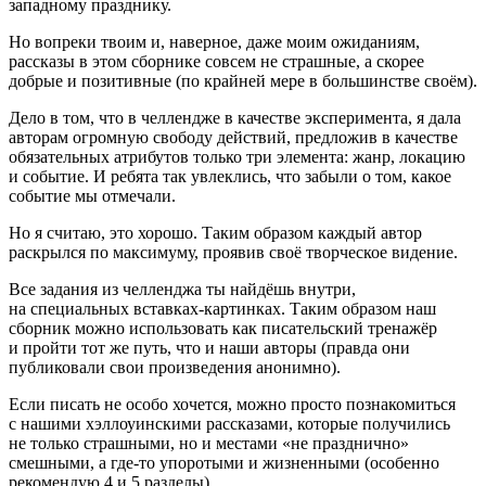
западному празднику.
Но вопреки твоим и, наверное, даже моим ожиданиям,
рассказы в этом сборнике совсем не страшные, а скорее
добрые и позитивные (по крайней мере в большинстве своём).
Дело в том, что в челлендже в качестве эксперимента, я дала
авторам огромную свободу действий, предложив в качестве
обязательных атрибутов только три элемента: жанр, локацию
и событие. И ребята так увлеклись, что забыли о том, какое
событие мы отмечали.
Но я считаю, это хорошо. Таким образом каждый автор
раскрылся по максимуму, проявив своё творческое видение.
Все задания из челленджа ты найдёшь внутри,
на специальных вставках-картинках. Таким образом наш
сборник можно использовать как писательский тренажёр
и пройти тот же путь, что и наши авторы (правда они
публиковали свои произведения анонимно).
Если писать не особо хочется, можно просто познакомиться
с нашими хэллоуинскими рассказами, которые получились
не только страшными, но и местами «не празднично»
смешными, а где-то упоротыми и жизненными (особенно
рекомендую 4 и 5 разделы).