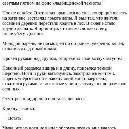
светлым пятном на фоне кладбищенской темноты.
Нос не ошибся. Этот запах врывался во сны, топорщил шерсть
на загривке, заставлял грызть лапы. Я выл так, что жители
соседней деревни перестали ходить в лес. В склепе стало
трудно дышать. Я прикинул, что легко сломаю стену,
но не убегу. Догонит.
Молодой парень, не посмотрел по сторонам, уверенно зашёл,
склонился над покойником.
Провёл руками над трупом, от древних слов воздух загустел.
Покойный раздался вширь и в длину, покрылся тёмной
шерстью. Ноги и руки вытянулись, заострились когтями.
Парень упёрся ногой в чавкнувший живот мертвеца,
схватился руками за волосатые уши и растянул их до размеров
ослиных.
Осмотрел придирчиво и остался доволен.
Крикнул звонко:
— Встать!
Удача, что из ноги не выпал обломок древка, мне удалось