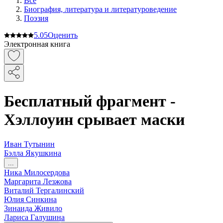
Все
Биография, литература и литературоведение
Поэзия
5.0
5
Оценить
Электронная книга
Бесплатный фрагмент -
Хэллоуин срывает маски
Иван Тутынин
Бэлла Якушкина
...
Ника Милосердова
Маргарита Лезжова
Виталий Тергалинский
Юлия Синкина
Зинаида Живило
Лариса Галушина