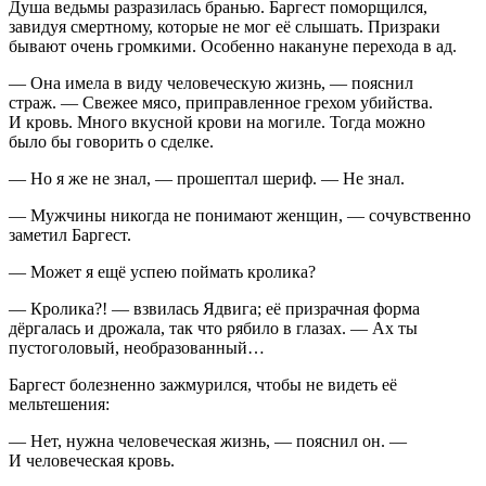
Душа ведьмы разразилась бранью. Баргест поморщился,
завидуя смертному, которые не мог её слышать. Призраки
бывают очень громкими. Особенно накануне перехода в ад.
— Она имела в виду человеческую жизнь, — пояснил
страж. — Свежее мясо, приправленное грехом убийства.
И кровь. Много вкусной крови на могиле. Тогда можно
было бы говорить о сделке.
— Но я же не знал, — прошептал шериф. — Не знал.
— Мужчины никогда не понимают женщин, — сочувственно
заметил Баргест.
— Может я ещё успею поймать кролика?
— Кролика?! — взвилась Ядвига; её призрачная форма
дёргалась и дрожала, так что рябило в глазах. — Ах ты
пустоголовый, необразованный…
Баргест болезненно зажмурился, чтобы не видеть её
мельтешения:
— Нет, нужна человеческая жизнь, — пояснил он. —
И человеческая кровь.