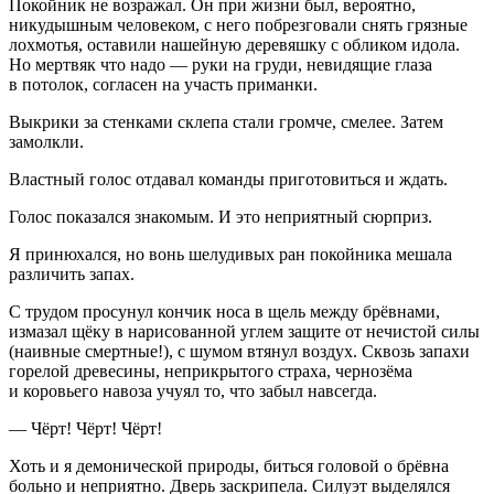
Покойник не возражал. Он при жизни был, вероятно,
никудышным человеком, с него побрезговали снять грязные
лохмотья, оставили нашейную деревяшку с обликом идола.
Но мертвяк что надо — руки на груди, невидящие глаза
в потолок, согласен на участь приманки.
Выкрики за стенками склепа стали громче, смелее. Затем
замолкли.
Властный голос отдавал команды приготовиться и ждать.
Голос показался знакомым. И это неприятный сюрприз.
Я принюхался, но вонь шелудивых ран покойника мешала
различить запах.
С трудом просунул кончик носа в щель между брёвнами,
измазал щёку в нарисованной углем защите от нечистой силы
(наивные смертные!), с шумом втянул воздух. Сквозь запахи
горелой древесины, неприкрытого страха, чернозёма
и коровьего навоза учуял то, что забыл навсегда.
— Чёрт! Чёрт! Чёрт!
Хоть и я демонической природы, биться головой о брёвна
больно и неприятно. Дверь заскрипела. Силуэт выделялся