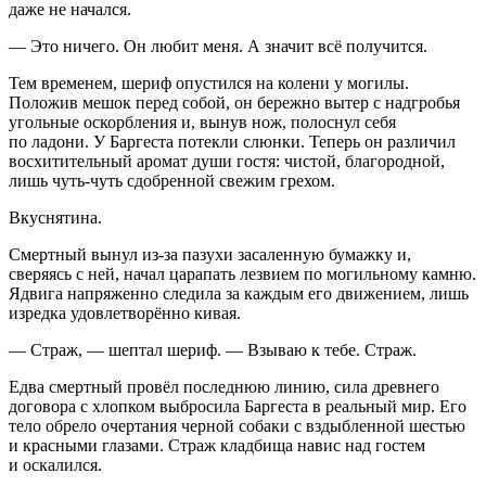
даже не начался.
— Это ничего. Он любит меня. А значит всё получится.
Тем временем, шериф опустился на колени у могилы.
Положив мешок перед собой, он бережно вытер с надгробья
угольные оскорбления и, вынув нож, полоснул себя
по ладони. У Баргеста потекли слюнки. Теперь он различил
восхитительный аромат души гостя: чистой, благородной,
лишь чуть-чуть сдобренной свежим грехом.
Вкуснятина.
Смертный вынул из-за пазухи засаленную бумажку и,
сверяясь с ней, начал царапать
лезв
ием по могильному камню.
Ядвига напряженно следила за каждым его движением, лишь
изредка удовлетворённо кивая.
— Страж, — шептал шериф. — Взываю к тебе. Страж.
Едва смертный провёл последнюю линию, сила древнего
договора с хлопком выбросила Баргеста в реальный мир. Его
тело обрело очертания черной собаки с вздыбленной шестью
и красными глазами. Страж кладбища навис над гостем
и оскалился.