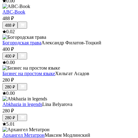
0.0
0
ABC-Book
488
₽
488
₽
0.0
2
Богородская трава
Александр Филатов-Тоцкий
400
₽
400
₽
0.0
0
Бизнес на простом языке
Хильгат Асадов
280
₽
280
₽
0.0
0
Abkhazia in legends
Lina Belyarova
280
₽
280
₽
5.0
1
Архангел Метатрон
Максим Модлинский