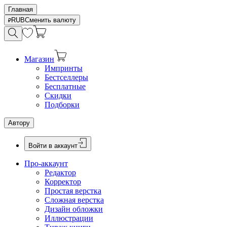
Главная
RUB
Сменить валюту
Магазин
Импринты
Бестселлеры
Бесплатные
Скидки
Подборки
Автору
Войти в аккаунт
Про-аккаунт
Редактор
Корректор
Простая верстка
Сложная верстка
Дизайн обложки
Иллюстрации