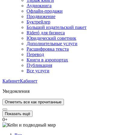
Тираж книги
Аудиокнига
Офлайн-продажи
Продвижение
Буктрейлер
Большой издательский пакет
Rideró для бизнеса
Юридический советник
Дополнительные услуги
Расшифровка текста
Перевод
Книги в аэропортах
Публикация
Все услуги
Кабинет
Кабинет
Уведомления
Отметить все как прочитанные
Показать ещё
0
+