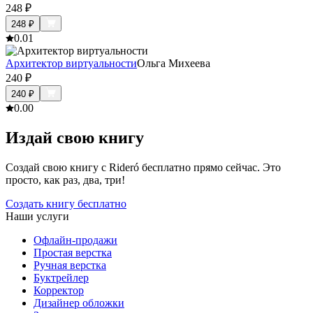
248
₽
248
₽
0.0
1
Архитектор виртуальности
Ольга Михеева
240
₽
240
₽
0.0
0
Издай свою книгу
Создай свою книгу с Rideró бесплатно прямо сейчас. Это
просто, как раз, два, три!
Создать книгу бесплатно
Наши услуги
Офлайн-продажи
Простая верстка
Ручная верстка
Буктрейлер
Корректор
Дизайнер обложки