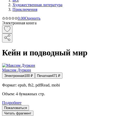
Все
Художественная литература
Приключения
0.0
0
Оценить
Электронная книга
Кейн и подводный мир
Максим Дуркин
Электронная
100
₽
Печатная
471
₽
Формат:
epub, fb2, pdfRead, mobi
Объем:
4
бумажных стр.
Подробнее
Пожаловаться
Читать фрагмент