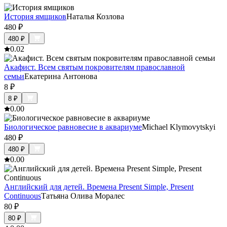
История ямщиков
Наталья Козлова
480
₽
480
₽
0.0
2
Акафист. Всем святым покровителям православной
семьи
Екатерина Антонова
8
₽
8
₽
0.0
0
Биологическое равновесие в аквариуме
Michael Klymovytskyi
480
₽
480
₽
0.0
0
Английский для детей. Времена Present Simple, Present
Continuous
Татьяна Олива Моралес
80
₽
80
₽