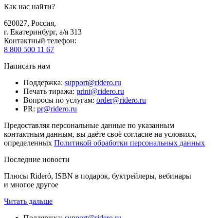
Как нас найти?
620027
,
Россия
,
г. Екатеринбург, а/я 313
Контактный телефон
:
8 800 500 11 67
Написать нам
Поддержка
:
support@ridero.ru
Печать тиража
:
print@ridero.ru
Вопросы по услугам
:
order@ridero.ru
PR
:
pr@ridero.ru
Предоставляя персональные данные по указанным
контактным данным, вы даёте своё согласие на условиях,
определенных
Политикой обработки персональных данных
Последние новости
Плюсы Rideró, ISBN в подарок, буктрейлеры, вебинары
и многое другое
Читать дальше
Поддержка
:
support@ridero.ru