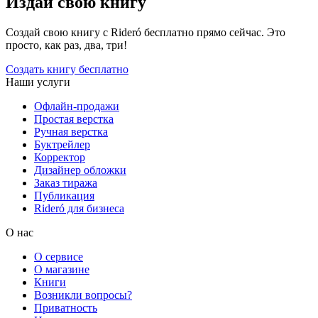
Издай свою книгу
Создай свою книгу с Rideró бесплатно прямо сейчас. Это
просто, как раз, два, три!
Создать книгу бесплатно
Наши услуги
Офлайн-продажи
Простая верстка
Ручная верстка
Буктрейлер
Корректор
Дизайнер обложки
Заказ тиража
Публикация
Rideró для бизнеса
О нас
О сервисе
О магазине
Книги
Возникли вопросы?
Приватность