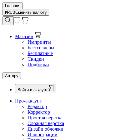
Главная
RUB
Сменить валюту
Магазин
Импринты
Бестселлеры
Бесплатные
Скидки
Подборки
Автору
Войти в аккаунт
Про-аккаунт
Редактор
Корректор
Простая верстка
Сложная верстка
Дизайн обложки
Иллюстрации