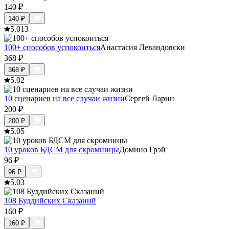
140
₽
140
₽
5.0
13
100+ способов успокоиться
Анастасия Левандовски
368
₽
368
₽
5.0
2
10 сценариев на все случаи жизни
Сергей Ларин
200
₽
200
₽
5.0
5
10 уроков БДСМ для скромницы
Домино Грэй
96
₽
96
₽
5.0
3
108 Буддийских Сказаний
160
₽
160
₽