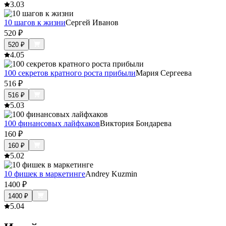
3.0
3
10 шагов к жизни
Сергей Иванов
520
₽
520
₽
4.0
5
100 секретов кратного роста прибыли
Мария Сергеева
516
₽
516
₽
5.0
3
100 финансовых лайфхаков
Виктория Бондарева
160
₽
160
₽
5.0
2
10 фишек в маркетинге
Andrey Kuzmin
1400
₽
1400
₽
5.0
4