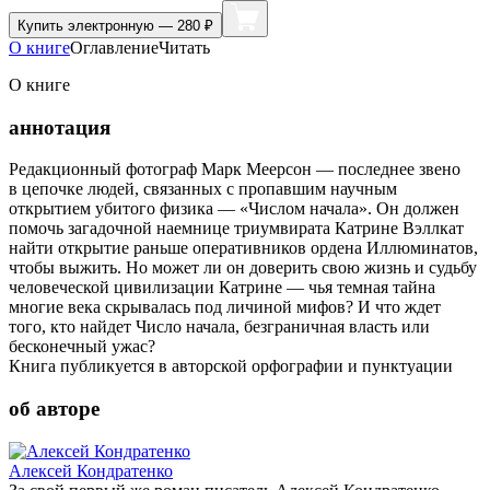
Купить
электронную — 280 ₽
О книге
Оглавление
Читать
О книге
аннотация
Редакционный фотограф Марк Меерсон — последнее звено
в цепочке людей, связанных с пропавшим научным
открытием убитого физика — «Числом начала». Он должен
помочь загадочной наемнице триумвирата Катрине Вэллкат
найти открытие раньше оперативников ордена Иллюминатов,
чтобы выжить. Но может ли он доверить свою жизнь и судьбу
человеческой цивилизации Катрине — чья темная тайна
многие века скрывалась под личиной мифов? И что ждет
того, кто найдет Число начала, безграничная власть или
бесконечный ужас?
Книга публикуется в авторской орфографии и пунктуации
об авторе
Алексей Кондратенко