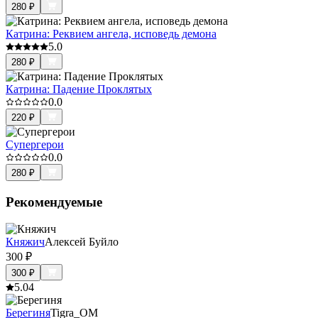
280
₽
Катрина: Реквием ангела, исповедь демона
5.0
280
₽
Катрина: Падение Проклятых
0.0
220
₽
Супергерои
0.0
280
₽
Рекомендуемые
Княжич
Алексей Буйло
300
₽
300
₽
5.0
4
Берегиня
Tigra_OM