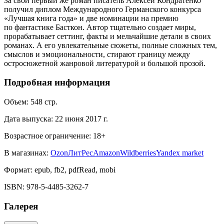
За свой первый же роман писатель Алексей Кондратенко
получил диплом Международного Германского конкурса
«Лучшая книга года» и две номинации на премию
по фантастике Басткон. Автор тщательно создает миры,
прорабатывает сеттинг, факты и мельчайшие детали в своих
романах. А его увлекательные сюжеты, полные сложных тем,
смыслов и эмоциональности, стирают границу между
остросюжетной жанровой литературой и большой прозой.
Подробная информация
Объем:
548
стр.
Дата выпуска:
22 июня 2017 г.
Возрастное ограничение:
18
+
В магазинах:
Ozon
ЛитРес
Amazon
Wildberries
Yandex market
Формат:
epub, fb2, pdfRead, mobi
ISBN:
978-5-4485-3262-7
Галерея