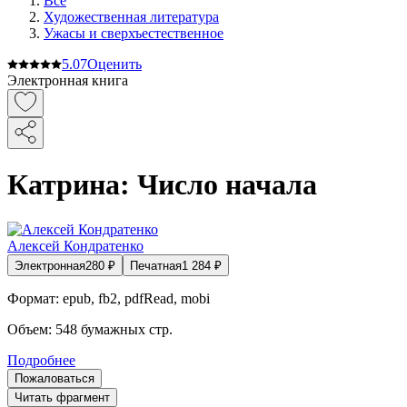
Все
Художественная литература
Ужасы и сверхъестественное
5.0
7
Оценить
Электронная книга
Катрина: Число начала
Алексей Кондратенко
Электронная
280
₽
Печатная
1 284
₽
Формат:
epub, fb2, pdfRead, mobi
Объем:
548
бумажных стр.
Подробнее
Пожаловаться
Читать фрагмент