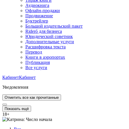
Тираж книги
Аудиокнига
Офлайн-продажи
Продвижение
Буктрейлер
Большой издательский пакет
Rideró для бизнеса
Юридический советник
Дополнительные услуги
Расшифровка текста
Перевод
Книги в аэропортах
Публикация
Все услуги
Кабинет
Кабинет
Уведомления
Отметить все как прочитанные
Показать ещё
18
+