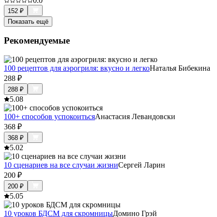
0.0
152
₽
Показать ещё
Рекомендуемые
100 рецептов для аэрогриля: вкусно и легко
Наталья Бибекина
288
₽
288
₽
5.0
8
100+ способов успокоиться
Анастасия Левандовски
368
₽
368
₽
5.0
2
10 сценариев на все случаи жизни
Сергей Ларин
200
₽
200
₽
5.0
5
10 уроков БДСМ для скромницы
Домино Грэй