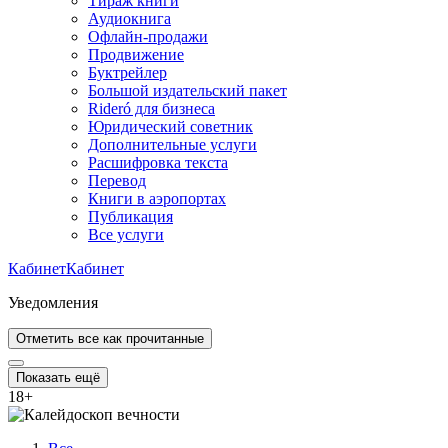
Тираж книги
Аудиокнига
Офлайн-продажи
Продвижение
Буктрейлер
Большой издательский пакет
Rideró для бизнеса
Юридический советник
Дополнительные услуги
Расшифровка текста
Перевод
Книги в аэропортах
Публикация
Все услуги
Кабинет
Кабинет
Уведомления
Отметить все как прочитанные
Показать ещё
18
+