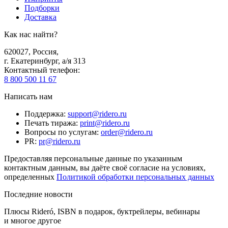
Подборки
Доставка
Как нас найти?
620027
,
Россия
,
г. Екатеринбург, а/я 313
Контактный телефон
:
8 800 500 11 67
Написать нам
Поддержка
:
support@ridero.ru
Печать тиража
:
print@ridero.ru
Вопросы по услугам
:
order@ridero.ru
PR
:
pr@ridero.ru
Предоставляя персональные данные по указанным
контактным данным, вы даёте своё согласие на условиях,
определенных
Политикой обработки персональных данных
Последние новости
Плюсы Rideró, ISBN в подарок, буктрейлеры, вебинары
и многое другое