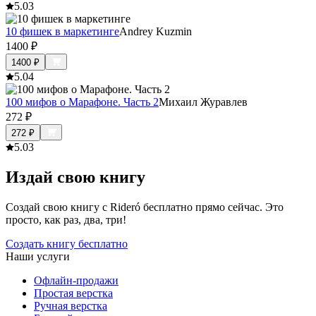
5.0
3
10 фишек в маркетинге
Andrey Kuzmin
1400
₽
1400
₽
5.0
4
100 мифов о Марафоне. Часть 2
Михаил Журавлев
272
₽
272
₽
5.0
3
Издай свою книгу
Создай свою книгу с Rideró бесплатно прямо сейчас. Это
просто, как раз, два, три!
Создать книгу бесплатно
Наши услуги
Офлайн-продажи
Простая верстка
Ручная верстка