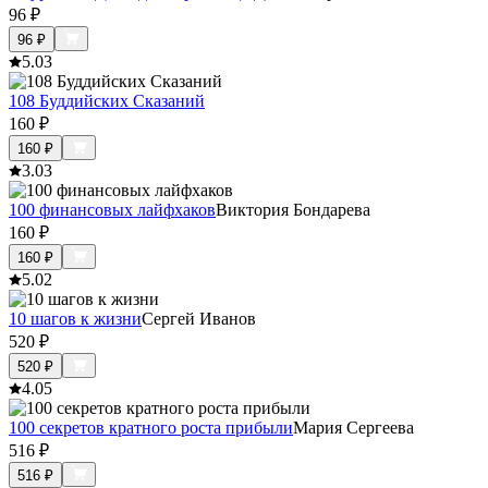
96
₽
96
₽
5.0
3
108 Буддийских Сказаний
160
₽
160
₽
3.0
3
100 финансовых лайфхаков
Виктория Бондарева
160
₽
160
₽
5.0
2
10 шагов к жизни
Сергей Иванов
520
₽
520
₽
4.0
5
100 секретов кратного роста прибыли
Мария Сергеева
516
₽
516
₽