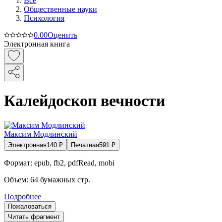
Все
Общественные науки
Психология
0.0
0
Оценить
Электронная книга
Калейдоскоп вечности
Максим Модлинский
Электронная
140
₽
Печатная
591
₽
Формат:
epub, fb2, pdfRead, mobi
Объем:
64
бумажных стр.
Подробнее
Пожаловаться
Читать фрагмент