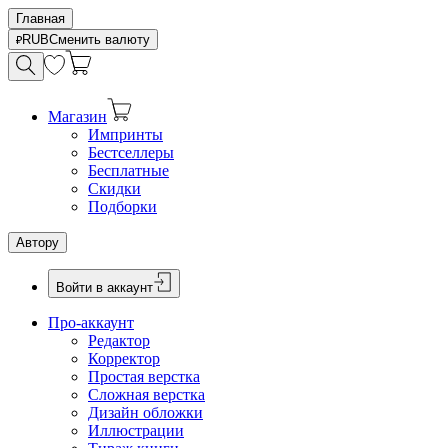
Главная
RUB
Сменить валюту
Магазин
Импринты
Бестселлеры
Бесплатные
Скидки
Подборки
Автору
Войти в аккаунт
Про-аккаунт
Редактор
Корректор
Простая верстка
Сложная верстка
Дизайн обложки
Иллюстрации