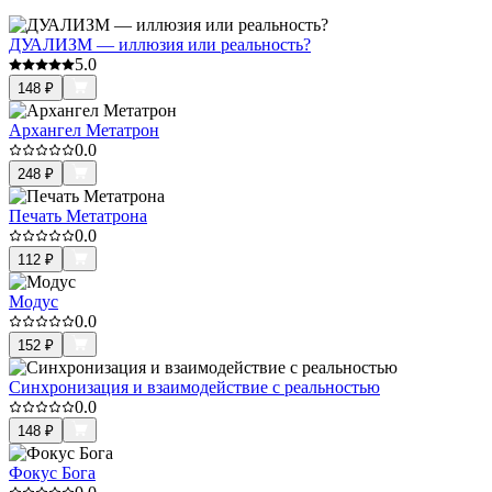
ДУАЛИЗМ — иллюзия или реальность?
5.0
148
₽
Архангел Метатрон
0.0
248
₽
Печать Метатрона
0.0
112
₽
Модус
0.0
152
₽
Синхронизация и взаимодействие с реальностью
0.0
148
₽
Фокус Бога