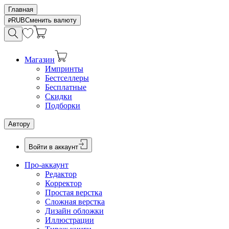
Главная
RUB
Сменить валюту
Магазин
Импринты
Бестселлеры
Бесплатные
Скидки
Подборки
Автору
Войти в аккаунт
Про-аккаунт
Редактор
Корректор
Простая верстка
Сложная верстка
Дизайн обложки
Иллюстрации