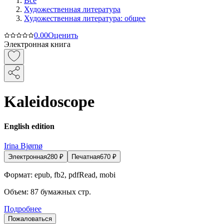
Все
Художественная литература
Художественная литература: общее
0.0
0
Оценить
Электронная книга
Kaleidoscope
English edition
Irina Bjørnø
Электронная
280
₽
Печатная
670
₽
Формат:
epub, fb2, pdfRead, mobi
Объем:
87
бумажных стр.
Подробнее
Пожаловаться