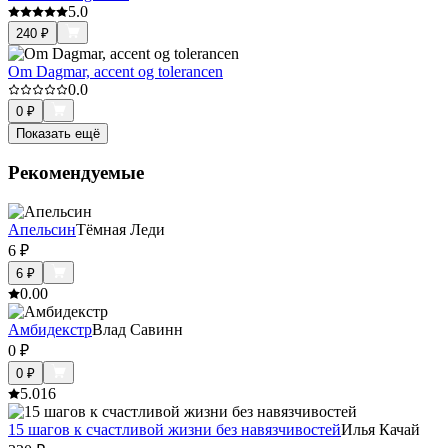
5.0
240
₽
Om Dagmar, accent og tolerancen
0.0
0
₽
Показать ещё
Рекомендуемые
Апельсин
Тёмная Леди
6
₽
6
₽
0.0
0
Амбидекстр
Влад Савинн
0
₽
0
₽
5.0
16
15 шагов к счастливой жизни без навязчивостей
Илья Качай