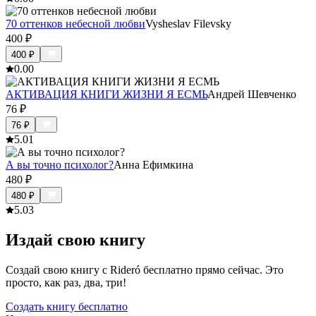
70 оттенков небесной любви
Vysheslav Filevsky
400
₽
400
₽
0.0
0
АКТИВАЦИЯ КНИГИ ЖИЗНИ Я ЕСМЬ
Андрей Шевченко
76
₽
76
₽
5.0
1
А вы точно психолог?
Анна Ефимкина
480
₽
480
₽
5.0
3
Издай свою книгу
Создай свою книгу с Rideró бесплатно прямо сейчас. Это
просто, как раз, два, три!
Создать книгу бесплатно