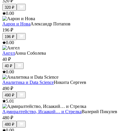
320
₽
320
₽
0.0
0
Аарон и Нова
Александр Потапов
196
₽
196
₽
0.0
0
Ангел
Анна Соболева
40
₽
40
₽
0.0
0
Аналитика и Data Science
Никита Сергеев
490
₽
490
₽
5.0
1
Адмиралтейство, Исаакий… и Стрелка
Валерий Пикулев
480
₽
480
₽
0.0
0