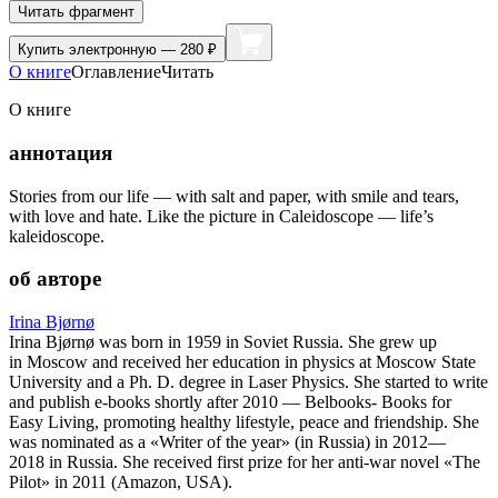
Читать фрагмент
Купить
электронную — 280 ₽
О книге
Оглавление
Читать
О книге
аннотация
Stories from our life — with salt and paper, with smile and tears,
with love and hate. Like the picture in Caleidoscope — life’s
kaleidoscope.
об авторе
Irina Bjørnø
Irina Bjørnø was born in 1959 in Soviet Russia. She grew up
in Moscow and received her education in physics at Moscow State
University and a Ph. D. degree in Laser Physics. She started to write
and publish e-books shortly after 2010 — Belbooks- Books for
Easy Living, promoting healthy lifestyle, peace and friendship. She
was nominated as a «Writer of the year» (in Russia) in 2012—
2018 in Russia. She received first prize for her anti-war novel «The
Pilot» in 2011 (Amazon, USA).