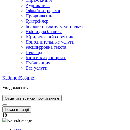
Тираж книги
Аудиокнига
Офлайн-продажи
Продвижение
Буктрейлер
Большой издательский пакет
Rideró для бизнеса
Юридический советник
Дополнительные услуги
Расшифровка текста
Перевод
Книги в аэропортах
Публикация
Все услуги
Кабинет
Кабинет
Уведомления
Отметить все как прочитанные
Показать ещё
18
+