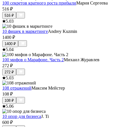
100 секретов кратного роста прибыли
Мария Сергеева
516
₽
516
₽
5.0
3
10 фишек в маркетинге
Andrey Kuzmin
1400
₽
1400
₽
5.0
4
100 мифов о Марафоне. Часть 2
Михаил Журавлев
272
₽
272
₽
5.0
3
108 отражений
Максим Мейстер
108
₽
108
₽
5.0
6
10 опор для бизнеса
J. Ti
600
₽