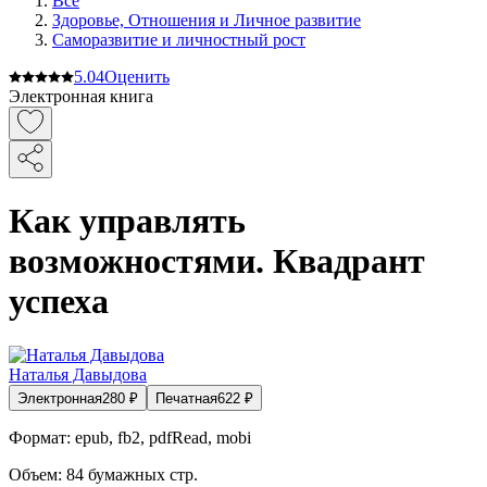
Все
Здоровье, Отношения и Личное развитие
Саморазвитие и личностный рост
5.0
4
Оценить
Электронная книга
Как управлять
возможностями. Квадрант
успеха
Наталья Давыдова
Электронная
280
₽
Печатная
622
₽
Формат:
epub, fb2, pdfRead, mobi
Объем:
84
бумажных стр.