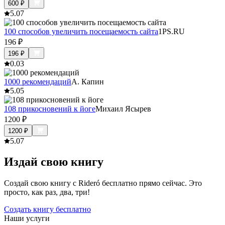
600
₽
5.0
7
100 способов увеличить посещаемость сайта
1PS.RU
196
₽
196
₽
0.0
3
1000 рекомендаций
А. Капин
5.0
5
108 прикосновений к йоге
Михаил Ясырев
1200
₽
1200
₽
5.0
7
Издай свою книгу
Создай свою книгу с Rideró бесплатно прямо сейчас. Это
просто, как раз, два, три!
Создать книгу бесплатно
Наши услуги