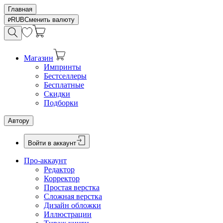
Главная
RUB
Сменить валюту
Магазин
Импринты
Бестселлеры
Бесплатные
Скидки
Подборки
Автору
Войти в аккаунт
Про-аккаунт
Редактор
Корректор
Простая верстка
Сложная верстка
Дизайн обложки
Иллюстрации