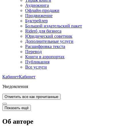
Тираж книги
Аудиокнига
Офлайн-продажи
Продвижение
Буктрейлер
Большой издательский пакет
Rideró для бизнеса
Юридический советник
Дополнительные услуги
Расшифровка текста
Перевод
Книги в аэропортах
Публикация
Все услуги
Кабинет
Кабинет
Уведомления
Отметить все как прочитанные
Показать ещё
Об авторе