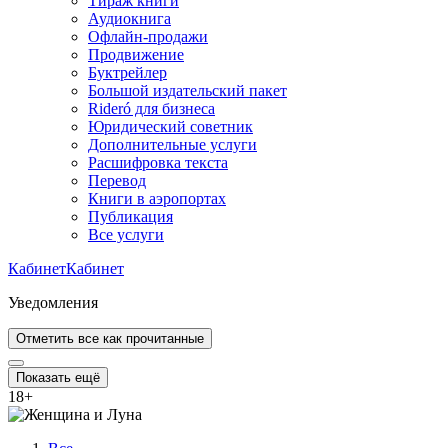
Тираж книги
Аудиокнига
Офлайн-продажи
Продвижение
Буктрейлер
Большой издательский пакет
Rideró для бизнеса
Юридический советник
Дополнительные услуги
Расшифровка текста
Перевод
Книги в аэропортах
Публикация
Все услуги
Кабинет
Кабинет
Уведомления
Отметить все как прочитанные
Показать ещё
18
+