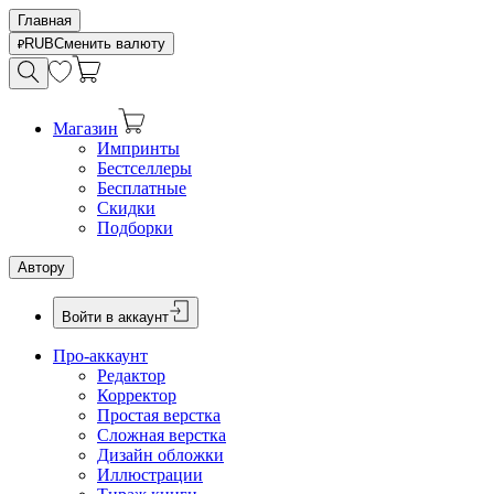
Главная
RUB
Сменить валюту
Магазин
Импринты
Бестселлеры
Бесплатные
Скидки
Подборки
Автору
Войти в аккаунт
Про-аккаунт
Редактор
Корректор
Простая верстка
Сложная верстка
Дизайн обложки
Иллюстрации