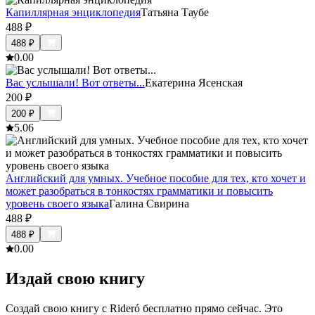
Капиллярная энциклопедия
Татьяна Таубе
488
₽
488
₽
0.0
0
Вас услышали! Вот ответы...
Екатерина Ясенская
200
₽
200
₽
5.0
6
Английский для умных. Учебное пособие для тех, кто хочет и
может разобраться в тонкостях грамматики и повысить
уровень своего языка
Галина Свирина
488
₽
488
₽
0.0
0
Издай свою книгу
Создай свою книгу с Rideró бесплатно прямо сейчас. Это