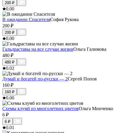
200
₽
0.0
0
В ожидании Спасителя
София Рукова
200
₽
200
₽
0.0
0
Гальдраставы на все случаи жизни
Ольга Галимова
480
₽
480
₽
0.0
2
Думай и богатей по-русски — 2
Сергей Попов
160
₽
160
₽
0.0
0
Схемы клумб из многолетних цветов
Ольга Минченко
6
₽
6
₽
0.0
1