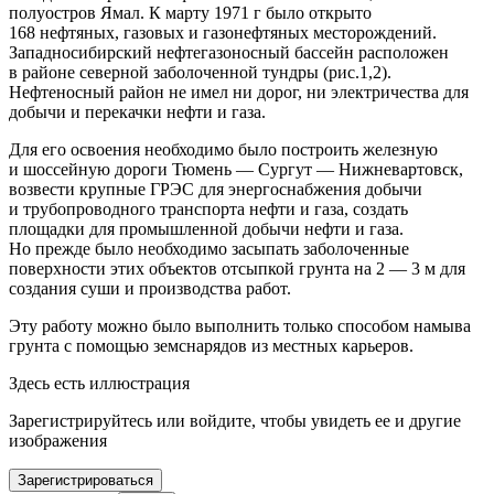
полуостров Ямал. К марту 1971 г было открыто
168 нефтяных, газовых и газонефтяных месторож­дений.
Западносибирский нефтегазоносный бассейн расположен
в районе северной заболоченной тундры (рис.1,2).
Нефтеносный район не имел ни до­рог, ни электричества для
добычи и перекачки неф­ти и газа.
Для его освоения необходимо было построить железную
и шоссейную дороги Тюмень — Сургут — Нижневартовск,
возвести крупные ГРЭС для энергоснабжения добычи
и трубопроводного транспорта нефти и газа, создать
площадки для промышленной добычи нефти и газа.
Но прежде было необходимо засыпать заболоченные
поверхности этих объектов отсыпкой грунта на 2 — 3 м для
создания суши и производства работ.
Эту ра­боту можно было выполнить только способом на­мыва
грунта с помощью земснарядов из местных карьеров.
Здесь есть иллюстрация
Зарегистрируйтесь или войдите, чтобы увидеть ее и другие
изображения
Зарегистрироваться