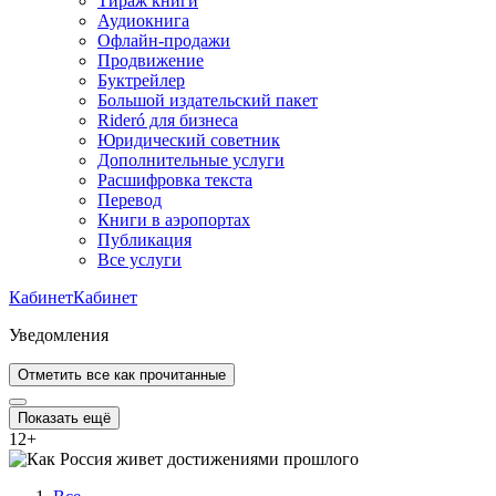
Тираж книги
Аудиокнига
Офлайн-продажи
Продвижение
Буктрейлер
Большой издательский пакет
Rideró для бизнеса
Юридический советник
Дополнительные услуги
Расшифровка текста
Перевод
Книги в аэропортах
Публикация
Все услуги
Кабинет
Кабинет
Уведомления
Отметить все как прочитанные
Показать ещё
12
+