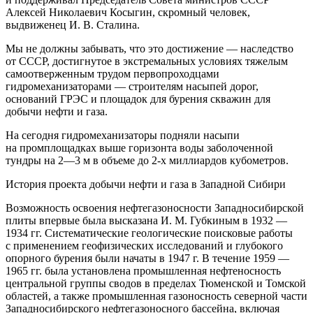
Алексей Николаевич Косыгин, скромный человек,
выдвиженец И. В. Сталина.
Мы не должны забывать, что это достижение — наследство
от СССР, достигнутое в экстремальных условиях тяжелым
самоотверженным трудом первопроходцами
гидромеханизаторами — строителям насыпей дорог,
оснований ГРЭС и площадок для бурения скважин для
добычи нефти и газа.
На сегодня гидромеханизаторы подняли насыпи
на промплощадках выше горизонта воды заболоченной
тундры на 2—3 м в объеме до 2-х миллиардов кубометров.
История проекта добычи нефти и газа в Западной Сибири
Возможность освоения нефтегазоносности За­падносибирской
плиты впервые была высказана И. М. Губкиным в 1932 —
1934 гг. Систематические геологические поисковые работы
с применением геофизических исследований и глубокого
опорного бурения были начаты в 1947 г. В течение 1959 —
1965 гг. была установлена промышленная нефтеносность
центральной группы сводов в пре­делах Тюменской и Томской
областей, а также про­мышленная газоносность северной части
Западно­сибирского нефтегазоносного бассейна, включая