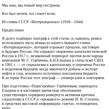
Мы наш, мы новый мир построим,
Кто был ничем, тот станет всем.
Из гимна СССР «Интер
нацио
нал» (1918—1944)
Предисловие
Я долго подбирал эпиграф к этой статье, и, наконец, решил
использовать часть абзаца из нашего бывшего гимна
«Интер
нацио
нал», который отражает прошлое, настоящее
и будущее
Росси
и. Он отражает свержение капиталистической
Росси
и в 1917 г., незаконный переворот против воли народа
компанией М. С. Горбачева, Б.Н.
Ельцин
а и спецслужб США
в 1991 г. — от социализма к капитализму, и перемены
Росси
и
в недалеком будущем, когда закончится добыча и экспорт
нефти и газа, основного источника пополнения бюджета.
К истории
Росси
и этот эпиграф — универсален и повторяем.
При подготовке «Перестройки» Горбачевым, переворота
Ельцин
а и в настоящее время (как обоснование
существующих порядков) развернута активная критика
социализма в СССР и «кровавого» режима И. В. Сталина
в средствах массовой информации: газетах, телевидении,
кино.