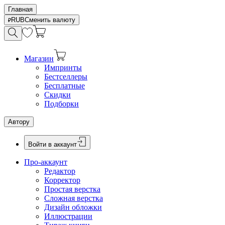
Главная
RUB
Сменить валюту
Магазин
Импринты
Бестселлеры
Бесплатные
Скидки
Подборки
Автору
Войти в аккаунт
Про-аккаунт
Редактор
Корректор
Простая верстка
Сложная верстка
Дизайн обложки
Иллюстрации