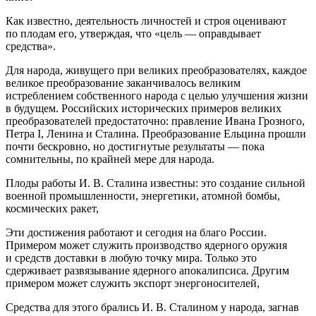
Как известно, деятельность личностей и строя оценивают
по плодам его, утверждая, что «цель — оправдывает
средства».
Для народа, живущего при великих преобразователях, каждое
великое преобразование заканчивалось великим
истреблением собственного народа с целью улучшения жизни
в будущем.
Росси
йских исторических примеров великих
преобразователей предостаточно: правление Ивана Грозного,
Петра I, Ленина и Сталина. Преобразование
Ельцин
а прошли
почти бескровно, но достигнутые результаты — пока
сомнительны, по крайней мере для народа.
Плоды работы И. В. Сталина известны: это создание сильной
военной промышленности, энергетики, атомной бомбы,
космических ракет,
Эти достижения работают и сегодня на благо
Росси
и.
Примером может служить производство ядерного оружия
и средств доставки в любую точку мира. Только это
сдерживает развязывание ядерного апокалипсиса. Другим
примером может служить экспорт энергоносителей,
Средства для этого брались И. В. Сталином у народа, загнав