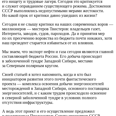
его нищету и трудовые лагеря. Сегодня это критикуется
и служит оправданием существующего режима. Достижения
СССР выполнялись недопустимыми мерами жестокости.
Но какой прок от критики давно ушедших из жизни?
Сегодня я не слышу критики на наших современных воров —
миллионеров — мистеров Твистеров: владельцев газет,
Интернета, заводов, судов, пароходов. Да и принятия мер
по их пресечению воровства из бюджета почти никаких, хотя
наш
президент
старается избавиться от их влияния.
Мы знаем, что экспорт нефти и газа сегодня являются главной
составляющей бюджета
Росси
и. Его добыча происходит
в заболоченной тундре Западной Сибири, местами
за Северным полярным кругом.
Своей статьей я хотел напомнить, когда и кто был
инициатором развития этого почти фантастического
проекта — комплекса освоения добычи энергоносителей
месторождений в Западной Сибири, основного поставщика
энергоносителей, и с каким трудом происходило освоение
в северной заболоченной тундре в условиях полного
отсутствия инфраструктуры.
А ведь этот проект и его осуществление предложил
и поддерживал Председатель Совета министров СССР