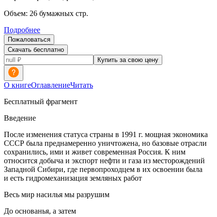
Объем:
26
бумажных стр.
Подробнее
Пожаловаться
Скачать бесплатно
Купить за свою цену
О книге
Оглавление
Читать
Бесплатный фрагмент
Введение
После изменения статуса страны в 1991 г. мощная экономика
СССР была преднамеренно уничтожена, но базовые отрасли
сохранились, ими и живет современная
Росси
я. К ним
относится добыча и экспорт нефти и газа из месторождений
Западной Сибири, где первопроходцем в их освоении была
и есть гидромеханизация земляных работ
Весь мир
насил
ья мы разрушим
До основанья, а затем