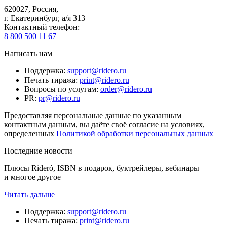
620027
,
Россия
,
г. Екатеринбург, а/я 313
Контактный телефон
:
8 800 500 11 67
Написать нам
Поддержка
:
support@ridero.ru
Печать тиража
:
print@ridero.ru
Вопросы по услугам
:
order@ridero.ru
PR
:
pr@ridero.ru
Предоставляя персональные данные по указанным
контактным данным, вы даёте своё согласие на условиях,
определенных
Политикой обработки персональных данных
Последние новости
Плюсы Rideró, ISBN в подарок, буктрейлеры, вебинары
и многое другое
Читать дальше
Поддержка
:
support@ridero.ru
Печать тиража
:
print@ridero.ru