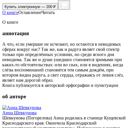
Купить
электронную — 200 ₽
О книге
Оглавление
Читать
О книге
аннотация
А что, если умершие не исчезают, но остаются в невидимых
сферах вокруг нас? Так же, как и радуга являет свой спектр
только при определённых условиях, но среди ясного дня
невидима. Так же и души ушедших становятся зримыми при
каких-то обстоятельствах: или во снах, или в видениях, когда
слёзы воспоминаний становятся тем самым дождём, при
котором видна радуга, а свет сердца, отражаясь от ливня слёз,
являет нам дорогой образ.
Книга публикуется в авторской орфографии и пунктуации
об авторе
Анна Шевкунова
Шевкунова (Погорелова) Анна родилась в станице Кущевской
Краснодарского края. Окончила Краснодарский