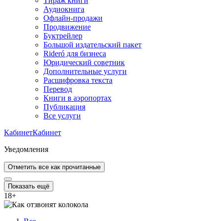
Тираж книги
Аудиокнига
Офлайн-продажи
Продвижение
Буктрейлер
Большой издательский пакет
Rideró для бизнеса
Юридический советник
Дополнительные услуги
Расшифровка текста
Перевод
Книги в аэропортах
Публикация
Все услуги
Кабинет
Кабинет
Уведомления
Отметить все как прочитанные
Показать ещё
18
+