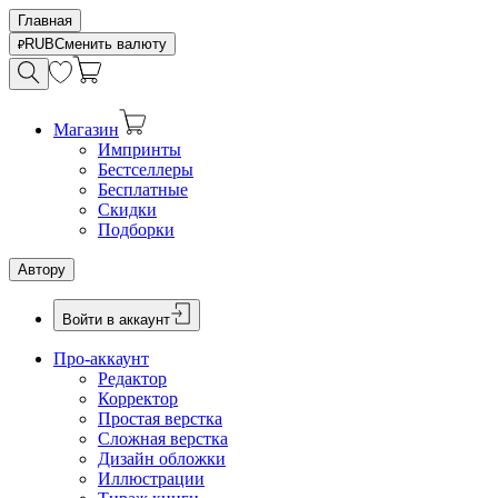
Главная
RUB
Сменить валюту
Магазин
Импринты
Бестселлеры
Бесплатные
Скидки
Подборки
Автору
Войти в аккаунт
Про-аккаунт
Редактор
Корректор
Простая верстка
Сложная верстка
Дизайн обложки
Иллюстрации