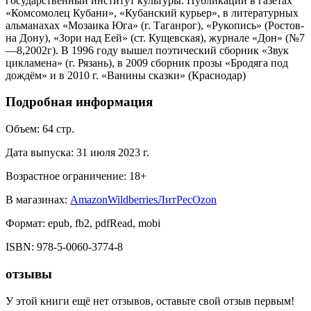
государственный институт культуры. Публикации в газетах
«Комсомолец Кубани», «Кубанский курьер», в литературных
альманахах «Мозаика Юга» (г. Таганрог), «Рукопись» (Ростов-
на Дону), «Зори над Еей» (ст. Кущевская), журнале «Дон» (№7
—8,2002г). В 1996 году вышел поэтический сборник «Звук
цикламена» (г. Рязань), в 2009 сборник прозы «Бродяга под
дождём» и в 2010 г. «Ванины сказки» (Краснодар)
Подробная информация
Объем:
64
стр.
Дата выпуска:
31 июля 2023 г.
Возрастное ограничение:
18
+
В магазинах:
Amazon
Wildberries
ЛитРес
Ozon
Формат:
epub, fb2, pdfRead, mobi
ISBN:
978-5-0060-3774-8
отзывы
У этой книги ещё нет отзывов, оставьте свой отзыв первым!