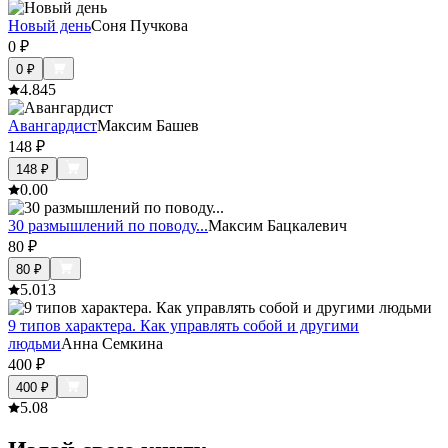
Новый день
Соня Пучкова
0
₽
0
₽
4.8
45
Авангардист
Максим Башев
148
₽
148
₽
0.0
0
30 размышлений по поводу...
Максим Бацкалевич
80
₽
80
₽
5.0
13
9 типов характера. Как управлять собой и другими
людьми
Анна Семкина
400
₽
400
₽
5.0
8