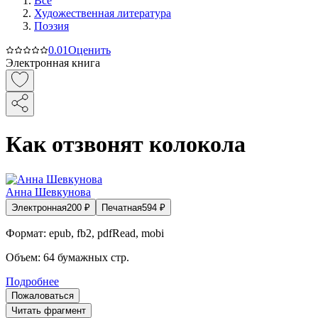
Все
Художественная литература
Поэзия
0.0
1
Оценить
Электронная книга
Как отзвонят колокола
Анна Шевкунова
Электронная
200
₽
Печатная
594
₽
Формат:
epub, fb2, pdfRead, mobi
Объем:
64
бумажных стр.
Подробнее
Пожаловаться
Читать фрагмент