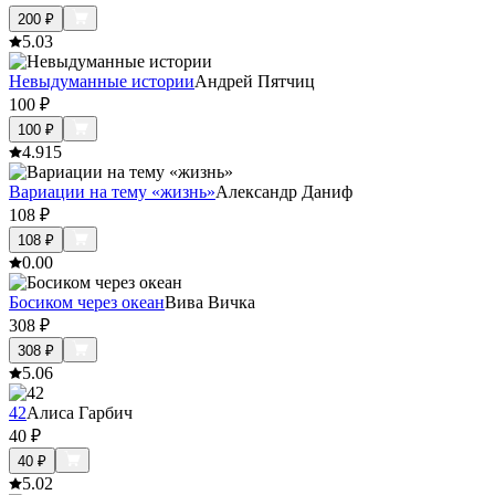
200
₽
5.0
3
Невыдуманные истории
Андрей Пятчиц
100
₽
100
₽
4.9
15
Вариации на тему «жизнь»
Александр Даниф
108
₽
108
₽
0.0
0
Босиком через океан
Вива Вичка
308
₽
308
₽
5.0
6
42
Алиса Гарбич
40
₽
40
₽
5.0
2