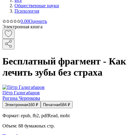
Все
Общественные науки
Психология
0.0
0
Оценить
Электронная книга
Бесплатный фрагмент - Как
лечить зубы без страха
Пётр Галигабаров
Ригина Черенкова
Электронная
160
₽
Печатная
584
₽
Формат:
epub, fb2, pdfRead, mobi
Объем:
88
бумажных стр.