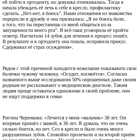
ей пойти к ортодонту, но девушка отнекивалась. Тогда я
начала убеждать её лечь к себе в кресло, профилактику
сделать. „Нет-нет, я боюсь“. Наши отношения из знакомства
переросли в дружбу и она призналась: „Я не боюсь боли,
а того, что ты перестанешь со мной общаться из-за
запущенности моего рта“. Я всё-таки уговорила её пройти
осмотр. Насчитали 14 зубов для лечения и процесс пошёл.
В результате и к ортодонту она пошла, исправила прикус.
Сдерживал её страх осуждения».
Рядом с этой причиной находится нежелание показывать свои
болячки чужому человеку. «Осудит, посмеётся». Согласно
названного выше исследования 50% опрошенных даже своим
родным не рассказывают о медицинском диагнозе. Таким
людям проще оставаться одинокими в своей проблеме, они
не ищут поддержки в семье.
Ригина Черенкова: «Лечится у меня «мальчик» 38 лет. Он
впервые пришёл с мамой, в 36 лет. Я думала, что он очень
сильно боится, но нет. Сел в кресло и было очень много
разрушенных зубов. Спокойно пролечили и на второй приём