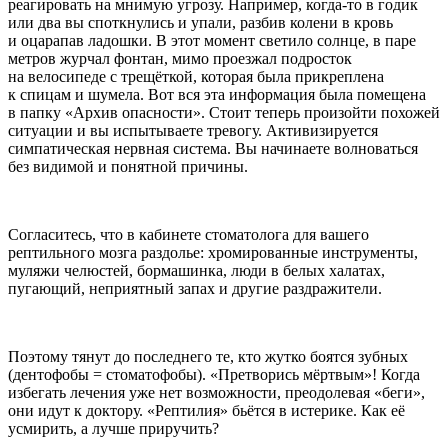
реагировать на мнимую угрозу. Например, когда-то в годик
или два вы споткнулись и упали, разбив колени в кровь
и оцарапав ладошки. В этот момент светило солнце, в паре
метров журчал фонтан, мимо проезжал
подрост
ок
на велосипеде с трещёткой, которая была прикреплена
к спицам и шумела. Вот вся эта информация была помещена
в папку «Архив опасности». Стоит теперь произойти похожей
ситуации и вы испытываете тревогу. Активизируется
симпатическая нервная система. Вы начинаете волноваться
без видимой и понятной причины.
Согласитесь, что в кабинете стоматолога для вашего
рептильного мозга раздолье: хромированные инструменты,
муляжи челюстей, бормашинка, люди в белых халатах,
пугающий, неприятный запах и другие раздражители.
Поэтому тянут до последнего те, кто жутко боятся зубных
(дентофобы = стоматофобы). «Претворись мёртвым»! Когда
избегать лечения уже нет возможности, преодолевая «беги»,
они идут к доктору. «Рептилия» бьётся в истерике. Как её
усмирить, а лучше приручить?