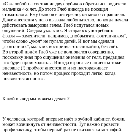
«С жалобой на состояние двух зубиков обратились родители
мальчика 4-х лет. До этого Глеб никогда не посещал
стоматолога. Ему было всё интересно, он много спрашивал.
Даже анестезия у него вызвала любопытство, но когда начала
действовать заморозка гелем, Глеб испугался новых
ощущений. Следом укольчик. Я стараюсь употреблять
фразы — заменители, например, „побрызгать фонтанчиком“,
чтобы слово „укол“ не пугало детей. И вот мы сделали
„фонтанчик“, мальчик воспринял это спокойно, без слёз.
Во второй приём Глеб уже не волновался совершенно,
поскольку знал про ощущения онемения от геля, предвидел,
что будет происходить… Иногда взрослые пациенты тоже
впервые (!) пробуют анестезию и их настораживает
неизвестность, но потом процесс проходит легко, когда
появляется ясность».
Какой вывод мы можем сделать?
У человека, который впервые идёт в зубной кабинет, боязнь
может возникнуть от неизвестности. Тут важно провести
профилактику, чтобы первый раз не оказался катастрофой.