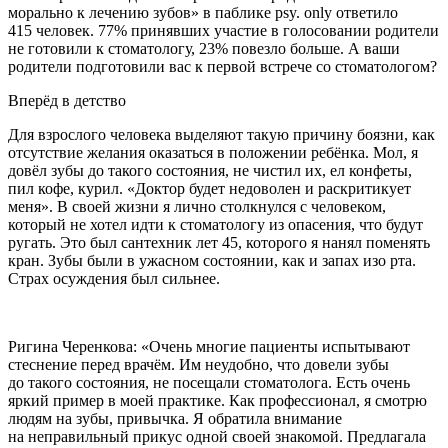
морально к лечению зубов» в паблике psy. only ответило
415 человек. 77% принявших участие в голосовании родители
не готовили к стоматологу, 23% повезло больше. А ваши
родители подготовили вас к первой встрече со стоматологом?
Вперёд в детство
Для взрослого человека выделяют такую причину боязни, как
отсутствие желания оказаться в положении ребёнка. Мол, я
довёл зубы до такого состояния, не чистил их, ел конфеты,
пил кофе,
курил
. «Доктор будет недоволен и раскритикует
меня». В своей жизни я лично столкнулся с человеком,
который не хотел идти к стоматологу из опасения, что будут
ругать. Это был сантехник лет 45, которого я нанял поменять
кран. Зубы были в ужасном состоянии, как и запах изо рта.
Страх осуждения был сильнее.
Ригина Черенкова: «Очень многие пациенты испытывают
стеснение перед врачём. Им неудобно, что довели зубы
до такого состояния, не посещали стоматолога. Есть очень
яркий пример в моей практике. Как профессионал, я смотрю
людям на зубы, привычка. Я обратила внимание
на неправильный прикус одной своей знакомой. Предлагала