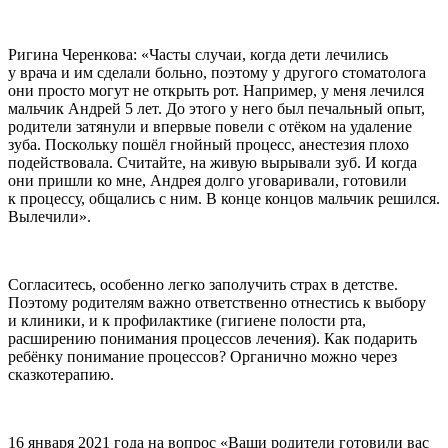
Ригина Черенкова: «Часты случаи, когда дети лечились
у врача и им сделали больно, поэтому у другого стоматолога
они просто могут не открыть рот. Например, у меня лечился
мальчик Андрей 5 лет. До этого у него был печальный опыт,
родители затянули и впервые повели с отёком на удаление
зуба. Поскольку пошёл гнойный процесс, анестезия плохо
подействовала. Считайте, на живую вырывали зуб. И когда
они пришли ко мне, Андрея долго уговаривали, готовили
к процессу, общались с ним. В конце концов мальчик решился.
Вылечили».
Согласитесь, особенно легко заполучить страх в детстве.
Поэтому родителям важно ответственно отнестись к выбору
и клиники, и к профилактике (гигиене полости рта,
расширению понимания процессов лечения). Как подарить
ребёнку понимание процессов? Органично можно через
сказкотерапию.
16 января 2021 года на вопрос «Ваши родители готовили вас