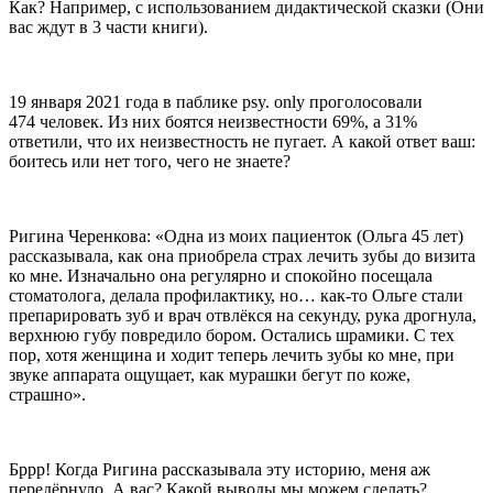
Как? Например, с использованием дидактической сказки (Они
вас ждут в 3 части книги).
19 января 2021 года в паблике psy. only проголосовали
474 человек. Из них боятся неизвестности 69%, а 31%
ответили, что их неизвестность не пугает. А какой ответ ваш:
боитесь или нет того, чего не знаете?
Ригина Черенкова: «Одна из моих пациенток (Ольга 45 лет)
рассказывала, как она приобрела страх лечить зубы до визита
ко мне. Изначально она регулярно и спокойно посещала
стоматолога, делала профилактику, но… как-то Ольге стали
препарировать зуб и врач отвлёкся на секунду, рука дрогнула,
верхнюю губу повредило бором. Остались шрамики. С тех
пор, хотя женщина и ходит теперь лечить зубы ко мне, при
звуке аппарата ощущает, как мурашки бегут по коже,
страшно».
Бррр! Когда Ригина рассказывала эту историю, меня аж
передёрнуло. А вас? Какой выводы мы можем сделать?