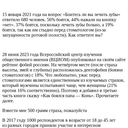
15 января 2021 года на вопрос «Боитесь ли вы лечить зубы»
ответило 680 человек. 56% боятся, 44% нажали на кнопку
«нет». 37% боятся, поскольку лечить зубы больно, а 19%
боятся, так как им стыдно перед стоматологом (из-за
запущенности ротовой полости). Как ответите вы?
28 июня 2023 года Все
росси
йский центр изучения
общественного мнения (ВЦИОМ) опубликовал на своём сайте
рейтинг фобий
росси
ян. На четвёртом месте (после страха
высоты, змей и глубины) расположилась дентофобия (боязни
стоматологов) с 18%. Что любопытно, ужас перед
стоматологами является единственным из изучаемых страхов,
который мужчины испытывают чаще, чем женщины (21%
против 16% соответственно). Поэтому я добавил в третью
часть книги сказку «Как боялся папа — Конь». Прочитаете
далее.
Взвести мне 500 грамм страха, пожалуйста
В 2017 году 1000 респондентов в возрасте от 18 до 45 лет
из разных городов приняли участие в интересном