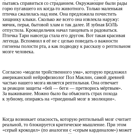
пытаясь справиться со страданием. Окружающие были рады
горю пугавшего их когда-то животного. Только маленькая
птичка сжалилась над ним. Она предложила почистить
хищнику клыки. Сколько же всего она извлекла наружу:
мячик, перья, бытовой хлам и так далее. И зубная БОЛЬ
отпустила. Крокодильчик начал танцевать и радоваться.
Птичка Тари навсегда стала его другом. Вот такая красивая
легенда. Вспомнил я её не с целью поведать о важности
гигиены полости рта, а как подводку к рассказу о рептильном
мозге человека.
Согласно «модели тройственного ума», которую предложил
америк
анский нейрофизиолог Пол Маклин, самой древней
частью нашего мозга является рептильная. Она отвечает
за реакции защиты «бей — беги — претворись мёртвым».
За выживание. Можно было бы объяснить страх похода
к зубному, опираясь на «триединый мозг в эволюции».
Когда возникает опасность, которую рептильный мозг считает
реальной, то блокируется критическое мышление. При этом
«серый крокодил» (по аналогии с «серым кардиналом») может