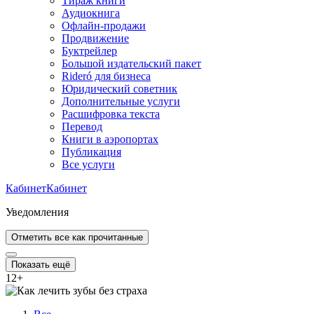
Тираж книги
Аудиокнига
Офлайн-продажи
Продвижение
Буктрейлер
Большой издательский пакет
Rideró для бизнеса
Юридический советник
Дополнительные услуги
Расшифровка текста
Перевод
Книги в аэропортах
Публикация
Все услуги
Кабинет
Кабинет
Уведомления
Отметить все как прочитанные
Показать ещё
12
+