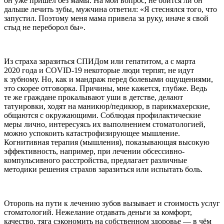
он уже пришёл без мамы. На мой вопрос, не боится ли он
дальше лечить зубы, мужчина ответил: «Я стеснялся того, что
запустил. Поэтому меня мама привела за руку, иначе я свой
стыд не переборол бы».
Из страха заразиться
СПИД
ом или гепатитом, а с марта
2020 года и
COVID
-19 некоторые люди терпят, не идут
к зубному. Но, как и мандраж перед болевыми ощущениями,
это скорее отговорка. Причины, мне кажется, глубже. Ведь
те же граждане прокалывают уши в детстве, делают
татуировки, ходят на маникюр/
педик
юр, в парикмахерские,
общаются с окружающими. Соблюдая профилактические
меры лично, интересуясь их выполнением стоматологией,
можно успокоить катастрофизирующее мышление.
Когнитивная терапия (мышления), показывающая высокую
эффективность, например, при лечении обсессивно-
компульсивного расстройства, предлагает различные
методики решения страхов заразиться или испытать боль.
Оторопь на пути к лечению зубов вызывает и стоимость услуг
стоматологий. Нежелание отдавать деньги за комфорт,
качество, тяга сэкономить на собственном здоровье — в чём