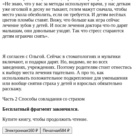
«
Не знаю, что у вас за методы используют врачи, у нас деткам
уже иголкой в десну не тыкают, гелем мажут сначала, чтобы
место укола обезболить, если он требуется. И детям весёлых
цветов пломбы ставят. Вижу, что больше как игра сейчас
лечение зубов у детей. И после лечения доктора что-то дарят
малышам, они довольные уходят. Так что стресс стараются
детям играючи снять
».
Я согласен с Ольгой. Сейчас в стоматологиях и мультики
включают, и подарки дарят. Но, видимо, не во всех
заведениях, учреждениях. Поэтому родителям стоит отнестись
к выбору места лечения тщательно. А про то, как
использовать положительное подкрепление для уменьшения
или вообще снятия страха у детей и взрослых обязательно
расскажу.
Часть 2 Способы совладания со страхом
Бесплатный фрагмент закончился.
Купите книгу, чтобы продолжить чтение.
Электронная
160
₽
Печатная
584
₽