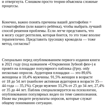
и отвергнута. Слишком просто теория объясняла сложные
процессы.
Конечно, важно понять причины вашей дентофобии =
стоматофобии (или вашего ребёнка), чтобы выбрать лучший
способ решения проблемы. Если легче представить, что
в мозгу сидит рептилия, которая боится, то это тоже вполне
терапевтично. Представить трусишку крокодила — тоже
метод, согласны?
Специально перед опубликованием первого издания книги
в 2021 году (под названием «Откровения Зубной феи») я
провёл на площадке популярного паблика @psy. only
несколько опросов. Аудитория площадки — это 89,6%
женщины и 10,4% мужчины. 91,5% женщин в возрасте
от 18 до 54 лет (наиболее активная аудитория в возрасте 35—
44 года — 35,1%). Среди мужчин 33,2% от 25 до 34 лет, 27,4%
от 35 до 44 лет. Паблик специализируется на психологии,
опубликовании популярных видео по теме самопознания.
Ниже вы увидите результаты опросов, которые служат
общему пониманию ситуации.