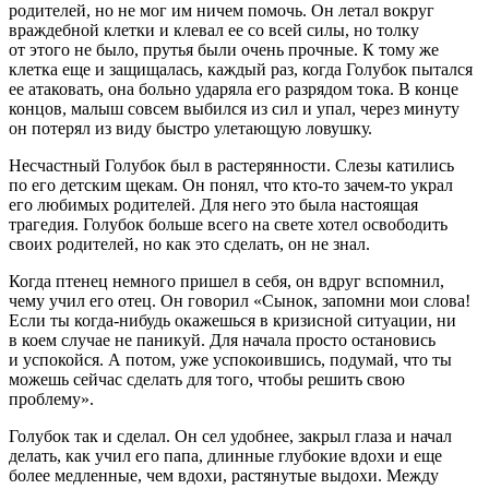
родителей, но не мог им ничем помочь. Он летал вокруг
враждебной клетки и клевал ее со всей силы, но толку
от этого не было, прутья были очень прочные. К тому же
клетка еще и защищалась, каждый раз, когда Голубок пытался
ее атаковать, она больно ударяла его разрядом тока. В конце
концов, малыш совсем выбился из сил и упал, через минуту
он потерял из виду быстро улетающую ловушку.
Несчастный Голубок был в растерянности. Слезы катились
по его детским щекам. Он понял, что кто-то зачем-то украл
его любимых родителей. Для него это была настоящая
трагедия. Голубок больше всего на свете хотел освободить
своих родителей, но как это сделать, он не знал.
Когда птенец немного пришел в себя, он вдруг вспомнил,
чему учил его отец. Он говорил «Сынок, запомни мои слова!
Если ты когда-нибудь окажешься в кризисной ситуации, ни
в коем случае не паникуй. Для начала просто остановись
и успокойся. А потом, уже успокоившись, подумай, что ты
можешь сейчас сделать для того, чтобы решить свою
проблему».
Голубок так и сделал. Он сел удобнее, закрыл глаза и начал
делать, как учил его папа, длинные глубокие вдохи и еще
более медленные, чем вдохи, растянутые выдохи. Между