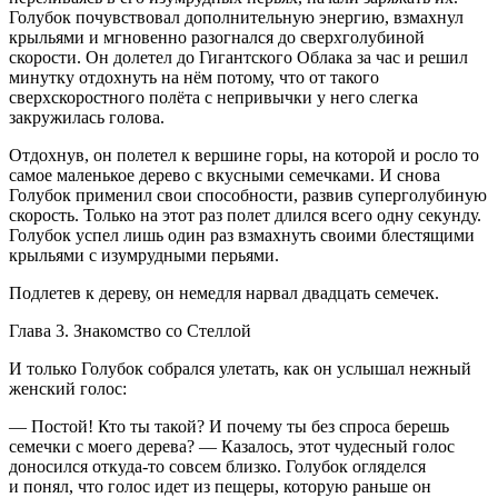
Голубок почувствовал дополнительную энергию, взмахнул
крыльями и мгновенно разогнался до сверхголубиной
скорости. Он долетел до Гигантского Облака за час и решил
минутку отдохнуть на нём потому, что от такого
сверхскоростного полёта с непривычки у него слегка
закружилась голова.
Отдохнув, он полетел к вершине горы, на которой и росло то
самое маленькое дерево с вкусными семечками. И снова
Голубок применил свои способности, развив суперголубиную
скорость. Только на этот раз полет длился всего одну секунду.
Голубок успел лишь один раз взмахнуть своими блестящими
крыльями с изумрудными перьями.
Подлетев к дереву, он немедля нарвал двадцать семечек.
Глава 3. Знакомство со Стеллой
И только Голубок собрался улетать, как он услышал нежный
женский голос:
— Постой! Кто ты такой? И почему ты без спроса берешь
семечки с моего дерева? — Казалось, этот чудесный голос
доносился откуда-то совсем близко. Голубок огляделся
и понял, что голос идет из пещеры, которую раньше он