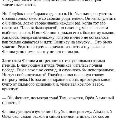
«железные» когти.
Но Голубок не собирался сдаваться. Он был намерен улететь
отсюда только вместе со своими родителями. Он начал улетать
о Феникса, ловко уворачиваясь каждый раз, когда тот его
настигал. Погоня была долгой, но наконец, малыш совсем
выбился из сил. И вот Феникс прижал его к большому камню.
Казалось, теперь маленькому голубю ничего не оставалось,
как только сдаваться и идти Фениксу на закуску… Это было
ужасно! Родители громко кричали из клетки и угрожали
Фениксу, но помочь сыну ничем не могли.
Злые глаза Феникса встретились с испуганными глазами
птенца. В ликующем взгляде Феникса читалась полная
победа. Еще несколько секунд, и случилось бы непоправимое.
Но тут сообразительный Голубок резко повернул голову
в строну неба. Потом он вытаращил глаза, приоткрыл клюв,
будто от сильного удивления и, указывая крылом вверх,
крикнул:
— Эй, Феникс, посмотри туда! Там, кажется, Орёл Алмазный
пролетел!
Феникс, увидев изумление Голубка, поверил ему. Алмазный
Орёл был самой редкой и самой ценной птицей, так как он