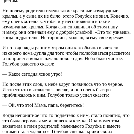
цветом.
Но почему родители имели такие красивые изумрудные
крылья, а у сына их не было, этого Голубок не знал. Конечно,
ему очень хотелось, чтобы и у него появились такие
изумрудные крылья. Когда сын спрашивал об этом папу
и маму, они отвечали ему с доброй улыбкой: «Это ты узнаешь,
когда подрастешь. Не торопись, малыш, всему свое время».
И вот однажды ранним утром они как обычно вылетели
из своего дома-дупла для того чтобы полюбоваться рассветом
и поприветствовать начало нового дня. Небо было чистое.
Голубок радостно сказал:
— Какое сегодня ясное утро!
Но после этих слов, в небе вдруг появилось что-то чёрное.
И это что-то выглядело зловеще, и оно очень быстро
приближалось к ним. Голубок только успел сказать:
— Ой, что это! Мама, папа, берегитесь!
Когда непонятное что-то подлетело к ним, стало понятно, что
это была огромная металлическая клетка. Она моментом
захватила в плен родителей маленького Голубка и вместе
с ними стала удаляться. Голубок слышал крики своих