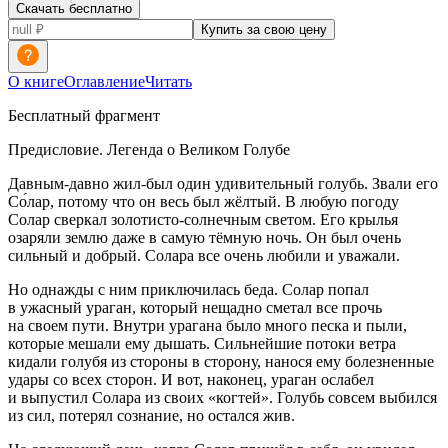
Скачать бесплатно
Купить за свою цену
О книге
Оглавление
Читать
Бесплатный фрагмент
Предисловие. Легенда о Великом Голубе
Давным-давно жил-был один удивительный голубь. Звали его
Со́лар, потому что он весь был жёлтый. В любую погоду
Солар сверкал золотисто-солнечным светом. Его крылья
озаряли землю даже в самую тёмную ночь. Он был очень
сильный и добрый. Солара все очень любили и уважали.
Но однажды с ним приключилась беда. Солар попал
в ужасный ураган, который нещадно сметал все прочь
на своем пути. Внутри урагана было много песка и пыли,
которые мешали ему дышать. Сильнейшие потоки ветра
кидали голубя из стороны в сторону, нанося ему болезненные
удары со всех сторон. И вот, наконец, ураган ослабел
и выпустил Солара из своих «когтей». Голубь совсем выбился
из сил, потерял сознание, но остался жив.