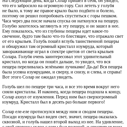
На следующий день, когда Солар пришёл в себя, он увидел,
что его забросило на огромную гору. Сил лететь у голубя
не было, к тому же правое крыло было подбито и болело,
поэтому он решил попробовать спуститься с горы пешком.
Часа через два после начала спуска он наткнулся на пещеру.
Голубю захотелось заглянуть в эту пещеру, и он зашел в нее.
Ему показалось, что из глубины пещеры идет какое-то
свечение, будто там было что-то блестящее, что отражало свет
от его крыльев. Голубь пошёл вглубь таинственной пещеры
и обнаружил там огромный кристалл изумруда, который
завораживающе играл в спектре цветов от света крыльев
Солара. Голубя очень заинтересовал этот удивительный
кристалл, но когда он пошёл дальше, то увидел, что вся
пещера переливалась зелёными лучиками! Да-да! Вся пещера
была усеяна изумрудами, и сверху, и снизу, и слева, и справа!
Вот этого Солар не ожидал увидеть.
Голубь шел по пещере три часа, и все это время вокруг него
сияли кристаллы. И наконец, когда пещера подошла к концу,
Солар ахнул от изумления. Перед ним был сверхогромный
изумруд. Кристалл был в десять раз больше первого
!
Солар еле-еле протиснулся между ним и сводом пещеры.
Посади изумруда был виден свет, значит, пещера оказалась
сквозной, и голубь нашел второй выход из нее. На удивление,
с этой стороны склон с горы был пологий, и спуститься вниз