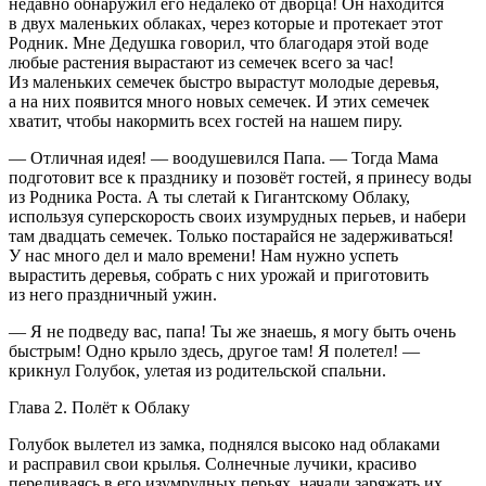
недавно обнаружил его недалеко от дворца! Он находится
в двух маленьких облаках, через которые и протекает этот
Родник. Мне Дедушка говорил, что благодаря этой воде
любые растения вырастают из семечек всего за час!
Из маленьких семечек быстро вырастут молодые деревья,
а на них появится много новых семечек. И этих семечек
хватит, чтобы накормить всех гостей на нашем пиру.
— Отличная идея! — воодушевился Папа. — Тогда Мама
подготовит все к празднику и позовёт гостей, я принесу воды
из Родника Роста. А ты слетай к Гигантскому Облаку,
используя суперскорость своих изумрудных перьев, и набери
там двадцать семечек. Только постарайся не задерживаться!
У нас много дел и мало времени! Нам нужно успеть
вырастить деревья, собрать с них урожай и приготовить
из него праздничный ужин.
— Я не подведу вас, папа! Ты же знаешь, я могу быть очень
быстрым! Одно крыло здесь, другое там! Я полетел! —
крикнул Голубок, улетая из родительской спальни.
Глава 2. Полёт к Облаку
Голубок вылетел из замка, поднялся высоко над облаками
и расправил свои крылья. Солнечные лучики, красиво
переливаясь в его изумрудных перьях, начали заряжать их.