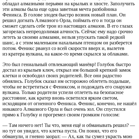
обладал алмазными перьями на крыльях и хвосте. Заполучить
эти алмазы была еще одна заветная мечта разбойника
Феникса. В голове злодея быстро возник новый план. Он
решил догнать Алмазного Орла, поймать его и тогда он
сможет сделать себе трон из настоящих алмазов. В его глазах
загорелась непреодолимая алчность. Сейчас ему надо срочно
лететь за своими алмазами, нельзя упускать такой редкий
шанс, а с этим маленьким нахальным птенцом он разберется
потом. Феникс рванул со всей скорости вверх и, вылетев
из кратера вулкана, на какое-то время скрылся за облаками.
Это был гениальный отвлекающий манёвр! Голубок быстро
достал из крыльев
ключ, открыл им большой крепкий замок
клетки и освободил своих родителей. Все они радостно
обнялись. Голубок сказал им осторожно облететь подальше,
чтобы не встретиться с Фениксом, и подождать его снаружи
вулкана. Только родители успели отлететь на безопасное
расстояние, как кратер вновь осветился ярким светом,
исходящим от огненного Феникса. Феникс, конечно, не нашёл
никакого Алмазного Орла и был очень зол. Он спустился
прямо к Голубку и прогремел своим громким голосом:
— Там ничего нет! Ты что, меня ещё и обманывать решил? —
но тут он увидел, что клетка пуста. Он понял, что его
обманули, и гневно заорал: — Ах, как ты сумел украсть мою