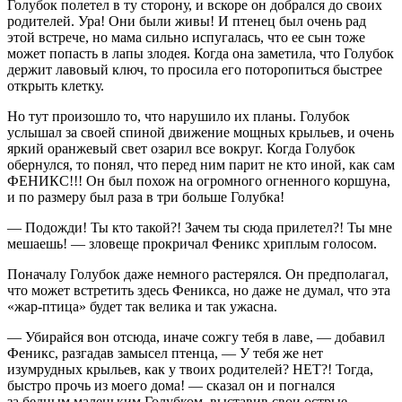
Голубок полетел в ту сторону, и вскоре он добрался до своих
родителей. Ура! Они были живы! И птенец был очень рад
этой встрече, но мама сильно испугалась, что ее сын тоже
может попасть в лапы злодея. Когда она заметила, что Голубок
держит лавовый ключ, то просила его поторопиться быстрее
открыть клетку.
Но тут произошло то, что нарушило их планы. Голубок
услышал за своей спиной движение мощных крыльев, и очень
яркий оранжевый свет озарил все вокруг. Когда Голубок
обернулся, то понял, что перед ним парит не кто иной, как сам
ФЕНИКС!!! Он был похож на огромного огненного коршуна,
и по размеру был раза в три больше Голубка!
— Подожди! Ты кто такой?! Зачем ты сюда прилетел?! Ты мне
мешаешь! — зловеще прокричал Феникс хриплым голосом.
Поначалу Голубок даже немного растерялся. Он предполагал,
что может встретить здесь Феникса, но даже не думал, что эта
«жар-птица» будет так велика и так ужасна.
— Убирайся вон отсюда, иначе сожгу тебя в лаве, — добавил
Феникс, разгадав замысел птенца, — У тебя же нет
изумрудных крыльев, как у твоих родителей? НЕТ?! Тогда,
быстро прочь из моего дома! — сказал он и погнался
за бедным маленьким Голубком, выставив свои острые