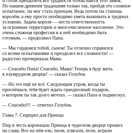
и готов преодолеть все трудности чтобы найти этот замок.
По нашим древним традициям только так, пройдя это сложное
испытание, ты мог стать принцем. Ведь потом ты станешь
королём, а ему просто необходимо уметь выживать в трудных
условиях. Задача короля — нести ответственность
за огромные территории и многочисленное население. Это
очень сложная профессия и к ней необходимо быть
готовым, — продолжил Папа.
— Мы гордимся тобой, сынок! Ты отлично справился
со всеми испытаниями и преодолел все сложности! —
радостно прочирикала Мама.
— Спасибо Папа! Спасибо, Мама! Теперь я буду жить
в изумрудном дворце! — сказал Голубок.
— Но это ещё не всё. Следующим утром, когда ты
проснёшься, тебя будет ждать грандиозный подарок,
о котором ты так долго мечтал. — сказал Папа и подмигнул.
— Спасибо!!! — ответил Голубок.
Глава 7. Сюрприз для Принца
Пир в честь коронации Принца в чудесном дворце прошел
на славу. Все на нём ели, пили, плясали, пели, играли