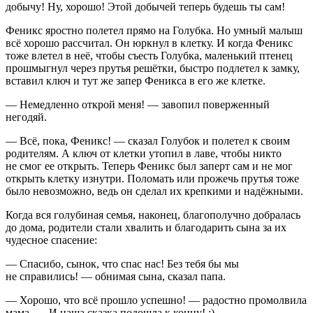
добычу! Ну, хорошо! Этой добычей теперь будешь ты сам!
Феникс яростно полетел прямо на Голубка. Но умный малыш
всё хорошо рассчитал. Он юркнул в клетку. И когда Феникс
тоже влетел в неё, чтобы съесть Голубка, маленький птенец
прошмыгнул через прутья решётки, быстро подлетел к замку,
вставил ключ и тут же запер Феникса в его же клетке.
— Немедленно открой меня! — завопил поверженный
негодяй.
— Всё, пока, Феникс! — сказал Голубок и полетел к своим
родителям. А ключ от клетки утопил в лаве, чтобы никто
не смог ее открыть. Теперь Феникс был заперт сам и не мог
открыть клетку изнутри. Поломать или прожечь прутья тоже
было невозможно, ведь он сделал их крепкими и надёжными.
Когда вся голубиная семья, наконец, благополучно добралась
до дома, родители стали хвалить и благодарить сына за их
чудесное спасение:
— Спасибо, сынок, что спас нас! Без тебя бы мы
не справились! — обнимая сына, сказал папа.
— Хорошо, что всё прошло успешно! — радостно промолвила
мама, — И наша сказка подошла к концу! :)