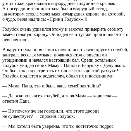
у них тоже красовались изумрудные голубиные крылья.
А посередине тронного зала был изумрудный стенд,
на котором стояла маленькая изумрудная корона, на которой,
о чудо, была надпись: «Принц Голубок»!!!
Голубок очень удивился этому и захотел примерить себе эту
замечательную корону. Он надел её и тут же произошло что-то
невероятное.
Вокруг откуда ни возьмись появились тысячи других голубей,
заиграла веселая музыка, появился стол с вкусными
угощениями и начался настоящий бал. Среди остальных
Голубок увидел своих Маму с Папой и Бабушку с Дедушкой.
Он был так рад встретить их после столь долгой разлуки!
Голубок подлетел к родителям, обнял их и воскликнул:
— Мама, Папа, это и была ваша семейная тайна?
— Да, я король всех голубей, а твоя Мама — королева —
ответил Папа.
— Но почему же вы говорили, что этого дворца
не существует? — спросил Голубок.
— Мы хотели быть уверены, что ты достаточно подрос