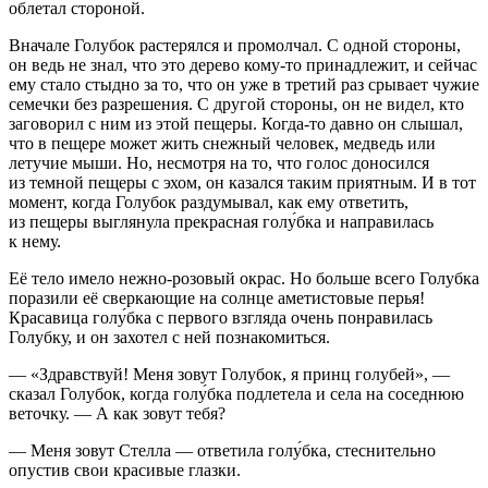
облетал стороной.
Вначале Голубок растерялся и промолчал. С одной стороны,
он ведь не знал, что это дерево кому-то принадлежит, и сейчас
ему стало стыдно за то, что он уже в третий раз срывает чужие
семечки без разрешения. С другой стороны, он не видел, кто
заговорил с ним из этой пещеры. Когда-то давно он слышал,
что в пещере может жить снежный человек, медведь или
летучие мыши. Но, несмотря на то, что голос доносился
из темной пещеры с эхом, он казался таким приятным. И в тот
момент, когда Голубок раздумывал, как ему ответить,
из пещеры выглянула прекрасная голу́бка и направилась
к нему.
Её тело имело нежно-розовый окрас. Но больше всего Голубка
поразили её сверкающие на солнце аметистовые
перья!
Красавица голу́бка с первого взгляда очень понравилась
Голубку, и он захотел с ней познакомиться.
— «Здравствуй! Меня зовут Голубок, я принц голубей», —
сказал Голубок, когда голу́бка подлетела и села на соседнюю
веточку. — А как зовут тебя?
— Меня зовут Стелла — ответила голу́бка, стеснительно
опустив свои красивые глазки.