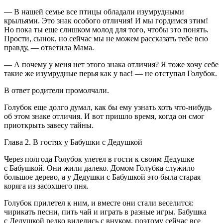
— В нашей семье все птицы обладали изумрудными
крыльями. Это знак особого отличия! И мы гордимся этим!
Но пока ты еще слишком молод для того, чтобы это понять.
Прости, сынок, но сейчас мы не можем рассказать тебе всю
правду, — ответила Мама.
— А почему у меня нет этого знака отличия? Я тоже хочу себе
такие же изумрудные перья как у вас! — не отступал Голубок.
В ответ родители промолчали.
Голубок еще долго думал, как бы ему узнать хоть что-нибудь
об этом знаке отличия. И вот пришло время, когда он смог
приоткрыть завесу тайны.
Глава 2. В гостях у Бабушки с Дедушкой
Через полгода Голубок улетел в гости к своим Дедушке
с Бабушкой. Они жили далеко. Домом Голубка служило
большое дерево, а у Дедушки с Бабушкой это была старая
коряга из засохшего пня.
Голубок прилетел к ним, и вместе они стали веселится:
чирикать песни, пить чай и играть в разные игры. Бабушка
с Дедушкой редко виделись с внуком, поэтому сейчас все