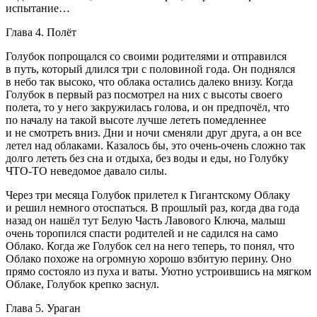
испытание…
Глава 4. Полёт
Голубок попрощался со своими родителями и отправился
в путь, который длился три с половиной года. Он поднялся
в небо так высоко, что облака остались далеко внизу. Когда
Голубок в первый раз посмотрел на них с высоты своего
полета, то у него закружилась голова, и он предпочёл, что
по началу на такой высоте лучше лететь помедленнее
и не смотреть вниз. Дни и ночи сменяли друг друга, а он все
летел над облаками. Казалось бы, это очень-очень сложно так
долго лететь без сна и отдыха, без воды и еды, но Голубку
ЧТО-ТО неведомое давало силы.
Через три месяца Голубок прилетел к Гигантскому Облаку
и решил немного отоспаться. В прошлый раз, когда два года
назад он нашёл тут Белую Часть Лавового Ключа, малыш
очень торопился спасти родителей и не садился на само
Облако. Когда же Голубок сел на него теперь, то понял, что
Облако похоже на огромную хорошо взбитую перину. Оно
прямо состояло из пуха и ваты. Уютно устроившись на мягком
Облаке, Голубок крепко заснул.
Глава 5. Ураган