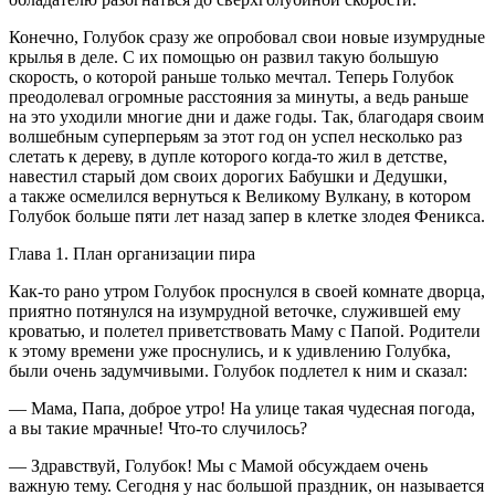
Конечно, Голубок сразу же опробовал свои новые изумрудные
крылья в деле. С их помощью он развил такую большую
скорость, о которой раньше только мечтал. Теперь Голубок
преодолевал огромные расстояния за минуты, а ведь раньше
на это уходили многие дни и даже годы. Так, благодаря своим
волшебным суперперьям за этот год он успел несколько раз
слетать к дереву, в дупле которого когда-то жил в детстве,
навестил старый дом своих дорогих Бабушки и Дедушки,
а также осмелился вернуться к Вели­кому Вулкану, в котором
Голубок больше пяти лет назад запер в клетке злодея Феникса.
Глава 1. План организации пира
Как-то рано утром Голубок проснулся в своей комнате дворца,
приятно потянулся на изумрудной веточке, служившей ему
кроватью, и полетел приветствовать Маму с Папой. Родители
к этому времени уже проснулись, и к удивлению Голубка,
были очень задумчивыми. Голубок подлетел к ним и сказал:
— Мама, Папа, доброе утро! На улице такая чудесная погода,
а вы такие мрачные! Что-то случилось?
— Здравствуй, Голубок! Мы с Мамой обсуждаем очень
важную тему. Сегодня у нас большой праздник, он называется