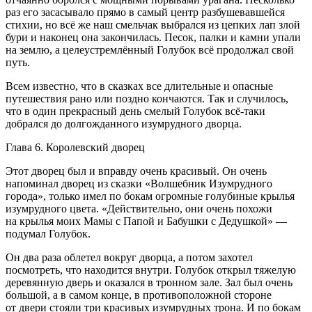
раз его засасывало прямо в самый центр разбушевавшейся
стихии, но всё же наш смельчак выбрался из цепких лап злой
бури и наконец она закончилась. Песок, палки и камни упали
на землю, а целеустремлённый Голубок всё продолжал свой
путь.
Всем известно, что в сказках все длительные и опасные
путешествия рано или поздно кончаются. Так и случилось,
что в один прекрасный день смелый Голубок всё-таки
добрался до долгожданного изумрудного дворца.
Глава 6. Королевский дворец
Этот дворец был и вправду очень красивый. Он очень
напоминал дворец из сказки «Волшебник Изумрудного
города», только имел по бокам огромные голубиные крылья
изумрудного цвета. «Действительно, они очень похожи
на крылья моих Мамы с Папой и Бабушки с Дедушкой» —
подумал Голубок.
Он два раза облетел вокруг дворца, а потом захотел
посмотреть, что находится внутри. Голубок открыл тяжелую
деревянную дверь и оказался в тронном зале. Зал был очень
большой, а в самом конце, в противоположной стороне
от двери стояли три красивых изумрудных трона. И по бокам