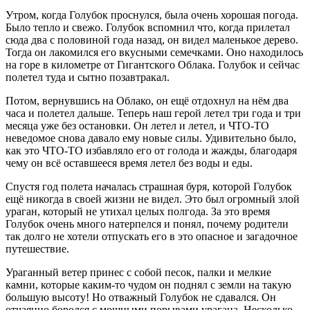
Утром, когда Голубок проснулся, была очень хорошая погода.
Было тепло и свежо. Голубок вспомнил что, когда прилетал
сюда два с половиной года назад, он видел маленькое дерево.
Тогда он лакомился его вкусными семечками. Оно находилось
на горе в километре от Гигантского Облака. Голубок и сейчас
полетел туда и сытно позавтракал.
Потом, вернувшись на Облако, он ещё отдохнул на нём два
часа и полетел дальше. Теперь наш герой летел три года и три
месяца уже без остановки. Он летел и летел, и ЧТО-ТО
неведомое снова давало ему новые силы. Удивительно было,
как это ЧТО-ТО избавляло его от голода и жажды, благодаря
чему он всё оставшееся время летел без воды и еды.
Спустя год полета началась страшная буря, которой Голубок
ещё никогда в своей жизни не видел. Это был огромный злой
ураган, который не утихал целых полгода. За это время
Голубок очень много натерпелся и понял, почему родители
так долго не хотели отпускать его в это опасное и загадочное
путешествие.
Ураганный ветер принес с собой песок, палки и мелкие
камни, которые каким-то чудом он поднял с земли на такую
большую высоту! Но отважный Голубок не сдавался. Он
отчаянно боролся с мощными порывами урагана. Несколько