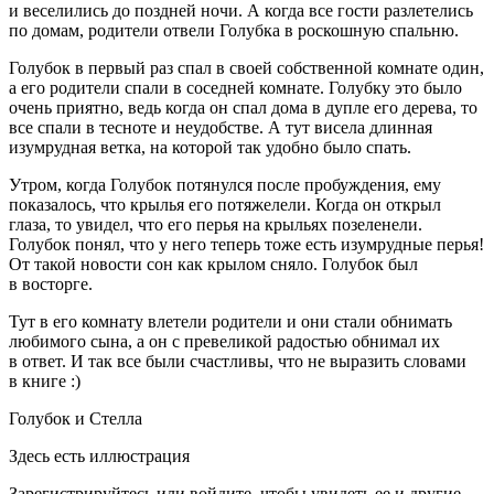
и веселились до поздней ночи. А когда все гости разлетелись
по домам, родители отвели Голубка в роскошную спальню.
Голубок в первый раз спал в своей собственной комнате один,
а его родители спали в соседней комнате. Голубку это было
очень приятно, ведь когда он спал дома в дупле его дерева, то
все спали в тесноте и неудобстве. А тут висела длинная
изумрудная ветка, на которой так удобно было спать.
Утром, когда Голубок потянулся после пробуждения, ему
показалось, что крылья его потяжелели. Когда он открыл
глаза, то увидел, что его перья на крыльях позеленели.
Голубок понял, что у него теперь тоже есть изумрудные перья!
От такой новости сон как крылом сняло. Голубок был
в восторге.
Тут в его комнату влетели родители и они стали обнимать
любимого сына, а он с превеликой радостью обнимал их
в ответ. И так все были счастливы, что не выразить словами
в книге :)
Голубок и Стелла
Здесь есть иллюстрация
Зарегистрируйтесь или войдите, чтобы увидеть ее и другие