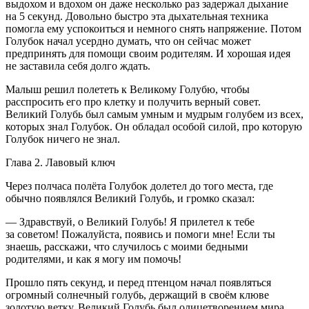
выдохом и вдохом он даже несколько раз задержал дыхание
на 5 секунд. Довольно быстро эта дыхательная техника
помогла ему успокоиться и немного снять напряжение. Потом
Голубок начал усердно думать, что он сейчас может
предпринять для помощи своим родителям. И хорошая идея
не заставила себя долго ждать.
Малыш решил полететь к Великому Голубю, чтобы
расспросить его про клетку и получить верный совет.
Великий Голубь был самым умным и мудрым голубем из всех,
которых знал Голубок. Он обладал особой силой, про которую
Голубок ничего не знал.
Глава 2. Лавовый ключ
Через полчаса полёта Голубок долетел до того места, где
обычно появлялся Великий Голубь, и громко сказал:
— Здравствуй, о Великий Голубь! Я прилетел к тебе
за советом! Пожалуйста, появись и помоги мне! Если ты
знаешь, расскажи, что случилось с моими бедными
родителями, и как я могу им помочь!
Прошло пять секунд, и перед птенцом начал появляться
огромный солнечный голубь, держащий в своём клюве
золотую ветку. Великий Голубь был олицетворением мира