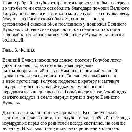
Итак, храбрый Голубок отправился в дорогу. Он был настроен
во что бы то ни стало освободить благодаря помощи Великого
Голубя, он нашел все части ключа: зелёную — на опушке леса,
белую — за Гигантским облаком, синюю — перед
артезианской скважиной, а последнюю у подножья Великого
Вулкана. Собрав все четыре части, он соединил их в один
лавовый ключ и отправился к Великому Вулкану на поиски
родителей.
Глава 3. Феникс
Великий Вулкан находился далеко, поэтому Голубок летел
днем и ночью, только иногда делая перерывы
на кратковременный отдых. Наконец, огромный черный
вулкан показался на горизонте. Он зловеще выбрасывал
в небо густой пар. Голубок подлетел к кратеру и заглянул
внутрь. Там было жарко. Жидкая магма неспешно
передвигалась на дне вулкана. Голубок сделал глубокий вдох
свежего воздуха и смело нырнул прямо в жерло Великого
Вулкана.
Долетев до дна, он стал осматриваться. Все вокруг было
желто-оранжевого цвета. Но голубок искал зелёный цвет, ведь
изумрудные перья его родителей всегда светились на солнце
зеленым. И вот вдали он увидел четыре зелёных огонька.