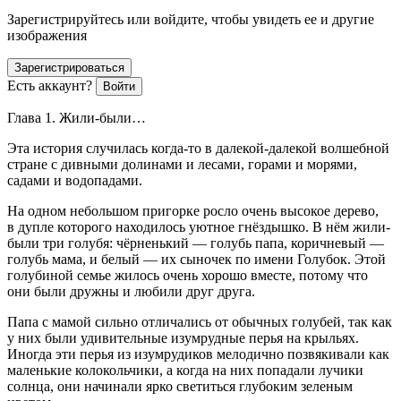
Зарегистрируйтесь или войдите, чтобы увидеть ее и другие
изображения
Зарегистрироваться
Есть аккаунт?
Войти
Глава 1. Жили-были…
Эта история случилась когда-то в далекой-далекой волшебной
стране с дивными долинами и лесами, горами и морями,
садами и водопадами.
На одном небольшом пригорке росло очень высокое дерево,
в дупле которого находилось уютное гнёздышко. В нём жили-
были три голубя: чёрненький — голубь папа, коричневый —
голубь мама, и белый — их сыночек по имени Голубок. Этой
голубиной семье жилось очень хорошо вместе, потому что
они были дружны и любили друг друга.
Папа с мамой сильно отличались от обычных голубей, так как
у них были удивительные изумрудные перья на крыльях.
Иногда эти перья из изумрудиков мелодично позвякивали как
маленькие колокольчики, а когда на них попадали лучики
солнца, они начинали ярко светиться глубоким зеленым