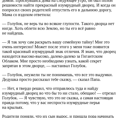
домой. Проснувшись дома на следующее утро, он был полон
решимости найти прекрасный изумрудный дворец. И когда он
попросил своих родителей отпустить его в дальнюю дорогу,
Мама со вздохом ответила:
— Голубок, не верь ты во всякие глупости. Такого дворца нет
нигде. Хоть облети всю Землю, но ты его всё равно
не найдешь.
— Я так хочу сам раскрыть вашу семейную тайну! Мне это
очень интересно! Может после этого у меня тоже появится
такой красивый изумрудный знак отличия. Я знаю, что дворец
находится высоко-высоко, далеко-далеко за Гигантским
Облаком. Мне просто необходимо узнать, какой секрет
запрятан в этом дворце, — настаивал Голубок.
— Голубок, неужели ты не понимаешь, что все это выдумки.
Дедушка просто рассказал тебе сказку, — сказал Папа.
— Нет, я твердо решил, что отправлюсь туда и найду
изумрудный дворец во что бы то ни стало, обещаю! — отрезал
Голубок. — Я чувствую, что это не сказка, а самая настоящая
правда потому, что у вас неспроста изумрудные перья
на крыльях.
Родители поняли, что их сын вырос, и пришла пора начинать