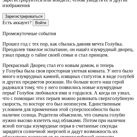
изображения
Зарегистрироваться
Есть аккаунт?
Войти
Промежуточные события
Прошел год с тех пор, как сбылась давняя мечта Голубка.
Преодолев тяжелое испытание, он нашёл изумрудный дворец,
узнал правду о тайне своей семьи и стал принцем.
Прекрасный Дворец стал его новым домом, и теперь
у Голубка была своя просторная уютная комната. У него было
много изумрудных камней, изящных статуэток в виде голубей
и других предметов роскоши. Но больше всего наш герой
радовался тому, что у него появились новые изумрудные
перья! Голубок любовался ими и гордился. А когда он узнал,
что с помощью этих перьев можно развивать сверхголубиную
скорость, то восторг его был неописуем. Единственным
условием для применения этой суперспособности было
наличие солнца. Родители объяснили, что сначала голубю
нужно высоко взлететь над облаками. Потом при наличии
ясной погоды изумрудные перья в считанные секунды
зарядятся солнечной энергией и дадут возможность их
обладателю разогнаться до сверхголубиной скорости.