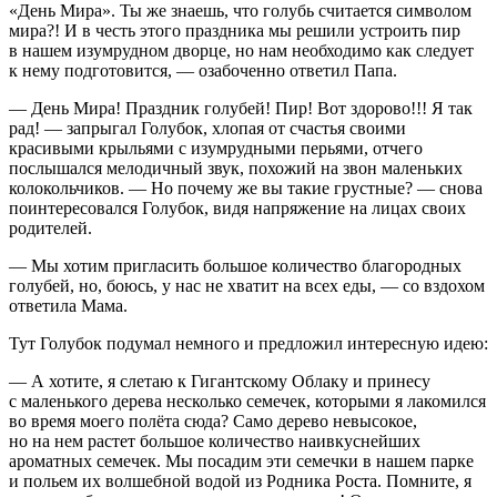
«День Мира». Ты же знаешь, что голубь считается символом
мира?! И в честь этого праздника мы решили устроить пир
в нашем изумрудном дворце, но нам необходимо как следует
к нему подготовится, — озабоченно ответил Папа.
— День Мира! Праздник голубей! Пир! Вот здорово!!! Я так
рад! — запрыгал Голубок, хлопая от счастья своими
красивыми крыльями с изумрудными перьями, отчего
послышался мелодичный звук, похожий на звон маленьких
колокольчиков. — Но почему же вы такие грустные? — снова
поинтересовался Голубок, видя напряжение на лицах своих
родителей.
— Мы хотим пригласить большое количество благородных
голубей, но, боюсь, у нас не хватит на всех еды, — со вздохом
ответила Мама.
Тут Голубок подумал немного и предложил интересную идею:
— А хотите, я слетаю к Гигантскому Облаку и принесу
с маленького дерева несколько семечек, которыми я лакомился
во время моего полёта сюда? Само дерево невысокое,
но на нем растет большое количество наивкуснейших
ароматных семечек. Мы посадим эти семечки в нашем парке
и польем их волшебной водой из Родника Роста. Помните, я