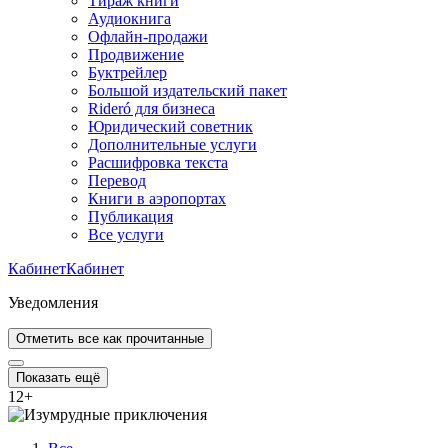
Тираж книги
Аудиокнига
Офлайн-продажи
Продвижение
Буктрейлер
Большой издательский пакет
Rideró для бизнеса
Юридический советник
Дополнительные услуги
Расшифровка текста
Перевод
Книги в аэропортах
Публикация
Все услуги
Кабинет
Кабинет
Уведомления
Отметить все как прочитанные
Показать ещё
12
+