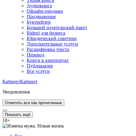
Тираж книги
Аудиокнига
Офлайн-продажи
Продвижение
Буктрейлер
Большой издательский пакет
Rideró для бизнеса
Юридический советник
Дополнительные услуги
Расшифровка текста
Перевод
Книги в аэропортах
Публикация
Все услуги
Кабинет
Кабинет
Уведомления
Отметить все как прочитанные
Показать ещё
18
+