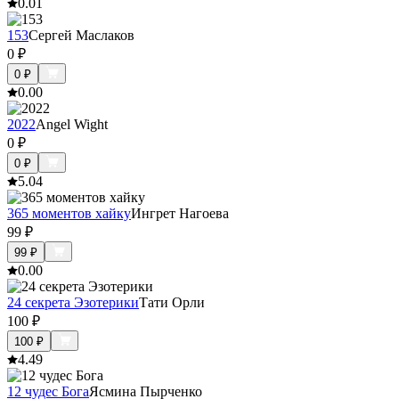
0.0
1
153
Сергей Маслаков
0
₽
0
₽
0.0
0
2022
Angel Wight
0
₽
0
₽
5.0
4
365 моментов хайку
Ингрет Нагоева
99
₽
99
₽
0.0
0
24 секрета Эзотерики
Тати Орли
100
₽
100
₽
4.4
9
12 чудес Бога
Ясмина Пырченко