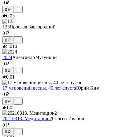
0
₽
0
₽
0.0
3
123
Ярослав Завгородний
0
₽
0
₽
5.0
10
2024
Александр Чугункин
0
₽
0
₽
0.0
1
17 мгновений весны. 40 лет спустя
Юрий Ким
0
₽
0
₽
1.0
5
20210313. Медитация-2
Сергей Иванов
0
₽
0
₽