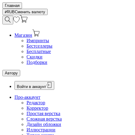
Главная
RUB
Сменить валюту
Магазин
Импринты
Бестселлеры
Бесплатные
Скидки
Подборки
Автору
Войти в аккаунт
Про-аккаунт
Редактор
Корректор
Простая верстка
Сложная верстка
Дизайн обложки
Иллюстрации