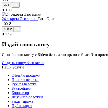
99
₽
0.0
0
24 секрета Эзотерики
Тати Орли
100
₽
100
₽
4.4
9
Издай свою книгу
Создай свою книгу с Rideró бесплатно прямо сейчас. Это просто,
Создать книгу бесплатно
Наши услуги
Офлайн-продажи
Простая верстка
Ручная верстка
Буктрейлер
Корректор
Дизайнер обложки
Заказ тиража
Публикация