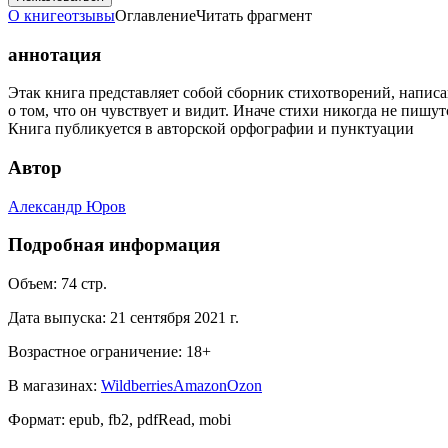
О книге
отзывы
Оглавление
Читать фрагмент
аннотация
Этак книга представляет собой сборник стихотворений, написа
о том, что он чувствует и видит. Иначе стихи никогда не пишут
Книга публикуется в авторской орфографии и пунктуации
Автор
Александр Юров
Подробная информация
Объем:
74
стр.
Дата выпуска:
21 сентября 2021 г.
Возрастное ограничение:
18
+
В магазинах:
Wildberries
Amazon
Ozon
Формат:
epub, fb2, pdfRead, mobi