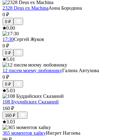
2328 Deus ex Machina
Анна Бородина
0
₽
0
₽
0.0
0
17:30
Сергей Жуков
0
₽
0
₽
5.0
1
12 писем моему любовнику
Галина Автухова
0
₽
0
₽
5.0
3
108 Буддийских Сказаний
160
₽
160
₽
3.0
3
365 моментов хайку
Ингрет Нагоева
99
₽