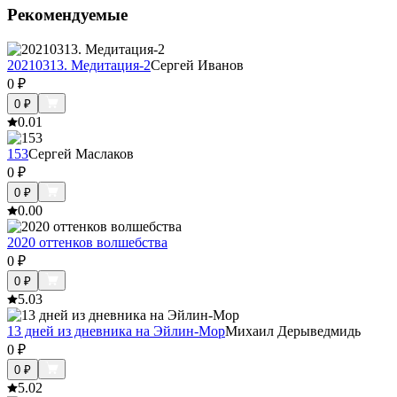
Рекомендуемые
20210313. Медитация-2
Сергей Иванов
0
₽
0
₽
0.0
1
153
Сергей Маслаков
0
₽
0
₽
0.0
0
2020 оттенков волшебства
0
₽
0
₽
5.0
3
13 дней из дневника на Эйлин-Мор
Михаил Дерыведмидь
0
₽
0
₽
5.0
2