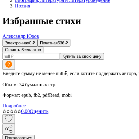
Биография, литература и литературоведение
Поэзия
Избранные стихи
Александр Юров
Электронная
0
₽
Печатная
536
₽
Скачать бесплатно
Купить за свою цену
Введите сумму не менее null ₽, если хотите поддержать автора,
Объем:
74
бумажных стр.
Формат:
epub, fb2, pdfRead, mobi
Подробнее
0.0
0
Оценить
Пожаловаться