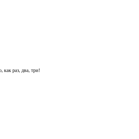
 как раз, два, три!