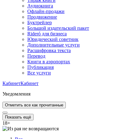
Тираж книги
Аудиокнига
Офлайн-продажи
Продвижение
Буктрейлер
Большой издательский пакет
Rideró для бизнеса
Юридический советник
Дополнительные услуги
Расшифровка текста
Перевод
Книги в аэропортах
Публикация
Все услуги
Кабинет
Кабинет
Уведомления
Отметить все как прочитанные
Показать ещё
18
+