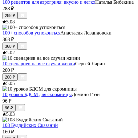
100 рецептов для аэрогриля: вкусно и легко
Наталья Бибекина
288
₽
288
₽
5.0
8
100+ способов успокоиться
Анастасия Левандовски
368
₽
368
₽
5.0
2
10 сценариев на все случаи жизни
Сергей Ларин
200
₽
200
₽
5.0
5
10 уроков БДСМ для скромницы
Домино Грэй
96
₽
96
₽
5.0
3
108 Буддийских Сказаний
160
₽