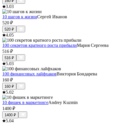
160
₽
3.0
3
10 шагов к жизни
Сергей Иванов
520
₽
520
₽
4.0
5
100 секретов кратного роста прибыли
Мария Сергеева
516
₽
516
₽
5.0
3
100 финансовых лайфхаков
Виктория Бондарева
160
₽
160
₽
5.0
2
10 фишек в маркетинге
Andrey Kuzmin
1400
₽
1400
₽
5.0
4