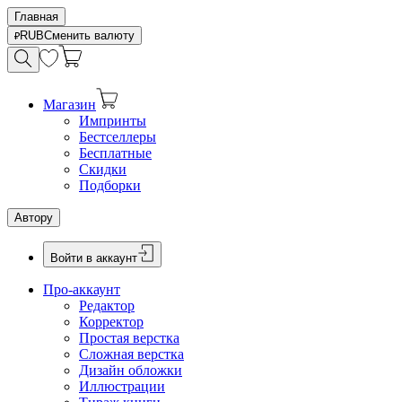
Главная
RUB
Сменить валюту
Магазин
Импринты
Бестселлеры
Бесплатные
Скидки
Подборки
Автору
Войти в аккаунт
Про-аккаунт
Редактор
Корректор
Простая верстка
Сложная верстка
Дизайн обложки
Иллюстрации