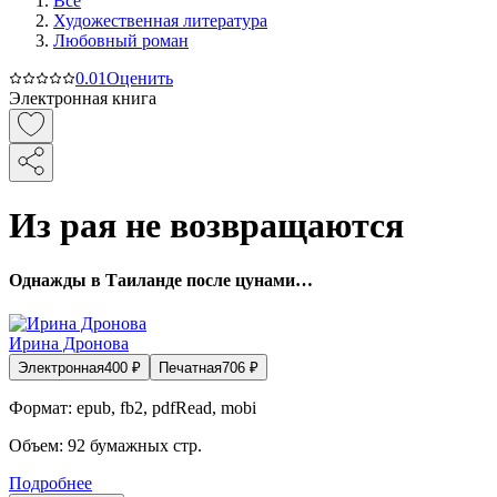
Все
Художественная литература
Любовный роман
0.0
1
Оценить
Электронная книга
Из рая не возвращаются
Однажды в Таиланде после цунами…
Ирина Дронова
Электронная
400
₽
Печатная
706
₽
Формат:
epub, fb2, pdfRead, mobi
Объем:
92
бумажных стр.
Подробнее