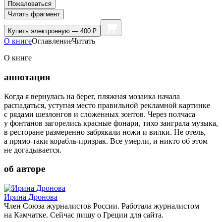
Пожаловаться
Читать фрагмент
Купить
электронную — 400 ₽
О книге
Оглавление
Читать
О книге
аннотация
Когда я вернулась на берег, пляжная мозаика начала
распадаться, уступая место правильной рекламной картинке
с рядами шезлонгов и сложенных зонтов. Через полчаса
у фонтанов загорелись красные фонари, тихо заиграла музыка,
в ресторане размеренно забрякали ножи и вилки. Не отель,
а прямо-таки корабль-призрак. Все умерли, и никто об этом
не догадывается.
об авторе
Ирина Дронова
Член Союза журналистов России. Работала журналистом
на Камчатке. Сейчас пишу о Греции для сайта.