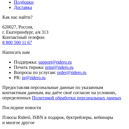
Подборки
Доставка
Как нас найти?
620027
,
Россия
,
г. Екатеринбург, а/я 313
Контактный телефон
:
8 800 500 11 67
Написать нам
Поддержка
:
support@ridero.ru
Печать тиража
:
print@ridero.ru
Вопросы по услугам
:
order@ridero.ru
PR
:
pr@ridero.ru
Предоставляя персональные данные по указанным
контактным данным, вы даёте своё согласие на условиях,
определенных
Политикой обработки персональных данных
Последние новости
Плюсы Rideró, ISBN в подарок, буктрейлеры, вебинары
и многое другое