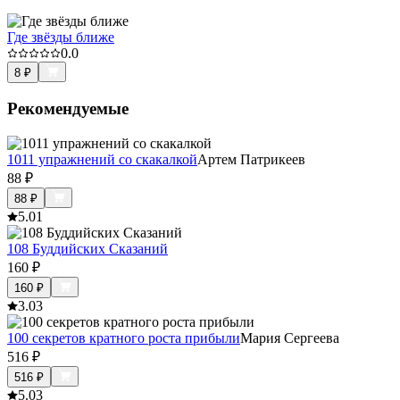
Где звёзды ближе
0.0
8
₽
Рекомендуемые
1011 упражнений со скакалкой
Артем Патрикеев
88
₽
88
₽
5.0
1
108 Буддийских Сказаний
160
₽
160
₽
3.0
3
100 секретов кратного роста прибыли
Мария Сергеева
516
₽
516
₽
5.0
3