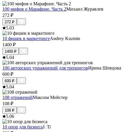
100 мифов о Марафоне. Часть 2
Михаил Журавлев
272
₽
272
₽
5.0
3
10 фишек в маркетинге
Andrey Kuzmin
1400
₽
1400
₽
5.0
4
100 авторских упражнений для тренингов
Ирина Шевцова
600
₽
600
₽
5.0
4
108 отражений
Максим Мейстер
108
₽
108
₽
5.0
6
10 опор для бизнеса
J. Ti