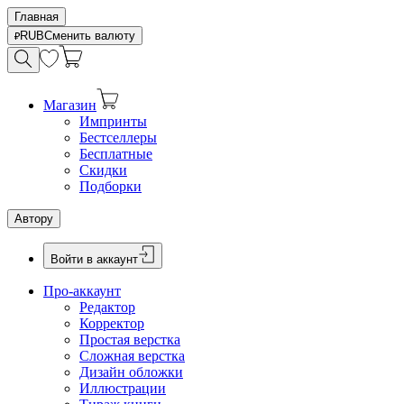
Главная
RUB
Сменить валюту
Магазин
Импринты
Бестселлеры
Бесплатные
Скидки
Подборки
Автору
Войти в аккаунт
Про-аккаунт
Редактор
Корректор
Простая верстка
Сложная верстка
Дизайн обложки
Иллюстрации