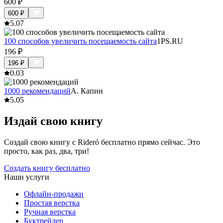
600
₽
600
₽
5.0
7
100 способов увеличить посещаемость сайта
1PS.RU
196
₽
196
₽
0.0
3
1000 рекомендаций
А. Капин
5.0
5
Издай свою книгу
Создай свою книгу с Rideró бесплатно прямо сейчас. Это
просто, как раз, два, три!
Создать книгу бесплатно
Наши услуги
Офлайн-продажи
Простая верстка
Ручная верстка
Буктрейлер