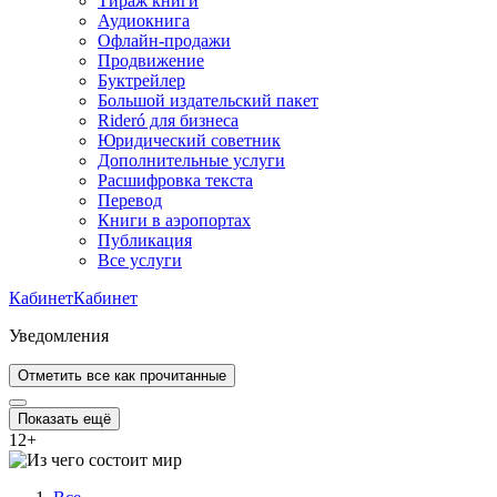
Тираж книги
Аудиокнига
Офлайн-продажи
Продвижение
Буктрейлер
Большой издательский пакет
Rideró для бизнеса
Юридический советник
Дополнительные услуги
Расшифровка текста
Перевод
Книги в аэропортах
Публикация
Все услуги
Кабинет
Кабинет
Уведомления
Отметить все как прочитанные
Показать ещё
12
+