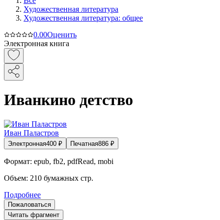
Все
Художественная литература
Художественная литература: общее
0.0
0
Оценить
Электронная книга
Иванкино детство
Иван Паластров
Электронная
400
₽
Печатная
886
₽
Формат:
epub, fb2, pdfRead, mobi
Объем:
210
бумажных стр.
Подробнее
Пожаловаться
Читать фрагмент