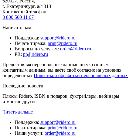
620027
,
Россия
,
г. Екатеринбург, а/я 313
Контактный телефон
:
8 800 500 11 67
Написать нам
Поддержка
:
support@ridero.ru
Печать тиража
:
print@ridero.ru
Вопросы по услугам
:
order@ridero.ru
PR
:
pr@ridero.ru
Предоставляя персональные данные по указанным
контактным данным, вы даёте своё согласие на условиях,
определенных
Политикой обработки персональных данных
Последние новости
Плюсы Rideró, ISBN в подарок, буктрейлеры, вебинары
и многое другое
Читать дальше
Поддержка
:
support@ridero.ru
Печать тиража
:
print@ridero.ru
Наши услуги
:
order@ridero.ru