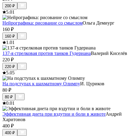
200
₽
5.0
1
Нейрографика: рисование со смыслом
Ольга Демиург
160
₽
160
₽
1.0
1
137-я стрелковая против танков Гудериана
Валерий Киселёв
220
₽
220
₽
5.0
5
На подступах к шахматному Олимпу
И. Цуриков
80
₽
80
₽
0.0
1
Эффективная диета при вздутии и боли в животе
Андрей
Харитонов
400
₽
400
₽