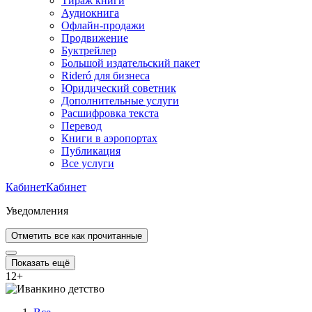
Тираж книги
Аудиокнига
Офлайн-продажи
Продвижение
Буктрейлер
Большой издательский пакет
Rideró для бизнеса
Юридический советник
Дополнительные услуги
Расшифровка текста
Перевод
Книги в аэропортах
Публикация
Все услуги
Кабинет
Кабинет
Уведомления
Отметить все как прочитанные
Показать ещё
12
+