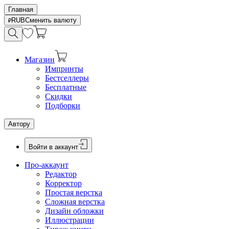
Главная
RUB
Сменить валюту
Магазин
Импринты
Бестселлеры
Бесплатные
Скидки
Подборки
Автору
Войти в аккаунт
Про-аккаунт
Редактор
Корректор
Простая верстка
Сложная верстка
Дизайн обложки
Иллюстрации